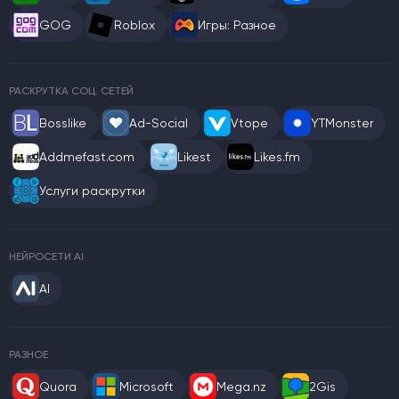
GOG
Roblox
Игры: Разное
РАСКРУТКА СОЦ. СЕТЕЙ
Bosslike
Ad-Social
Vtope
YTMonster
Addmefast.com
Likest
Likes.fm
Услуги раскрутки
НЕЙРОСЕТИ AI
AI
РАЗНОЕ
Quora
Microsoft
Mega.nz
2Gis