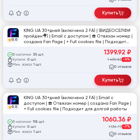
Купить
KING UA 30+дней (включена 2 FA) | (ВИДЕОСЕЛФИ
пройден🎥) | Email с доступом | ☎️ Отвязан номер |
0.0
создана Fan Page | + Full cookies file | Подходит
для долгой работы
1399.92
₽
В наличии:
35 шт.
Купили:
1 450.82
-4%
0 шт.
Мин. заказ:
1 шт.
отзывов
0
Купить
KING UA 30+дней (включена 2 FA) | Email с
доступом | ☎️ Отвязан номер | создана Fan Page |
0.0
+ Full cookies file | Подходит для долгой работы
1060.36
₽
В наличии:
118 шт.
Купили:
1 134.77
-7%
0 шт.
Мин. заказ:
1 шт.
отзывов
0