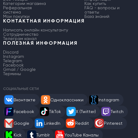
Категории магазина
Как купить
Реферальная
FAQ - вопросы и
система
ответы
Мои покупки
База знаний
КОНТАКТНАЯ ИНФОРМАЦИЯ
Написать онлайн консультанту
Сотрудничество
Телеграм канал
ПОЛЕЗНАЯ ИНФОРМАЦИЯ
Discord
Instagram
Telegram
Facebook
Gmail / Google
Термины
СОЦИАЛЬНЫЕ СЕТИ
Вконтакте
Одноклассники
Instagram
Facebook
TikTok
X (Twitter)
Twitch
Google
LinkedIn
Reddit
Pinterest
Kick
Tumblr
YouTube Каналы