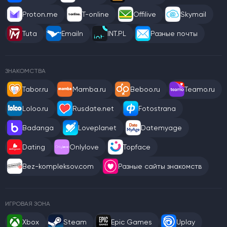
Proton.me
T-online
Offilive
Skymail
Tuta
Emailn
INT.PL
Разные почты
ЗНАКОМСТВА
Tabor.ru
Mamba.ru
Beboo.ru
Teamo.ru
Loloo.ru
Rusdate.net
Fotostrana
Badanga
Loveplanet
Datemyage
Dating
Onlylove
Topface
Bez-kompleksov.com
Разные сайты знакомств
ИГРОВАЯ ЗОНА
Xbox
Steam
Epic Games
Uplay