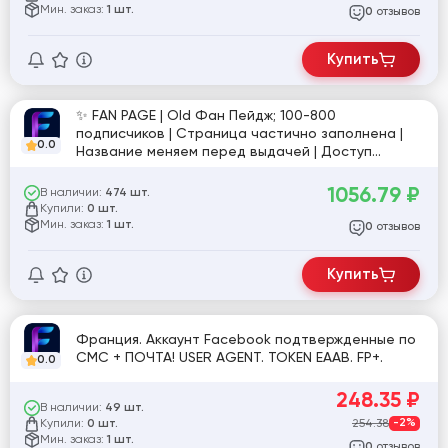
Мин. заказ:
1 шт.
отзывов
0
Купить
✨ FAN PAGE | Old Фан Пейдж; 100-800
подписчиков | Страница частично заполнена |
0.0
Название меняем перед выдачей | Доступ
админа (P#id52)
1056.79
₽
В наличии:
474 шт.
Купили:
0 шт.
Мин. заказ:
1 шт.
отзывов
0
Купить
Франция. Аккаунт Facebook подтвержденные по
СМС + ПОЧТА! USER AGENT. TOKEN EAAB. FP+.
0.0
248.35
₽
В наличии:
49 шт.
Купили:
254.38
-2%
0 шт.
Мин. заказ:
1 шт.
отзывов
0