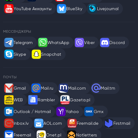
YouTube Аккаунты
BlueSky
Livejournal
МЕССЕНДЖЕРЫ
Telegram
WhatsApp
Viber
Discord
Skype
Snapchat
ПОЧТЫ
Gmail
Mail.ru
Mail.com
Mail.tm
WEB
Rambler
Gazeta.pl
Outlook / Hotmail
Yahoo
Gmx
Inbox.lv
AOL.com
Firemail.de
Firstmail
Freemail
Onet.pl
Notletters