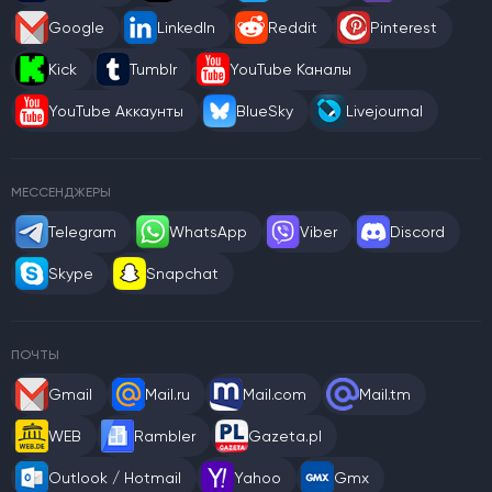
Google
LinkedIn
Reddit
Pinterest
Kick
Tumblr
YouTube Каналы
YouTube Аккаунты
BlueSky
Livejournal
МЕССЕНДЖЕРЫ
Telegram
WhatsApp
Viber
Discord
Skype
Snapchat
ПОЧТЫ
Gmail
Mail.ru
Mail.com
Mail.tm
WEB
Rambler
Gazeta.pl
Outlook / Hotmail
Yahoo
Gmx