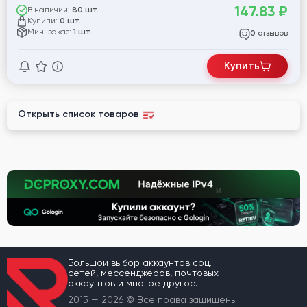
147.83
₽
В наличии:
80 шт.
Купили:
0 шт.
Мин. заказ:
1 шт.
отзывов
0
Купить
Открыть список товаров
Большой выбор аккаунтов соц.
сетей, мессенджеров, почтовых
аккаунтов и многое другое.
2015 — 2026 © Все права защищены