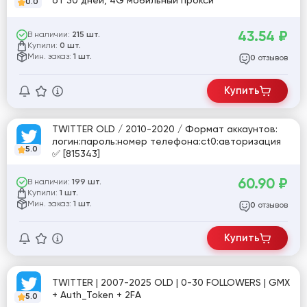
от 30 дней, 4G мобильный прокси
0.0
43.54
₽
В наличии:
215 шт.
Купили:
0 шт.
Мин. заказ:
1 шт.
отзывов
0
Купить
TWITTER OLD / 2010-2020 / Формат аккаунтов:
логин:пароль:номер телефона:ct0:авторизация
5.0
✅ [815343]
60.90
₽
В наличии:
199 шт.
Купили:
1 шт.
Мин. заказ:
1 шт.
отзывов
0
Купить
TWITTER | 2007-2025 OLD | 0-30 FOLLOWERS | GMX
+ Auth_Token + 2FA
5.0