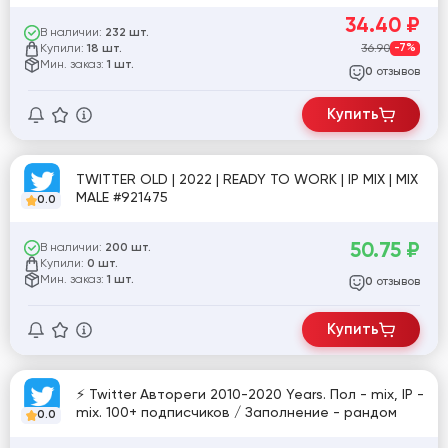
34.40
₽
В наличии:
232 шт.
Купили:
36.90
-7%
18 шт.
Мин. заказ:
1 шт.
отзывов
0
Купить
TWITTER OLD | 2022 | READY TO WORK | IP MIX | MIX
MALE #921475
0.0
50.75
₽
В наличии:
200 шт.
Купили:
0 шт.
Мин. заказ:
1 шт.
отзывов
0
Купить
⚡️ Twitter Автореги 2010-2020 Years. Пол - mix, IP -
mix. 100+ подписчиков / Заполнение - рандом
0.0