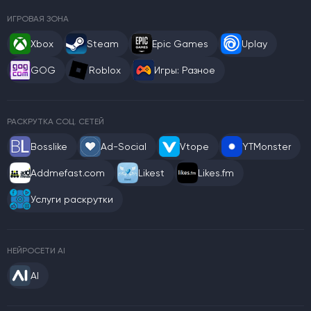
ИГРОВАЯ ЗОНА
Xbox
Steam
Epic Games
Uplay
GOG
Roblox
Игры: Разное
РАСКРУТКА СОЦ. СЕТЕЙ
Bosslike
Ad-Social
Vtope
YTMonster
Addmefast.com
Likest
Likes.fm
Услуги раскрутки
НЕЙРОСЕТИ AI
AI