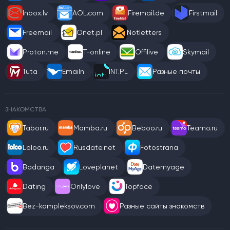
Inbox.lv
AOL.com
Firemail.de
Firstmail
Freemail
Onet.pl
Notletters
Proton.me
T-online
Offilive
Skymail
Tuta
Emailn
INT.PL
Разные почты
ЗНАКОМСТВА
Tabor.ru
Mamba.ru
Beboo.ru
Teamo.ru
Loloo.ru
Rusdate.net
Fotostrana
Badanga
Loveplanet
Datemyage
Dating
Onlylove
Topface
Bez-kompleksov.com
Разные сайты знакомств