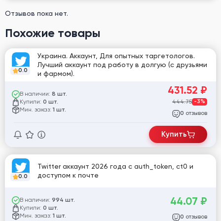
Отзывов пока нет.
Похожие товары
Украина. Аккаунт, Для опытных таргетологов.
Лучший аккаунт под работу в долгую (с друзьями
0.0
и фармом).
431.52
₽
В наличии:
8 шт.
Купили:
444.75
-3%
0 шт.
Мин. заказ:
1 шт.
отзывов
0
Купить
Twitter аккаунт 2026 года с auth_token, ct0 и
доступом к почте
0.0
44.07
₽
В наличии:
994 шт.
Купили:
0 шт.
Мин. заказ:
1 шт.
отзывов
0