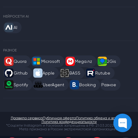
НЕЙРОСЕТИ AI
AI
РАЗНОЕ
Quora
Microsoft
Mega.nz
2Gis
Github
Apple
BASS
Rutube
Spotify
UserAgent
Booking
Разное
Правила сервиса
Публичная оферта
Политика обмена и возврата
Политика конфиденциальности
*Соцсети Instagram и Facebook запрещены в РФ. 21.03.2022 компания
Meta признана в России экстремистской организацией.