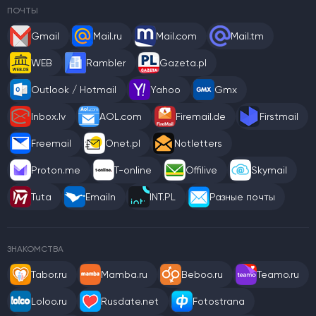
ПОЧТЫ
Gmail
Mail.ru
Mail.com
Mail.tm
WEB
Rambler
Gazeta.pl
Outlook / Hotmail
Yahoo
Gmx
Inbox.lv
AOL.com
Firemail.de
Firstmail
Freemail
Onet.pl
Notletters
Proton.me
T-online
Offilive
Skymail
Tuta
Emailn
INT.PL
Разные почты
ЗНАКОМСТВА
Tabor.ru
Mamba.ru
Beboo.ru
Teamo.ru
Loloo.ru
Rusdate.net
Fotostrana