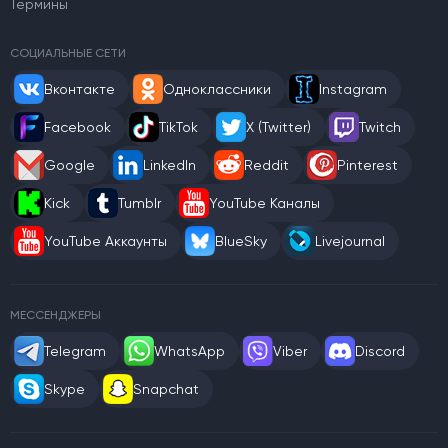
Термины
СОЦИАЛЬНЫЕ СЕТИ
Вконтакте
Одноклассники
Instagram
Facebook
TikTok
X (Twitter)
Twitch
Google
LinkedIn
Reddit
Pinterest
Kick
Tumblr
YouTube Каналы
YouTube Аккаунты
BlueSky
Livejournal
МЕССЕНДЖЕРЫ
Telegram
WhatsApp
Viber
Discord
Skype
Snapchat