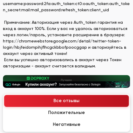
username:password:2fa:auth_token:ct0:oauth_token:auth_toke
n_secret:mail:mail_password:refresh_token:client_uid
Примечание: Авторизация через Auth_token гарантия на
вход в аккаунт 100%. Если у вас не удалось авторизоваться
через логин/пароль, установите расширение в браузере:
https://chromewebstore.google.com/detail/twitter-token-
login/hbjfeidompihjflhcgckbbofpoocggap и авторизуйтесь в
аккаунт через активный токен!
Если вы успешно авторизовались в аккаунт через Токен
авторизации - аккаунт считается валидным.
Все отзывы
Положительные
Негативные