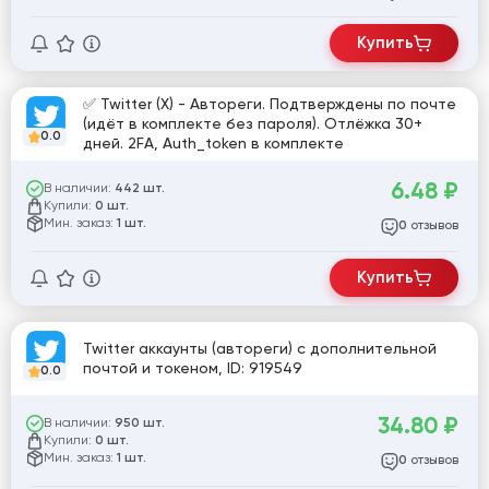
Купить
✅ Twitter (X) - Автореги. Подтверждены по почте
(идёт в комплекте без пароля). Отлёжка 30+
0.0
дней. 2FA, Auth_token в комплекте
6.48
₽
В наличии:
442 шт.
Купили:
0 шт.
Мин. заказ:
1 шт.
отзывов
0
Купить
Twitter аккаунты (автореги) с дополнительной
почтой и токеном, ID: 919549
0.0
34.80
₽
В наличии:
950 шт.
Купили:
0 шт.
Мин. заказ:
1 шт.
отзывов
0