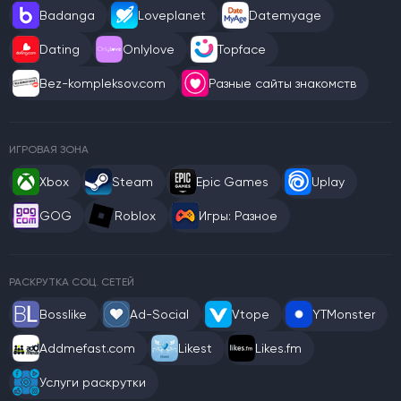
Badanga
Loveplanet
Datemyage
Dating
Onlylove
Topface
Bez-kompleksov.com
Разные сайты знакомств
ИГРОВАЯ ЗОНА
Xbox
Steam
Epic Games
Uplay
GOG
Roblox
Игры: Разное
РАСКРУТКА СОЦ. СЕТЕЙ
Bosslike
Ad-Social
Vtope
YTMonster
Addmefast.com
Likest
Likes.fm
Услуги раскрутки