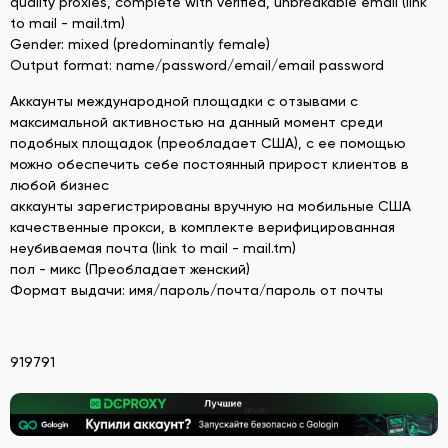
quality proxies, complete with verified, unbreakable email (link
to mail - mail.tm)
Gender: mixed (predominantly female)
Output format: name/password/email/email password
Аккаунты международной площадки с отзывами с
максимальной активностью на данный момент среди
подобных площадок (преобладает США), с ее помощью
можно обеспечить себе постоянный прирост клиентов в
любой бизнес
аккаунты зарегистрированы вручную на мобильные США
качественные прокси, в комплекте верифицированная
неубиваемая почта (link to mail - mail.tm)
пол - микс (Преобладает женский)
Формат выдачи: имя/пароль/почта/пароль от почты
919791