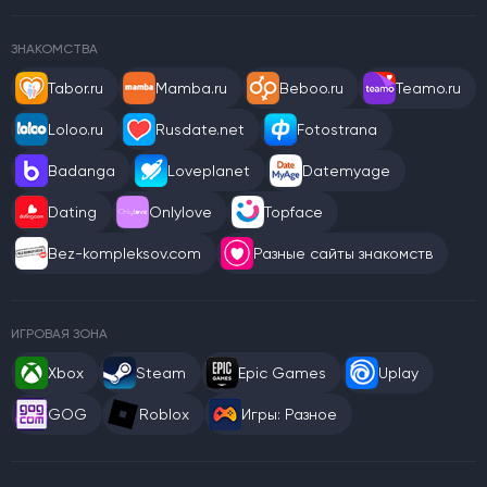
ЗНАКОМСТВА
Tabor.ru
Mamba.ru
Beboo.ru
Teamo.ru
Loloo.ru
Rusdate.net
Fotostrana
Badanga
Loveplanet
Datemyage
Dating
Onlylove
Topface
Bez-kompleksov.com
Разные сайты знакомств
ИГРОВАЯ ЗОНА
Xbox
Steam
Epic Games
Uplay
GOG
Roblox
Игры: Разное