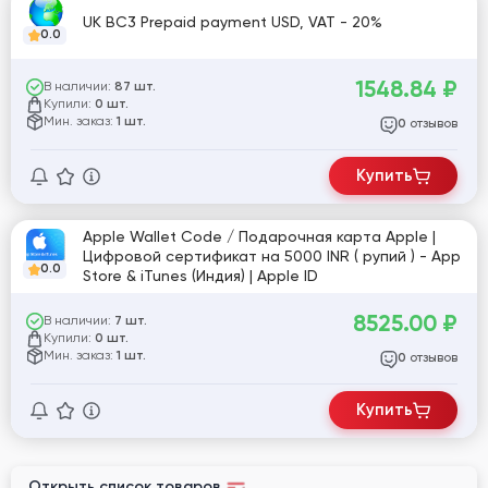
UK BC3 Prepaid payment USD, VAT - 20%
0.0
1548.84
₽
В наличии:
87 шт.
Купили:
0 шт.
Мин. заказ:
1 шт.
отзывов
0
Купить
Apple Wallet Code / Подарочная карта Apple |
Цифровой сертификат на 5000 INR ( рупий ) - App
0.0
Store & iTunes (Индия) | Apple ID
8525.00
₽
В наличии:
7 шт.
Купили:
0 шт.
Мин. заказ:
1 шт.
отзывов
0
Купить
Открыть список товаров