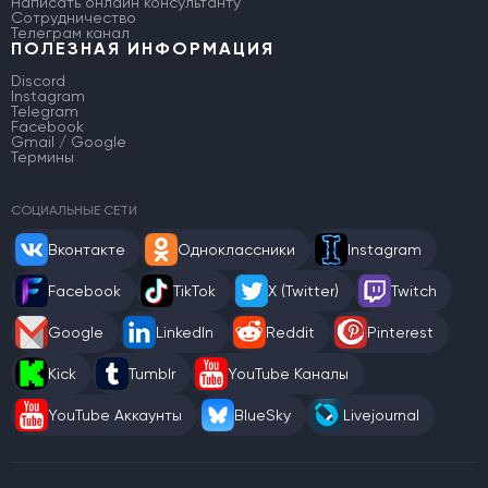
Написать онлайн консультанту
Сотрудничество
Телеграм канал
ПОЛЕЗНАЯ ИНФОРМАЦИЯ
Discord
Instagram
Telegram
Facebook
Gmail / Google
Термины
СОЦИАЛЬНЫЕ СЕТИ
Вконтакте
Одноклассники
Instagram
Facebook
TikTok
X (Twitter)
Twitch
Google
LinkedIn
Reddit
Pinterest
Kick
Tumblr
YouTube Каналы
YouTube Аккаунты
BlueSky
Livejournal