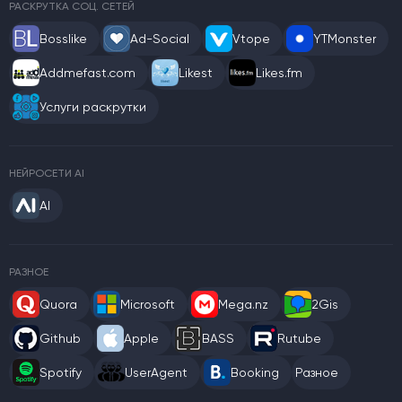
РАСКРУТКА СОЦ. СЕТЕЙ
Bosslike
Ad-Social
Vtope
YTMonster
Addmefast.com
Likest
Likes.fm
Услуги раскрутки
НЕЙРОСЕТИ AI
AI
РАЗНОЕ
Quora
Microsoft
Mega.nz
2Gis
Github
Apple
BASS
Rutube
Spotify
UserAgent
Booking
Разное