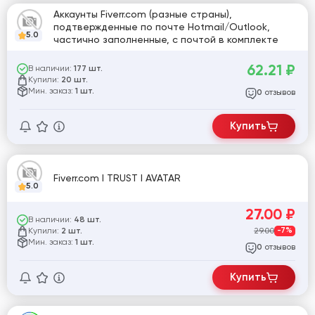
Аккаунты Fiverr.com (разные страны),
подтвержденные по почте Hotmail/Outlook,
5.0
частично заполненные, с почтой в комплекте
62.21
₽
В наличии:
177 шт.
Купили:
20 шт.
Мин. заказ:
1 шт.
отзывов
0
Купить
Fiverr.com I TRUST I AVATAR
5.0
27.00
₽
В наличии:
48 шт.
Купили:
29.00
-7%
2 шт.
Мин. заказ:
1 шт.
отзывов
0
Купить