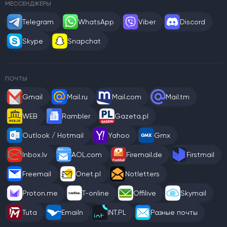
МЕССЕНДЖЕРЫ
Telegram
WhatsApp
Viber
Discord
Skype
Snapchat
ПОЧТЫ
Gmail
Mail.ru
Mail.com
Mail.tm
WEB
Rambler
Gazeta.pl
Outlook / Hotmail
Yahoo
Gmx
Inbox.lv
AOL.com
Firemail.de
Firstmail
Freemail
Onet.pl
Notletters
Proton.me
T-online
Offilive
Skymail
Tuta
Emailn
INT.PL
Разные почты