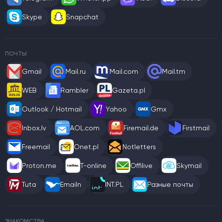
Skype
Snapchat
ПОЧТЫ
Gmail
Mail.ru
Mail.com
Mail.tm
WEB
Rambler
Gazeta.pl
Outlook / Hotmail
Yahoo
Gmx
Inbox.lv
AOL.com
Firemail.de
Firstmail
Freemail
Onet.pl
Notletters
Proton.me
T-online
Offilive
Skymail
Tuta
Emailn
INT.PL
Разные почты
ЗНАКОМСТВА