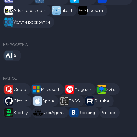
Addmefast.com
Likest
Likes.fm
Услуги раскрутки
НЕЙРОСЕТИ AI
AI
РАЗНОЕ
Quora
Microsoft
Mega.nz
2Gis
Github
Apple
BASS
Rutube
Spotify
UserAgent
Booking
Разное