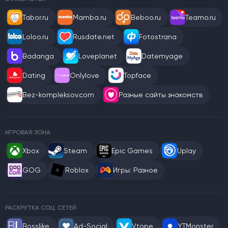
Tabor.ru
Mamba.ru
Beboo.ru
Teamo.ru
Loloo.ru
Rusdate.net
Fotostrana
Badanga
Loveplanet
Datemyage
Dating
Onlylove
Topface
Bez-kompleksov.com
Разные сайты знакомств
ИГРОВАЯ ЗОНА
Xbox
Steam
Epic Games
Uplay
GOG
Roblox
Игры: Разное
РАСКРУТКА СОЦ. СЕТЕЙ
Bosslike
Ad-Social
Vtope
YTMonster