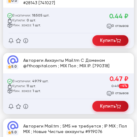
0.0
#28143 [741027]
0.44
₽
В наличии:
18505 шт.
Купили:
0 шт.
Мин. заказ:
1 шт.
отзывов
0
Купить
Автореги Аккаунты Mail.tm С Доменом
@fthcapital.com ; MIX Пол ; MIX IP. [790318]
5.0
0.47
₽
В наличии:
4979 шт.
Купили:
0.49
-4%
11 шт.
Мин. заказ:
1 шт.
отзывов
0
Купить
Автореги Mail.tm ; SMS не требуется ; IP MIX ; Пол
MIX ; Новые Чистые аккаунты #919076
5.0