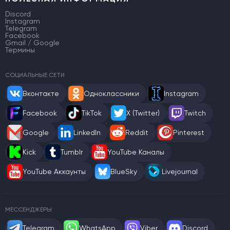
Discord
Instagram
Telegram
Facebook
Gmail / Google
Термины
СОЦИАЛЬНЫЕ СЕТИ
Вконтакте
Одноклассники
Instagram
Facebook
TikTok
X (Twitter)
Twitch
Google
LinkedIn
Reddit
Pinterest
Kick
Tumblr
YouTube Каналы
YouTube Аккаунты
BlueSky
Livejournal
МЕССЕНДЖЕРЫ
Telegram
WhatsApp
Viber
Discord