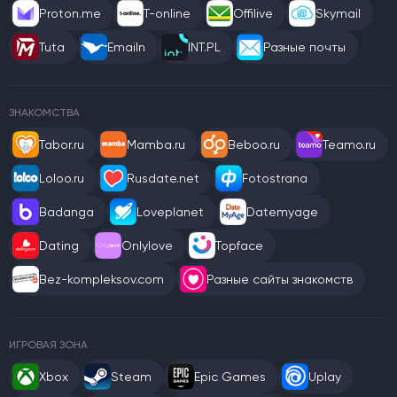
Proton.me
T-online
Offilive
Skymail
Tuta
Emailn
INT.PL
Разные почты
ЗНАКОМСТВА
Tabor.ru
Mamba.ru
Beboo.ru
Teamo.ru
Loloo.ru
Rusdate.net
Fotostrana
Badanga
Loveplanet
Datemyage
Dating
Onlylove
Topface
Bez-kompleksov.com
Разные сайты знакомств
ИГРОВАЯ ЗОНА
Xbox
Steam
Epic Games
Uplay