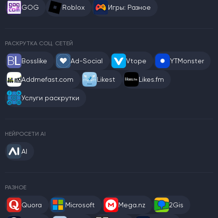
GOG
Roblox
Игры: Разное
РАСКРУТКА СОЦ. СЕТЕЙ
Bosslike
Ad-Social
Vtope
YTMonster
Addmefast.com
Likest
Likes.fm
Услуги раскрутки
НЕЙРОСЕТИ AI
AI
РАЗНОЕ
Quora
Microsoft
Mega.nz
2Gis