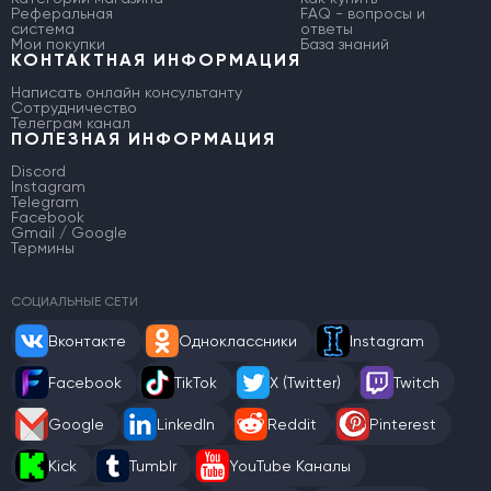
Реферальная
FAQ - вопросы и
система
ответы
Мои покупки
База знаний
КОНТАКТНАЯ ИНФОРМАЦИЯ
Написать онлайн консультанту
Сотрудничество
Телеграм канал
ПОЛЕЗНАЯ ИНФОРМАЦИЯ
Discord
Instagram
Telegram
Facebook
Gmail / Google
Термины
СОЦИАЛЬНЫЕ СЕТИ
Вконтакте
Одноклассники
Instagram
Facebook
TikTok
X (Twitter)
Twitch
Google
LinkedIn
Reddit
Pinterest
Kick
Tumblr
YouTube Каналы