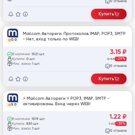
отзывов
0
Купить
Mail.com Автореги. Протоколов IMAP, POP3, SMTP
- Нет, вход только по WEB!
0.0
3.15
₽
В наличии:
1521 шт.
Купили:
4.46
-29%
0 шт.
Мин. заказ:
1 шт.
отзывов
0
Купить
⚡ Mail.com Автореги ⚡ POP3, IMAP, SMTP -
активированы. Вход через WEB!
5.0
1.22
₽
В наличии:
1519 шт.
Купили:
1.62
-25%
881 шт.
Мин. заказ:
1 шт.
отзывов
0