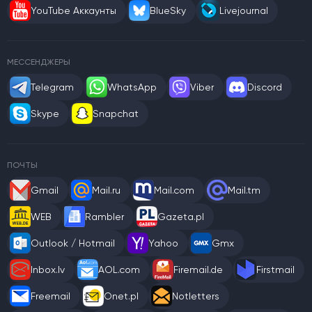
YouTube Аккаунты
BlueSky
Livejournal
МЕССЕНДЖЕРЫ
Telegram
WhatsApp
Viber
Discord
Skype
Snapchat
ПОЧТЫ
Gmail
Mail.ru
Mail.com
Mail.tm
WEB
Rambler
Gazeta.pl
Outlook / Hotmail
Yahoo
Gmx
Inbox.lv
AOL.com
Firemail.de
Firstmail
Freemail
Onet.pl
Notletters