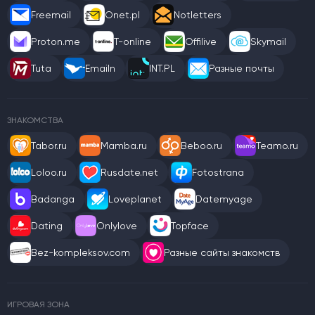
Freemail
Onet.pl
Notletters
Proton.me
T-online
Offilive
Skymail
Tuta
Emailn
INT.PL
Разные почты
ЗНАКОМСТВА
Tabor.ru
Mamba.ru
Beboo.ru
Teamo.ru
Loloo.ru
Rusdate.net
Fotostrana
Badanga
Loveplanet
Datemyage
Dating
Onlylove
Topface
Bez-kompleksov.com
Разные сайты знакомств
ИГРОВАЯ ЗОНА