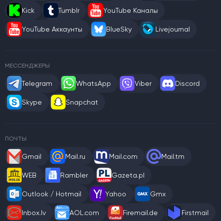
Kick
Tumblr
YouTube Каналы
YouTube Аккаунты
BlueSky
Livejournal
МЕССЕНДЖЕРЫ
Telegram
WhatsApp
Viber
Discord
Skype
Snapchat
ПОЧТЫ
Gmail
Mail.ru
Mail.com
Mail.tm
WEB
Rambler
Gazeta.pl
Outlook / Hotmail
Yahoo
Gmx
Inbox.lv
AOL.com
Firemail.de
Firstmail