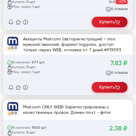
Купили:
10.31
-22%
0 шт.
Мин. заказ:
1 шт.
отзывов
0
Купить
Аккаунты Mail.com (авторегистрация) – пол:
мужской/женский, формат log:pass, доступ
0.0
только через WEB, отложка от 7 дней #919593
7.83
₽
В наличии:
577 шт.
Купили:
0 шт.
Мин. заказ:
1 шт.
отзывов
0
Купить
Mail.com ONLY WEB! Зарегистрированы с
качественных прокси. Домен почт - @mix
0.0
2.38
₽
В наличии:
1500 шт.
Купили:
0 шт.