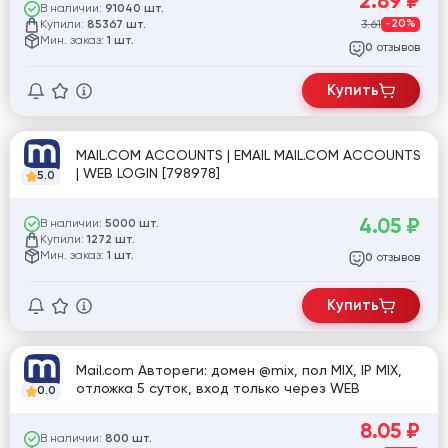
2.89
₽
В наличии:
91040 шт.
Купили:
3.61
-20%
85367 шт.
Мин. заказ:
1 шт.
отзывов
0
Купить
MAIL.COM ACCOUNTS | EMAIL MAIL.COM ACCOUNTS
| WEB LOGIN [798978]
5.0
4.05
₽
В наличии:
5000 шт.
Купили:
1272 шт.
Мин. заказ:
1 шт.
отзывов
0
Купить
Mail.com Автореги: домен @mix, пол MIX, IP MIX,
отложка 5 суток, вход только через WEB
0.0
8.05
₽
В наличии:
800 шт.