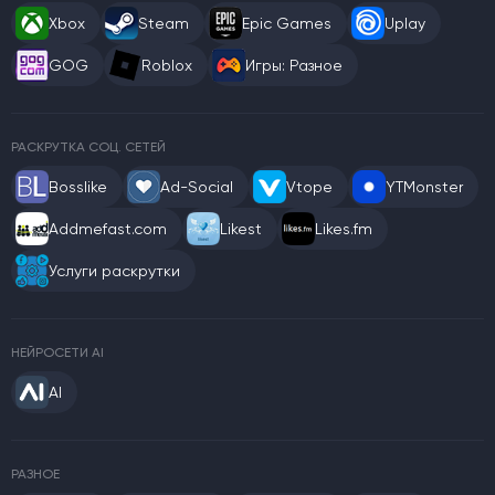
Xbox
Steam
Epic Games
Uplay
GOG
Roblox
Игры: Разное
РАСКРУТКА СОЦ. СЕТЕЙ
Bosslike
Ad-Social
Vtope
YTMonster
Addmefast.com
Likest
Likes.fm
Услуги раскрутки
НЕЙРОСЕТИ AI
AI
РАЗНОЕ