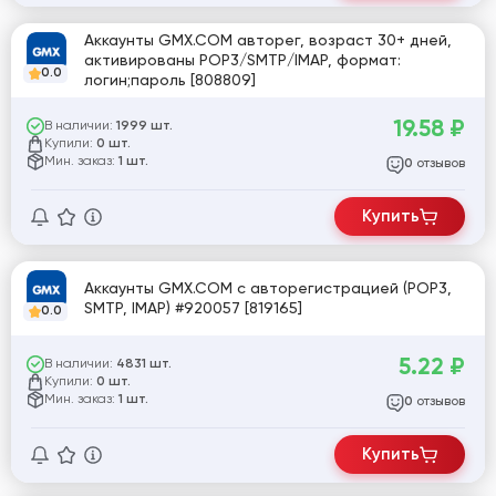
Аккаунты GMX.COM авторег, возраст 30+ дней,
активированы POP3/SMTP/IMAP, формат:
0.0
логин;пароль [808809]
19.58
₽
В наличии:
1999 шт.
Купили:
0 шт.
Мин. заказ:
1 шт.
отзывов
0
Купить
Аккаунты GMX.COM с авторегистрацией (POP3,
SMTP, IMAP) #920057 [819165]
0.0
5.22
₽
В наличии:
4831 шт.
Купили:
0 шт.
Мин. заказ:
1 шт.
отзывов
0
Купить