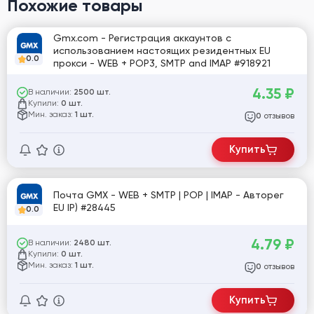
Похожие товары
Gmx.com - Регистрация аккаунтов с
использованием настоящих резидентных EU
0.0
прокси - WEB + POP3, SMTP and IMAP #918921
4.35
₽
В наличии:
2500 шт.
Купили:
0 шт.
Мин. заказ:
1 шт.
отзывов
0
Купить
Почта GMX - WEB + SMTP | POP | IMAP - Авторег
EU IP) #28445
0.0
4.79
₽
В наличии:
2480 шт.
Купили:
0 шт.
Мин. заказ:
1 шт.
отзывов
0
Купить