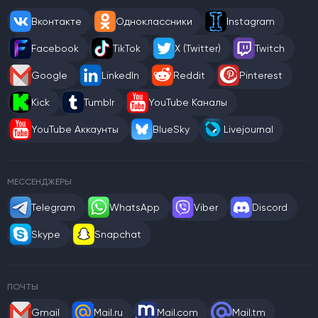
Вконтакте
Одноклассники
Instagram
Facebook
TikTok
X (Twitter)
Twitch
Google
LinkedIn
Reddit
Pinterest
Kick
Tumblr
YouTube Каналы
YouTube Аккаунты
BlueSky
Livejournal
МЕССЕНДЖЕРЫ
Telegram
WhatsApp
Viber
Discord
Skype
Snapchat
ПОЧТЫ
Gmail
Mail.ru
Mail.com
Mail.tm