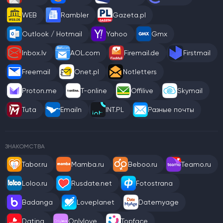
WEB
Rambler
Gazeta.pl
Outlook / Hotmail
Yahoo
Gmx
Inbox.lv
AOL.com
Firemail.de
Firstmail
Freemail
Onet.pl
Notletters
Proton.me
T-online
Offilive
Skymail
Tuta
Emailn
INT.PL
Разные почты
ЗНАКОМСТВА
Tabor.ru
Mamba.ru
Beboo.ru
Teamo.ru
Loloo.ru
Rusdate.net
Fotostrana
Badanga
Loveplanet
Datemyage
Dating
Onlylove
Topface