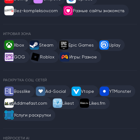
Bez-kompleksov.com
Разные сайты знакомств
ИГРОВАЯ ЗОНА
Xbox
Steam
Epic Games
Uplay
GOG
Roblox
Игры: Разное
РАСКРУТКА СОЦ. СЕТЕЙ
Bosslike
Ad-Social
Vtope
YTMonster
Addmefast.com
Likest
Likes.fm
Услуги раскрутки
НЕЙРОСЕТИ AI