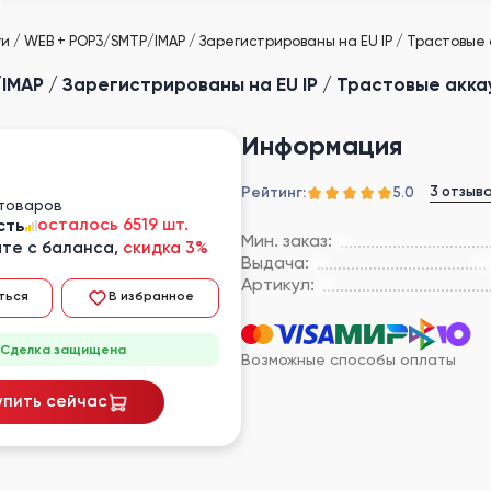
и / WEB + POP3/SMTP/IMAP / Зарегистрированы на EU IP / Трастовые 
MAP / Зарегистрированы на EU IP / Трастовые акка
Информация
Рейтинг:
3 отзыв
5.0
 товаров
сть
осталось 6519 шт.
Мин. заказ:
те с баланса,
скидка 3%
Выдача:
Артикул:
ться
В избранное
Сделка защищена
Возможные способы оплаты
упить сейчас