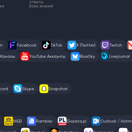
ответы
ки
База знаний
am
Facebook
TikTok
X (Twitter)
Twitch
 Каналы
YouTube Аккаунты
BlueSky
Livejournal
cord
Skype
Snapchat
WEB
Rambler
Gazeta.pl
Outlook / Hotma