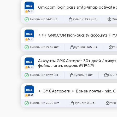
Gmx.com login:pass smtp+imap activate 
5.0
В наличии:
Купили:
Мин
842 шт.
229 шт.
⭐⭐⭐ GMX.COM high-quality accounts + IM
5.0
В наличии:
Купили:
Ми
9235 шт.
765 шт.
Аккаунты GMX Авторег 30+ дней / живут в отлежке / Активированы все протоколы: P
файла логин; пароль #919479
5.0
В наличии:
Купили:
Мин. 
1999 шт.
1 шт.
✦ GMX Автореги ✦ Домен почты - mix. О
0.0
В наличии:
Купили:
Мин.
2500 шт.
0 шт.