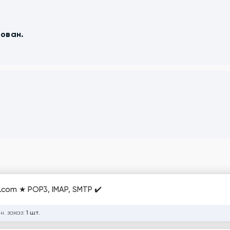
рован.
com ★ POP3, IMAP, SMTP ✔️
н. заказ:
1 шт.