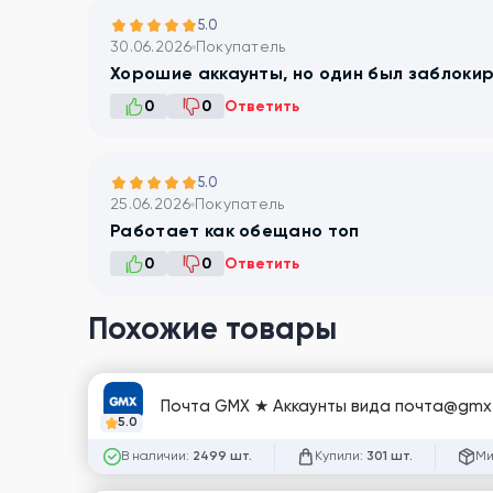
5.0
30.06.2026
Покупатель
Хорошие аккаунты, но один был заблоки
0
0
Ответить
5.0
25.06.2026
Покупатель
Работает как обещано топ
0
0
Ответить
Похожие товары
Почта GMX ★ Аккаунты вида почта@gmx.
5.0
В наличии:
Купили:
Ми
2499 шт.
301 шт.