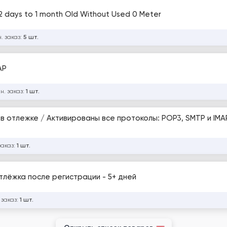
2 days to 1 month Old Without Used 0 Meter
. заказ:
5 шт.
AP
н. заказ:
1 шт.
OP3, SMTP и IMAP / Формат
заказ:
1 шт.
тлёжка после регистрации - 5+ дней
 заказ:
1 шт.