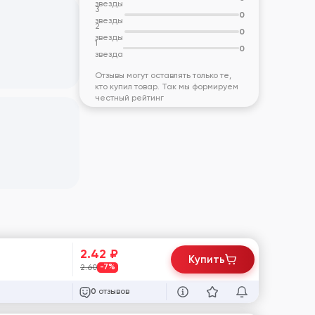
звезды
3
0
звезды
2
0
звезды
1
0
звезда
Отзывы могут оставлять только те,
кто купил товар. Так мы формируем
честный рейтинг
2.42
₽
Купить
2.60
-7%
отзывов
0