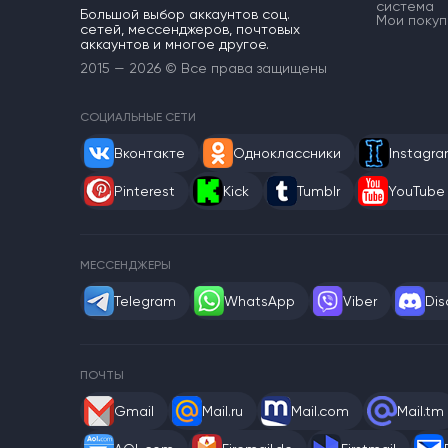
система
Большой выбор аккаунтов соц.
Мои покуп
сетей, мессенджеров, почтовых
аккаунтов и многое другое.
2015 — 2026 © Все права защищены
СОЦИАЛЬНЫЕ СЕТИ
Вконтакте
Одноклассники
Instagr
Pinterest
Kick
Tumblr
YouTube
МЕССЕНДЖЕРЫ
Telegram
WhatsApp
Viber
Dis
ПОЧТЫ
Gmail
Mail.ru
Mail.com
Mail.tm