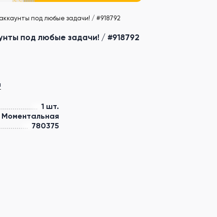
аккаунты под любые задачи! / #918792
унты под любые задачи! / #918792
а
1 шт.
Моментальная
780375