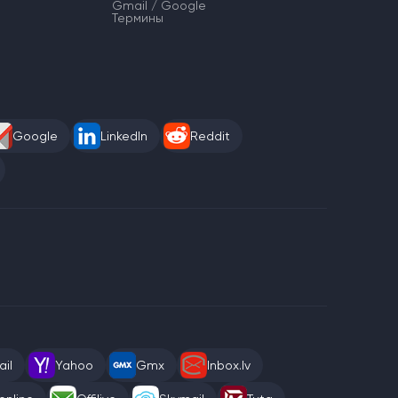
Gmail / Google
Термины
Google
LinkedIn
Reddit
il
Yahoo
Gmx
Inbox.lv