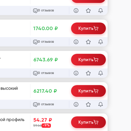
отзывов
0
1740.00
₽
Купить
отзывов
0
.
6743.69
₽
Купить
отзывов
0
 высокий
6217.40
₽
Купить
отзывов
0
54.27
₽
той профиль
Купить
59.66
-9%