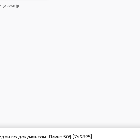
 оценкой
ден по документам. Лимит 50$ [749895]