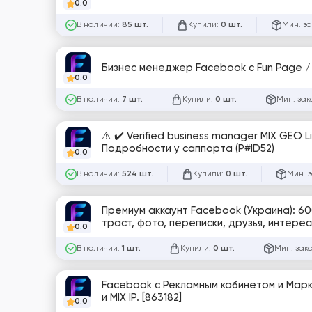
0.0
В наличии:
Купили:
Мин. за
85 шт.
0 шт.
Бизнес менеджер Facebook с Fun Page /
0.0
В наличии:
Купили:
Мин. зак
7 шт.
0 шт.
⚠️ ✔️ Verified business manager MIX GEO
Подробности у саппорта (P#ID52)
0.0
В наличии:
Купили:
Мин. 
524 шт.
0 шт.
Премиум аккаунт Facebook (Украина): 60
траст, фото, переписки, друзья, интере
0.0
В наличии:
Купили:
Мин. зак
1 шт.
0 шт.
Facebook с Рекламным кабинетом и Марк
и MIX IP. [863182]
0.0