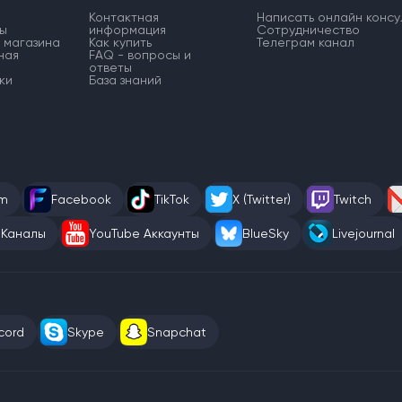
Контактная
Написать онлайн консу
ы
информация
Сотрудничество
 магазина
Как купить
Телеграм канал
ная
FAQ - вопросы и
ответы
ки
База знаний
am
Facebook
TikTok
X (Twitter)
Twitch
 Каналы
YouTube Аккаунты
BlueSky
Livejournal
cord
Skype
Snapchat