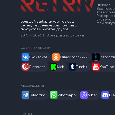
Главная
Все товар
Категории
Рефераль
система
Большой выбор аккаунтов соц.
Мои покуп
сетей, мессенджеров, почтовых
аккаунтов и многое другое.
2015 — 2026 © Все права защищены
СОЦИАЛЬНЫЕ СЕТИ
Вконтакте
Одноклассники
Instagr
Pinterest
Kick
Tumblr
YouTube
МЕССЕНДЖЕРЫ
Telegram
WhatsApp
Viber
Dis
ПОЧТЫ