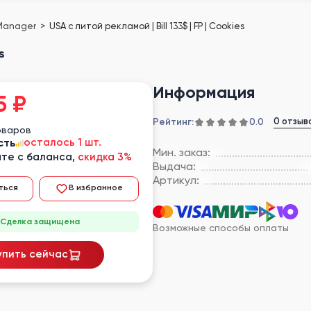
 Manager
USA с литой рекламой | Bill 133$ | FP | Cookies
s
Информация
5
₽
Рейтинг:
0 отзыв
0.0
оваров
сть
осталось 1 шт.
Мин. заказ:
те с баланса,
скидка 3%
Выдача:
Артикул:
ться
В избранное
Сделка защищена
Возможные способы оплаты
упить сейчас