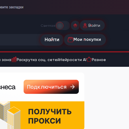
Войти
Светлая
Найти
Мои покупки
 зона
Раскрутка соц. сетей
Нейросети AI
Разное