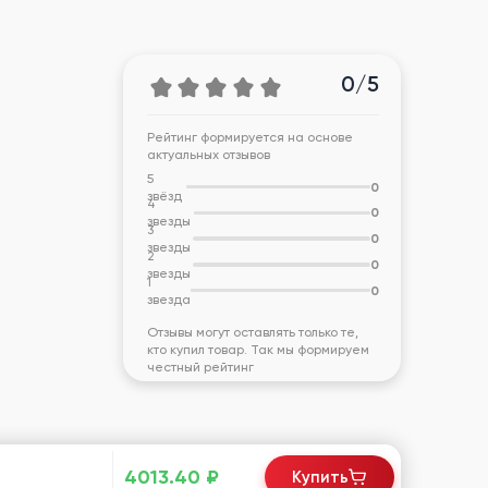
0/5
Рейтинг формируется на основе
актуальных отзывов
5
0
звёзд
4
0
звезды
3
0
звезды
2
0
звезды
1
0
звезда
Отзывы могут оставлять только те,
кто купил товар. Так мы формируем
честный рейтинг
4013.40
₽
Купить