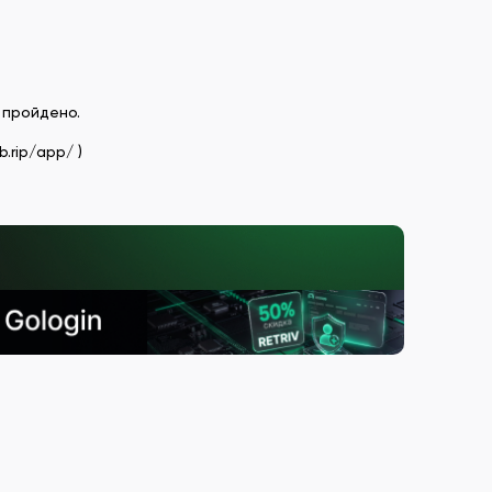
 пройдено.
.rip/app/ )