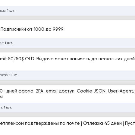
каз:
1 шт.
 Подписчики от 1000 до 9999
аз:
1 шт.
 Limit 50/50$ OLD. Выдача может занимать до нескольких дней
заказ:
1 шт.
0+ дней фарма, 2FA, email доступ, Cookie JSON, User-Agent,
сы
аз:
1 шт.
етплейсом подтверждены по почте | Отлёжка 45 дней | Пус