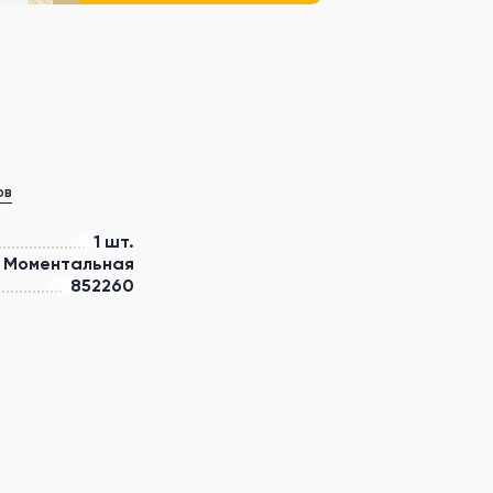
ов
1 шт.
Моментальная
852260