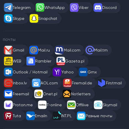
Telegram
WhatsApp
Viber
Discord
Skype
Snapchat
ПОЧТЫ
Gmail
Mail.ru
Mail.com
Mail.tm
WEB
Rambler
Gazeta.pl
Outlook / Hotmail
Yahoo
Gmx
Inbox.lv
AOL.com
Firemail.de
Firstmail
Freemail
Onet.pl
Notletters
Proton.me
T-online
Offilive
Skymail
Tuta
Emailn
INT.PL
Разные почты