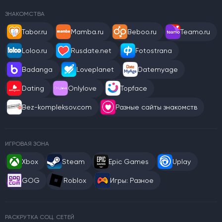
ЗНАКОМСТВА
Tabor.ru
Mamba.ru
Beboo.ru
Teamo.ru
Loloo.ru
Rusdate.net
Fotostrana
Badanga
Loveplanet
Datemyage
Dating
Onlylove
Topface
Bez-kompleksov.com
Разные сайты знакомств
ИГРОВАЯ ЗОНА
Xbox
Steam
Epic Games
Uplay
GOG
Roblox
Игры: Разное
РАСКРУТКА СОЦ. СЕТЕЙ