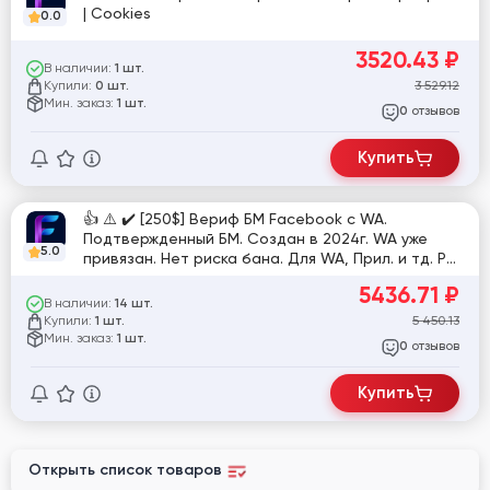
| Cookies
0.0
3520.43
₽
В наличии:
1 шт.
Купили:
3 529.12
0 шт.
Мин. заказ:
1 шт.
отзывов
0
Купить
👍 ⚠️ ✔️ [250$] Вериф БМ Facebook c WA.
Подтвержденный БМ. Создан в 2024г. WA уже
5.0
привязан. Нет риска бана. Для WA, Прил. и тд. РК
не создан. Гео Европа\США. (P#ID54)
5436.71
₽
В наличии:
14 шт.
Купили:
5 450.13
1 шт.
Мин. заказ:
1 шт.
отзывов
0
Купить
Открыть список товаров