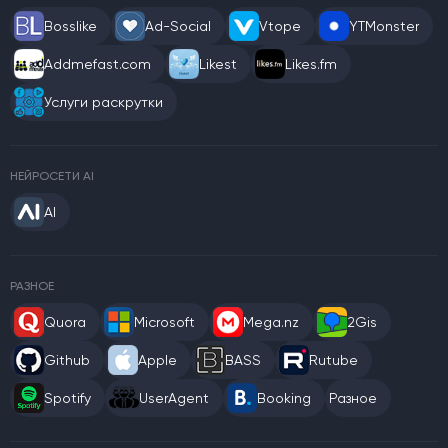
Bosslike
Ad-Social
Vtope
YTMonster
Addmefast.com
Likest
Likes.fm
Услуги раскрутки
НЕЙРОСЕТИ AI
AI
РАЗНОЕ
Quora
Microsoft
Mega.nz
2Gis
Github
Apple
BASS
Rutube
Spotify
UserAgent
Booking
Разное