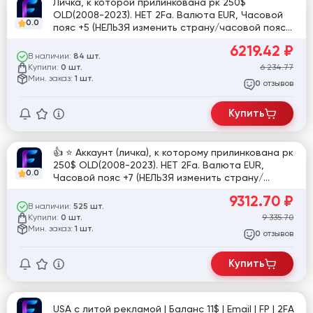
Личка, к которой прилинкована рк 250$
OLD(2008-2023). НЕТ 2Fa. Валюта EUR, Часовой
0.0
пояс +5 (НЕЛЬЗЯ изменить страну/часовой пояс/
валюту). Лимит не падает, гарантия.
6219.42
₽
В наличии:
84 шт.
Купили:
6 234.77
0 шт.
Мин. заказ:
1 шт.
отзывов
0
Купить
👍 ⭐️ Аккаунт (личка), к которому прилинкована рк
250$ OLD(2008-2023). НЕТ 2Fa. Валюта EUR,
0.0
Часовой пояс +7 (НЕЛЬЗЯ изменить страну/
часовой пояс/валюту). Лимит не падает,
9312.70
₽
гарантия. (P#id52)
В наличии:
525 шт.
Купили:
9 335.70
0 шт.
Мин. заказ:
1 шт.
отзывов
0
Купить
USA с литой рекламой | Баланс 11$ | Email | FP | 2FA