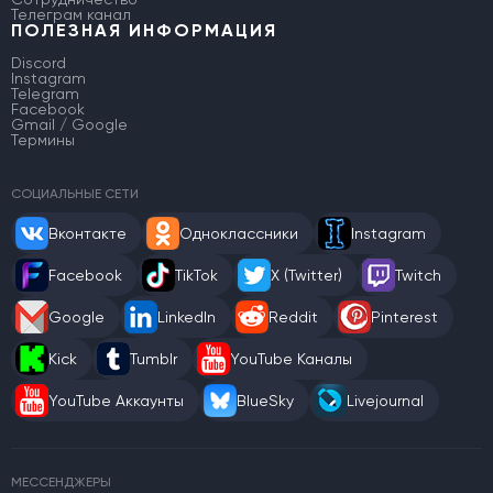
Телеграм канал
ПОЛЕЗНАЯ ИНФОРМАЦИЯ
Discord
Instagram
Telegram
Facebook
Gmail / Google
Термины
СОЦИАЛЬНЫЕ СЕТИ
Вконтакте
Одноклассники
Instagram
Facebook
TikTok
X (Twitter)
Twitch
Google
LinkedIn
Reddit
Pinterest
Kick
Tumblr
YouTube Каналы
YouTube Аккаунты
BlueSky
Livejournal
МЕССЕНДЖЕРЫ