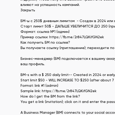
влияют на успешность кампаний.
Закрыть
БМ-ы с 250$ дневным лимитом - Создан в 2024 или 
Старт лимит 50$ - ДАЛЬШЕ УВЕЛИЧИТСЯ ДО 250 (при
Формат: ссылка №1 (админ)
Пример ссылки: https://fb.me/2r847LQKifGN2ek
Как получить БМ по ссылке?
Вы получаете ссылку (приглашение); переходите по 
Бизнес-менеджер (БМ) подключается к вашему акка
ваш профиль.
BM-s with a $ 250 daily limit-- Created in 2024 or earl
Start limit $50 - WILL INCREASE TO $250 (after about 7
Format: link #1 (admin)
Sample link: https://fb.me/2r847LQKifGN2ek
How do I get the BM from the link?
You get a link (invitation); click on it and enter the p
A Business Manager (BM) connects to your social account 