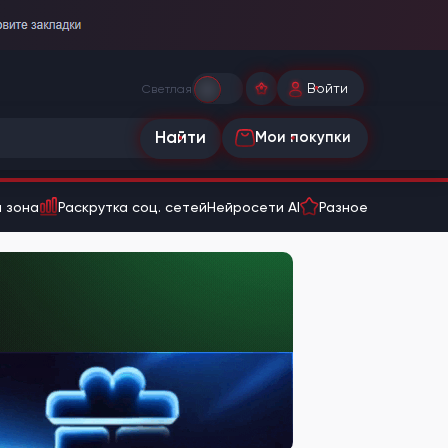
Войти
Светлая
Найти
Мои покупки
 зона
Раскрутка соц. сетей
Нейросети AI
Разное