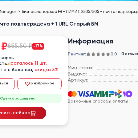
 Manager
Бизнес менеджер FB - ЛИМИТ 250$/50$ - почта подтвержд
очта подтверждена + 1 URL Старый БМ
Информация
₽
855.50 ₽
-17%
Рейтинг:
0 отзыв
0.0
оваров
сть
осталось 11 шт.
Мин. заказ:
те с баланса,
скидка 3%
Выдача:
Артикул:
ться
В избранное
Сделка защищена
Возможные способы оплаты
упить сейчас