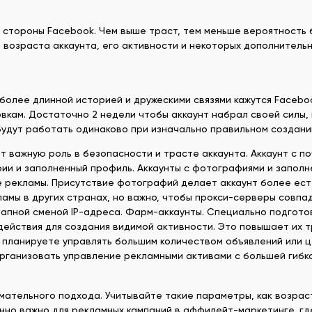
о стороны Facebook. Чем выше траст, тем меньше вероятность 
возраста аккаунта, его активности и некоторых дополнительны
с более длинной историей и дружескими связями кажутся Faceb
вкам. Достаточно 2 недели чтобы аккаунт набрал своей силы, 
 будут работать одинаково при изначально правильном создани
 важную роль в безопасности и трасте аккаунта. Аккаунт с п
ии и заполненный профиль. Аккаунты с фотографиями и запол
 рекламы. Присутствие фотографий делает аккаунт более ест
кламы в других странах, но важно, чтобы прокси-серверы совпа
запной сменой IP-адреса. Фарм-аккаунты. Специально подгото
действия для создания видимой активности. Это повышает их т
ы планируете управлять большим количеством объявлений или ц
рганизовать управление рекламными активами с большей гибк
мательного подхода. Учитывайте такие параметры, как возрас
енно важно для рекламных кампаний в аффилейт-маркетинге, г