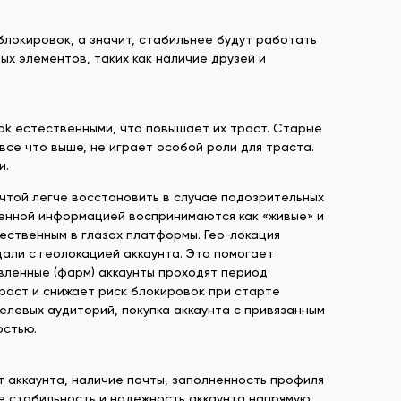
блокировок, а значит, стабильнее будут работать
х элементов, таких как наличие друзей и
ook естественными, что повышает их траст. Старые
все что выше, не играет особой роли для траста.
и.
очтой легче восстановить в случае подозрительных
ненной информацией воспринимаются как «живые» и
ественным в глазах платформы. Гео-локация
дали с геолокацией аккаунта. Это помогает
вленные (фарм) аккаунты проходят период
раст и снижает риск блокировок при старте
елевых аудиторий, покупка аккаунта с привязанным
остью.
т аккаунта, наличие почты, заполненность профиля
де стабильность и надежность аккаунта напрямую