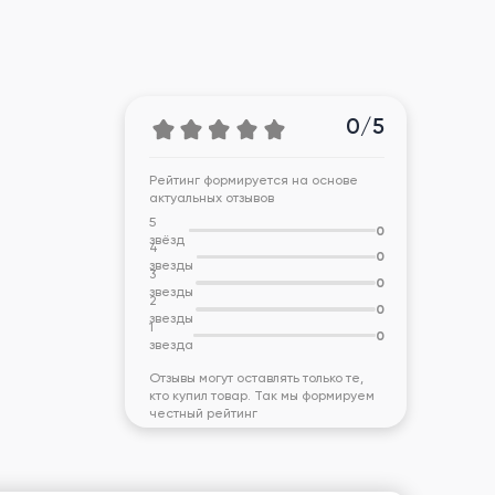
0/5
Рейтинг формируется на основе
актуальных отзывов
5
0
звёзд
4
0
звезды
3
0
звезды
2
0
звезды
1
0
звезда
Отзывы могут оставлять только те,
кто купил товар. Так мы формируем
честный рейтинг