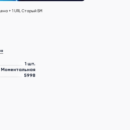
ена + 1 URL Старый БМ
ов
1 шт.
Моментальная
5998