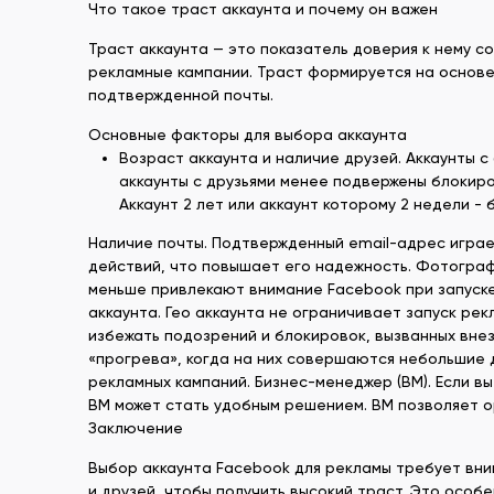
Что такое траст аккаунта и почему он важен
Траст аккаунта — это показатель доверия к нему с
рекламные кампании. Траст формируется на основе 
подтвержденной почты.
Основные факторы для выбора аккаунта
Возраст аккаунта и наличие друзей. Аккаунты 
аккаунты с друзьями менее подвержены блокиро
Аккаунт 2 лет или аккаунт которому 2 недели -
Наличие почты. Подтвержденный email-адрес играет
действий, что повышает его надежность. Фотограф
меньше привлекают внимание Facebook при запуске
аккаунта. Гео аккаунта не ограничивает запуск ре
избежать подозрений и блокировок, вызванных вне
«прогрева», когда на них совершаются небольшие 
рекламных кампаний. Бизнес-менеджер (BM). Если в
BM может стать удобным решением. BM позволяет о
Заключение
Выбор аккаунта Facebook для рекламы требует вни
и друзей, чтобы получить высокий траст. Это особ