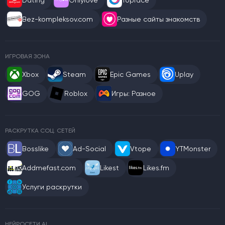
Dating
Onlylove
Topface
Bez-kompleksov.com
Разные сайты знакомств
ИГРОВАЯ ЗОНА
Xbox
Steam
Epic Games
Uplay
GOG
Roblox
Игры: Разное
РАСКРУТКА СОЦ. СЕТЕЙ
Bosslike
Ad-Social
Vtope
YTMonster
Addmefast.com
Likest
Likes.fm
Услуги раскрутки
НЕЙРОСЕТИ AI