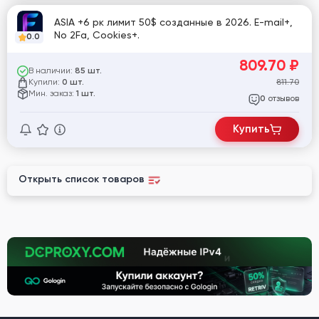
ASIA +6 рк лимит 50$ созданные в 2026. E-mail+,
No 2Fa, Cookies+.
0.0
809.70
₽
В наличии:
85 шт.
Купили:
811.70
0 шт.
Мин. заказ:
1 шт.
отзывов
0
Купить
Открыть список товаров