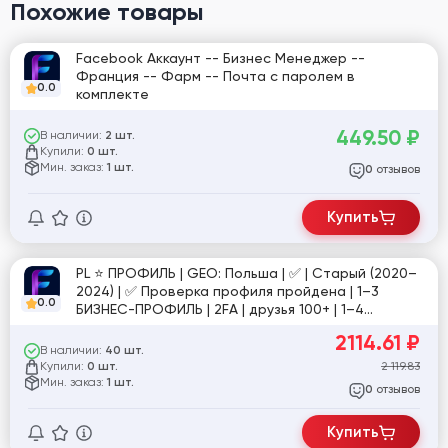
Похожие товары
Facebook Аккаунт -- Бизнес Менеджер --
Франция -- Фарм -- Почта с паролем в
0.0
комплекте
449.50
₽
В наличии:
2 шт.
Купили:
0 шт.
Мин. заказ:
1 шт.
отзывов
0
Купить
PL ⭐️ ПРОФИЛЬ | GEO: Польша | ✅ | Старый (2020–
2024) | ✅ Проверка профиля пройдена | 1–3
0.0
БИЗНЕС-ПРОФИЛЬ | 2FA | друзья 100+ | 1–4
СТРАНИЦА | профиль заполнен | СТРАНИЦА
2114.61
₽
заполнена | действия вне профиля | интересы |
В наличии:
40 шт.
переписки | высокий траст | Email | настройки
Купили:
2 119.83
0 шт.
доступа | ручная подготовка 30+ дней | №еск
Мин. заказ:
1 шт.
отзывов
0
[851999]
Купить