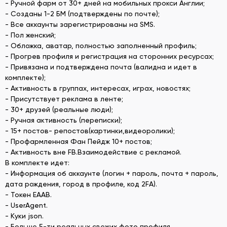
- Ручной фарм от 30+ дней на мобильных прокси Англии;
- Созданы 1-2 БМ (подтверждены по почте);
- Все аккаунты зарегистрированы на SMS.
- Пол женский;
- Обложка, аватар, полностью заполненный профиль;
- Прогрев профиля и регистрация на сторонних ресурсах;
- Привязана и подтверждена почта (валидна и идет в
комплекте);
- Активность в группах, интересах, играх, новостях;
- Присутствует реклама в ленте;
- 30+ друзей (реальные люди);
- Ручная активность (переписки);
- 15+ постов- репостов(картинки,видеоролики);
- Профармленная Фан Пейдж 10+ постов;
- Активность вне FB.Взаимодействие с рекламой.
В комплекте идет:
- Информация об аккаунте (логин + пароль, почта + пароль,
дата рождения, город в профиле, код 2FA).
- Токен EAAB.
- UserAgent.
- Куки json.
- Больше 5-ти реальных свежих фото профиля.