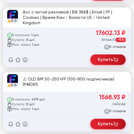
Acc с литой рекламой | Bill 386$ | Email | FP |
Cookies | Время Kiev / Валюта US / United
0.0
Kingdom
17602.13
₽
В наличии:
1 шт.
Купили:
19 146.73
-8%
0 шт.
Мин. заказ:
1 шт.
отзывов
0
Купить
⚠️ OLD BM 50-250+FP (100-800 подписчиков)
(P#ID81)
0.0
1568.93
₽
В наличии:
499 шт.
Купили:
1 572.82
0 шт.
Мин. заказ:
1 шт.
отзывов
0
Купить