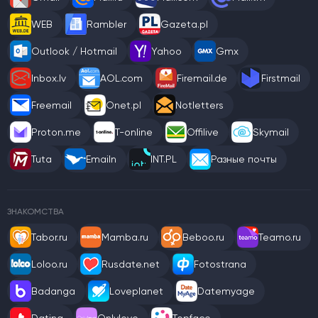
WEB
Rambler
Gazeta.pl
Outlook / Hotmail
Yahoo
Gmx
Inbox.lv
AOL.com
Firemail.de
Firstmail
Freemail
Onet.pl
Notletters
Proton.me
T-online
Offilive
Skymail
Tuta
Emailn
INT.PL
Разные почты
ЗНАКОМСТВА
Tabor.ru
Mamba.ru
Beboo.ru
Teamo.ru
Loloo.ru
Rusdate.net
Fotostrana
Badanga
Loveplanet
Datemyage