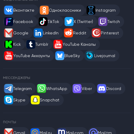
Вконтакте
Одноклассники
Instagram
Facebook
TikTok
X (Twitter)
Twitch
Google
LinkedIn
Reddit
Pinterest
Kick
Tumblr
YouTube Каналы
YouTube Аккаунты
BlueSky
Livejournal
МЕССЕНДЖЕРЫ
Telegram
WhatsApp
Viber
Discord
Skype
Snapchat
ПОЧТЫ
Gmail
Mail.ru
Mail.com
Mail.tm