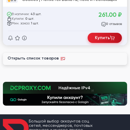
0.0
261.00
₽
В наличии:
43 шт.
Купили:
0 шт.
Мин. заказ:
1 шт.
отзывов
0
Купить
Открыть список товаров
Большой выбор аккаунтов соц.
сетей, мессенджеров, почтовых
аккаунтов и многое другое.