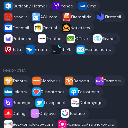
Outlook / Hotmail
Yahoo
Gmx
Inbox.lv
AOL.com
Firemail.de
Firstmail
Freemail
Onet.pl
Notletters
Proton.me
T-online
Offilive
Skymail
Tuta
Emailn
INT.PL
Разные почты
ЗНАКОМСТВА
Tabor.ru
Mamba.ru
Beboo.ru
Teamo.ru
Loloo.ru
Rusdate.net
Fotostrana
Badanga
Loveplanet
Datemyage
Dating
Onlylove
Topface
Bez-kompleksov.com
Разные сайты знакомств