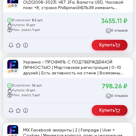
OLD(2008-2023). НЕТ 2Fa. Валюта USD, Часовой
0.0
пояс +8, страна Phillipines(НЕЛЬЗЯ изменить
страну/часовой пояс/валюту). Лимит не падает,
гарантия.
3455.11
₽
В наличии:
82 шт.
Купили:
0 шт.
Мин. заказ:
1 шт.
отзывов
0
Купить
Украина ✅ПРОФИЛЬ С ПОДТВЕРЖДЁННОЙ
ЛИЧНОСТЬЮ | Мартовская регистрация | 0–10
0.0
друзей | Есть активность на стене | Возможны
подписки | 2FA | E-mail | Номер не привязан №3
798.26
₽
В наличии:
16 шт.
Купили:
0 шт.
Мин. заказ:
1 шт.
отзывов
0
Купить
MIX Facebook аккаунты | 2 | Fanpage | User +
Cookies | Меняется валюта, пояс и геолокация