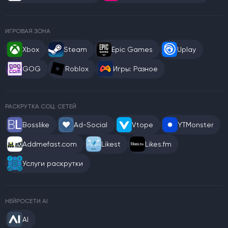
ИГРОВАЯ ЗОНА
Xbox
Steam
Epic Games
Uplay
GOG
Roblox
Игры: Разное
РАСКРУТКА СОЦ. СЕТЕЙ
Bosslike
Ad-Social
Vtope
YTMonster
Addmefast.com
Likest
Likes.fm
Услуги раскрутки
НЕЙРОСЕТИ AI
AI