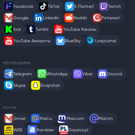
Facebook
TikTok
X (Twitter)
Twitch
Google
LinkedIn
Reddit
Pinterest
Kick
Tumblr
YouTube Каналы
YouTube Аккаунты
BlueSky
Livejournal
МЕССЕНДЖЕРЫ
Telegram
WhatsApp
Viber
Discord
Skype
Snapchat
ПОЧТЫ
Gmail
Mail.ru
Mail.com
Mail.tm
WEB
Rambler
Gazeta.pl