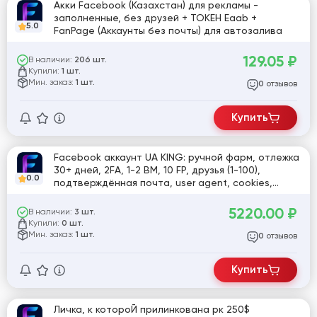
Акки Facebook (Казахстан) для рекламы -
заполненные, без друзей + ТОКЕН Eaab +
5.0
FanPage (Аккаунты без почты) для автозалива
129.05
₽
В наличии:
206 шт.
Купили:
1 шт.
Мин. заказ:
1 шт.
отзывов
0
Купить
Facebook аккаунт UA KING: ручной фарм, отлежка
30+ дней, 2FA, 1-2 BM, 10 FP, друзья (1-100),
0.0
подтверждённая почта, user agent, cookies,
активный Marketplace, игры
5220.00
₽
В наличии:
3 шт.
Купили:
0 шт.
Мин. заказ:
1 шт.
отзывов
0
Купить
Личка, к котороЙ прилинкована рк 250$