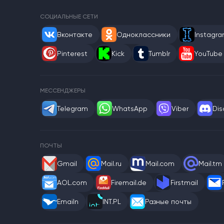
СОЦИАЛЬНЫЕ СЕТИ
Вконтакте
Одноклассники
Instagr
Pinterest
Kick
Tumblr
YouTube
МЕССЕНДЖЕРЫ
Telegram
WhatsApp
Viber
Dis
ПОЧТЫ
Gmail
Mail.ru
Mail.com
Mail.tm
AOL.com
Firemail.de
Firstmail
Emailn
INT.PL
Разные почты