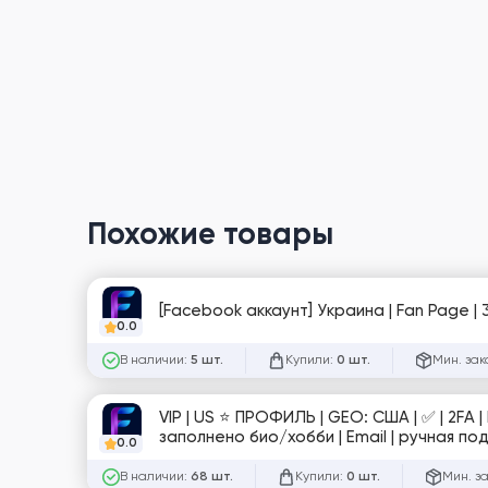
Похожие товары
[Facebook аккаунт] Украина | Fan Page | 3
0.0
В наличии:
Купили:
Мин. зак
5 шт.
0 шт.
VIP | US ⭐️ ПРОФИЛЬ | GEO: США | ✅ | 2FA | Marketplace | Номер отвязан | интересы | категории | реклама в ленте |
заполнено био/хобби | Email | ручная по
0.0
В наличии:
Купили:
Мин. з
68 шт.
0 шт.