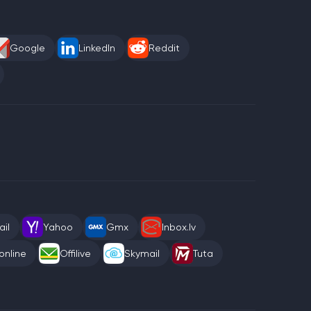
Google
LinkedIn
Reddit
il
Yahoo
Gmx
Inbox.lv
online
Offilive
Skymail
Tuta