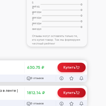
5
0
звёзд
4
0
звезды
3
0
звезды
2
0
звезды
1
0
звезда
Отзывы могут оставлять только те,
кто купил товар. Так мы формируем
честный рейтинг
630.75
₽
Купить
отзывов
0
1812.14
₽
Купить
отзывов
0