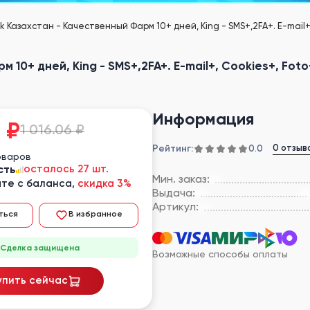
k Казахстан - Качественный Фарм 10+ дней, King - SMS+,2FA+. E-mail
 10+ дней, King - SMS+,2FA+. E-mail+, Cookies+, Fo
Информация
2
₽
1 016.06 ₽
Рейтинг:
0 отзыв
0.0
оваров
сть
осталось 27 шт.
Мин. заказ:
те с баланса,
скидка 3%
Выдача:
Артикул:
ться
В избранное
Сделка защищена
Возможные способы оплаты
упить сейчас