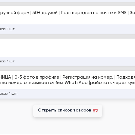
й ручной фарм | 50+ друзей | Подтвержден по почте и SMS | 
каз:
1 шт.
каз:
1 шт.
), друзей
заказ:
1 шт.
Открыть список товаров