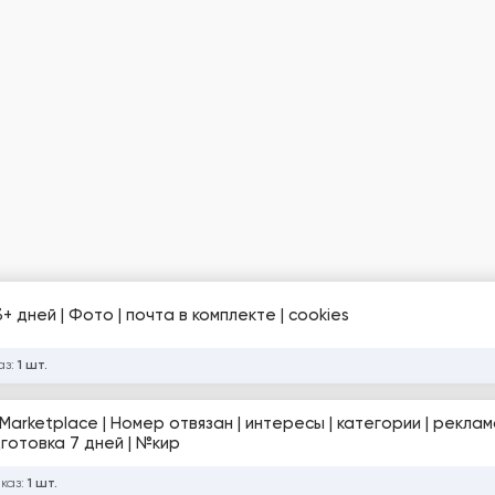
+ дней | Фото | почта в комплекте | cookies
аз:
1 шт.
дготовка 7 дней | №кир
аказ:
1 шт.