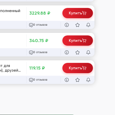
Заполненный
3229.88
₽
Купить
отзывов
0
340.75
₽
Купить
отзывов
0
119.15
₽
Купить
отзывов
0