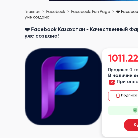
Главная
Facebook
Facebook: Fun Page
❤️ Faceboo
уже создана!
❤️ Facebook Казахстан - Качественный Фарм
уже создана!
1011.2
Продано: 0 т
В наличии е
При опла
Подписа
К