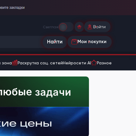
Войти
Светлая
Найти
Мои покупки
 зона
Раскрутка соц. сетей
Нейросети AI
Разное