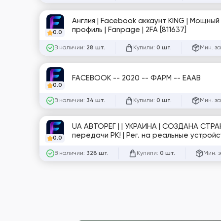
Англия | Facebook аккаунт KING | Мощны
профиль | Fanpage | 2FA [811637]
0.0
В наличии:
Купили:
Мин. за
28 шт.
0 шт.
FACEBOOK -- 2020 -- ФАРМ -- EAAB
0.0
В наличии:
Купили:
Мин. за
34 шт.
0 шт.
UA АВТОРЕГ | | УКРАИНА | СОЗДАНА СТРАНИЦА | 0-5 фото в профиле | Регистрация на номер, | Подходят для
передачи РК! | Рег. на реальные устройства номер отвязывается без WhatsApp (работать через куки
0.0
0-5, Useragent, JSON-куки. №Caes
В наличии:
Купили:
Мин. 
328 шт.
0 шт.