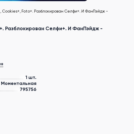
+, Cookies+, Foto+. Разблокирован Селфи+. И ФанПэйдж -
to+. Разблокирован Селфи+. И ФанПэйдж -
ов
1 шт.
Моментальная
795756