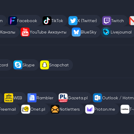
am
Facebook
TikTok
X (Twitter)
Twitch
 Каналы
YouTube Аккаунты
BlueSky
Livejournal
cord
Skype
Snapchat
WEB
Rambler
Gazeta.pl
Outlook / Hotma
Freemail
Onet.pl
Notletters
Proton.me
T-