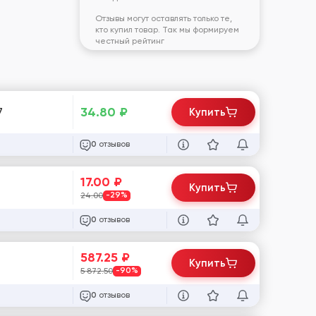
Отзывы могут оставлять только те,
кто купил товар. Так мы формируем
честный рейтинг
34.80
₽
7
Купить
отзывов
0
17.00
₽
Купить
24.00
-29%
отзывов
0
587.25
₽
Купить
5 872.50
-90%
отзывов
0