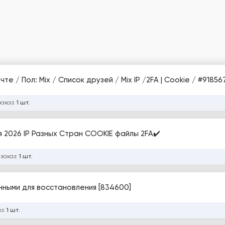
 почте / Пол: Mix / Список друзей / Mix IP /2FA | Cookie / #91856
заказ:
1 шт.
 2026 IP Разных Стран COOKIE файлы 2FA✔️
 заказ:
1 шт.
нными для восстановления [834600]
аз:
1 шт.