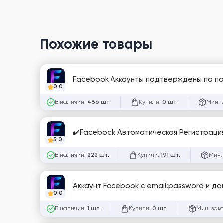
Похожие товары
Facebook Аккаунты подтверждены по
0.0
В наличии:
Купили:
Мин. 
486 шт.
0 шт.
✔️Facebook Автоматическая Регистрация
5.0
В наличии:
Купили:
Мин.
222 шт.
191 шт.
Аккаунт Facebook с email:password и да
0.0
В наличии:
Купили:
Мин. зак
1 шт.
0 шт.