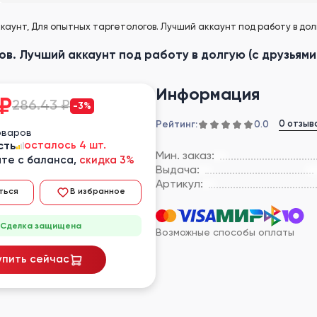
каунт, Для опытных таргетологов. Лучший аккаунт под работу в долгу
в. Лучший аккаунт под работу в долгую (с друзьями 
Информация
₽
286.43 ₽
-3%
Рейтинг:
0 отзыв
0.0
оваров
сть
осталось 4 шт.
Мин. заказ:
те с баланса,
скидка 3%
Выдача:
Артикул:
ться
В избранное
Сделка защищена
Возможные способы оплаты
упить сейчас