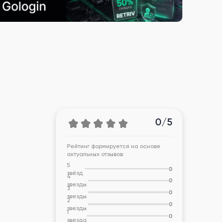
0/5
Рейтинг формируется на основе
актуальных отзывов
5
0
звёзд
4
0
звезды
3
0
звезды
2
0
звезды
1
0
звезда