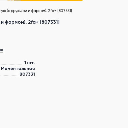
ю (с друзьями и фармом). 2fa+ [807331]
и фармом). 2fa+ [807331]
ов
1 шт.
Моментальная
807331