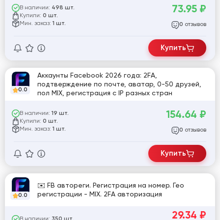
73.95
₽
В наличии:
498 шт.
Купили:
0 шт.
Мин. заказ:
1 шт.
отзывов
0
Купить
Аккаунты Facebook 2026 года: 2FA,
подтверждение по почте, аватар, 0-50 друзей,
0.0
пол MIX, регистрация с IP разных стран
154.64
₽
В наличии:
19 шт.
Купили:
0 шт.
Мин. заказ:
1 шт.
отзывов
0
Купить
✉️ FB автореги. Регистрация на номер. Гео
регистрации - MIX. 2FA авторизация
0.0
29.34
₽
В наличии:
350 шт.