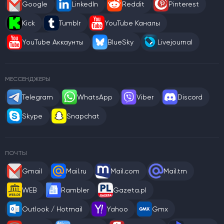
Google
LinkedIn
Reddit
Pinterest
Kick
Tumblr
YouTube Каналы
YouTube Аккаунты
BlueSky
Livejournal
МЕССЕНДЖЕРЫ
Telegram
WhatsApp
Viber
Discord
Skype
Snapchat
ПОЧТЫ
Gmail
Mail.ru
Mail.com
Mail.tm
WEB
Rambler
Gazeta.pl
Outlook / Hotmail
Yahoo
Gmx