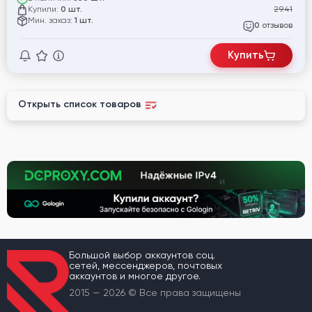
Купили:
29.41
0 шт.
Мин. заказ:
1 шт.
отзывов
0
Купить
Открыть список товаров
Большой выбор аккаунтов соц.
сетей, мессенджеров, почтовых
аккаунтов и многое другое.
2015 — 2026 © Все права защищены