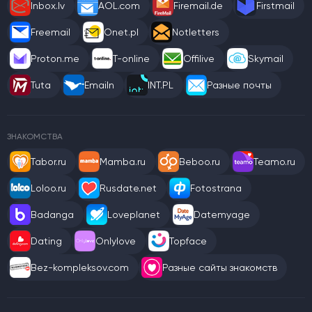
Inbox.lv
AOL.com
Firemail.de
Firstmail
Freemail
Onet.pl
Notletters
Proton.me
T-online
Offilive
Skymail
Tuta
Emailn
INT.PL
Разные почты
ЗНАКОМСТВА
Tabor.ru
Mamba.ru
Beboo.ru
Teamo.ru
Loloo.ru
Rusdate.net
Fotostrana
Badanga
Loveplanet
Datemyage
Dating
Onlylove
Topface
Bez-kompleksov.com
Разные сайты знакомств