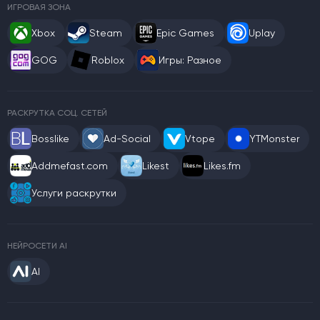
ИГРОВАЯ ЗОНА
Xbox
Steam
Epic Games
Uplay
GOG
Roblox
Игры: Разное
РАСКРУТКА СОЦ. СЕТЕЙ
Bosslike
Ad-Social
Vtope
YTMonster
Addmefast.com
Likest
Likes.fm
Услуги раскрутки
НЕЙРОСЕТИ AI
AI