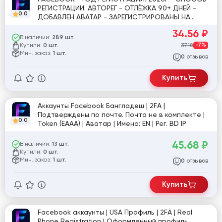
РЕГИСТРАЦИИ: АВТОРЕГ - ОТЛЁЖКА 90+ ДНЕЙ -
0.0
ДОБАВЛЕН АВАТАР - ЗАРЕГИСТРИРОВАНЫ НА
РЕАЛЬНЫЕ ТЕЛЕФОНЫ ✔️ - 2FA
34.56
₽
В наличии:
289 шт.
Купили:
37.18
-7%
0 шт.
Мин. заказ:
1 шт.
отзывов
0
Купить
Аккаунты Facebook Бангладеш | 2FA |
Подтверждены по почте. Почта не в комплекте |
0.0
Token (EAAA) | Аватар | Имена: EN | Рег. BD IP
45.68
₽
В наличии:
13 шт.
Купили:
0 шт.
Мин. заказ:
1 шт.
отзывов
0
Купить
Facebook аккаунты | USA Профиль | 2FA | Real
Phone Registration | Оформленный профиль