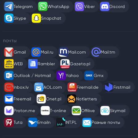
Telegram
WhatsApp
Viber
Discord
Skype
Snapchat
ПОЧТЫ
Gmail
Mail.ru
Mail.com
Mail.tm
WEB
Rambler
Gazeta.pl
Outlook / Hotmail
Yahoo
Gmx
Inbox.lv
AOL.com
Firemail.de
Firstmail
Freemail
Onet.pl
Notletters
Proton.me
T-online
Offilive
Skymail
Tuta
Emailn
INT.PL
Разные почты