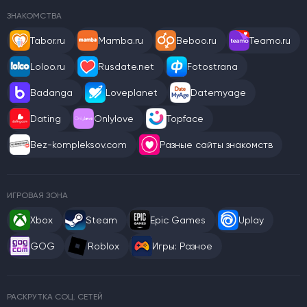
ЗНАКОМСТВА
Tabor.ru
Mamba.ru
Beboo.ru
Teamo.ru
Loloo.ru
Rusdate.net
Fotostrana
Badanga
Loveplanet
Datemyage
Dating
Onlylove
Topface
Bez-kompleksov.com
Разные сайты знакомств
ИГРОВАЯ ЗОНА
Xbox
Steam
Epic Games
Uplay
GOG
Roblox
Игры: Разное
РАСКРУТКА СОЦ. СЕТЕЙ