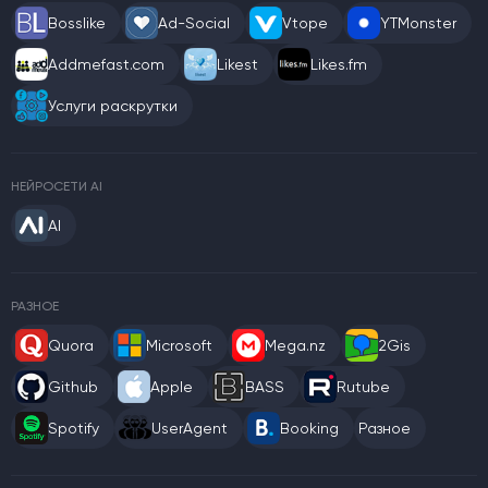
Bosslike
Ad-Social
Vtope
YTMonster
Addmefast.com
Likest
Likes.fm
Услуги раскрутки
НЕЙРОСЕТИ AI
AI
РАЗНОЕ
Quora
Microsoft
Mega.nz
2Gis
Github
Apple
BASS
Rutube
Spotify
UserAgent
Booking
Разное