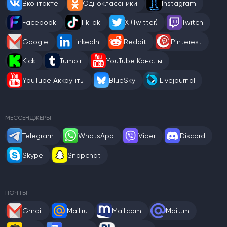
Вконтакте
Одноклассники
Instagram
Facebook
TikTok
X (Twitter)
Twitch
Google
LinkedIn
Reddit
Pinterest
Kick
Tumblr
YouTube Каналы
YouTube Аккаунты
BlueSky
Livejournal
МЕССЕНДЖЕРЫ
Telegram
WhatsApp
Viber
Discord
Skype
Snapchat
ПОЧТЫ
Gmail
Mail.ru
Mail.com
Mail.tm