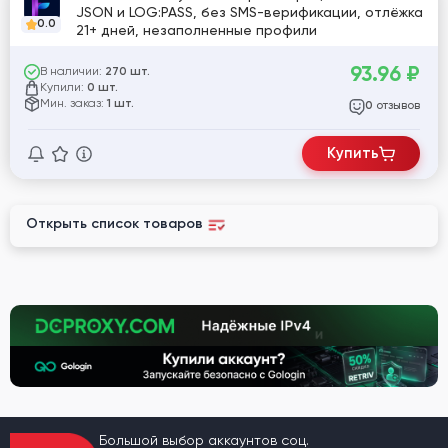
JSON и LOG:PASS, без SMS-верификации, отлёжка
0.0
21+ дней, незаполненные профили
93.96
₽
В наличии:
270 шт.
Купили:
0 шт.
Мин. заказ:
1 шт.
отзывов
0
Купить
Открыть список товаров
Большой выбор аккаунтов соц.