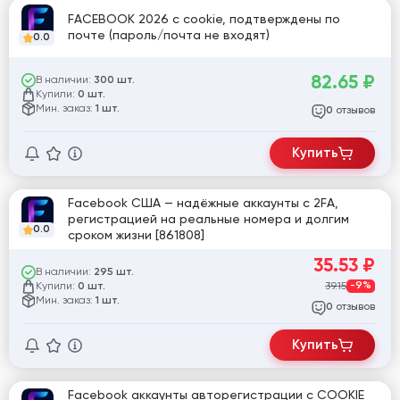
FACEBOOK 2026 с cookie, подтверждены по
почте (пароль/почта не входят)
0.0
82.65
₽
В наличии:
300 шт.
Купили:
0 шт.
Мин. заказ:
1 шт.
отзывов
0
Купить
Facebook США — надёжные аккаунты с 2FA,
регистрацией на реальные номера и долгим
0.0
сроком жизни [861808]
35.53
₽
В наличии:
295 шт.
Купили:
39.15
-9%
0 шт.
Мин. заказ:
1 шт.
отзывов
0
Купить
Facebook аккаунты авторегистрации с COOKIE