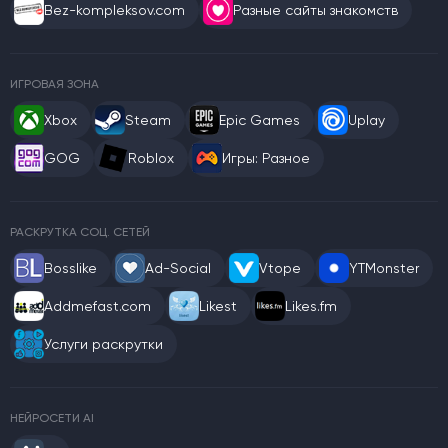
Bez-kompleksov.com
Разные сайты знакомств
ИГРОВАЯ ЗОНА
Xbox
Steam
Epic Games
Uplay
GOG
Roblox
Игры: Разное
РАСКРУТКА СОЦ. СЕТЕЙ
Bosslike
Ad-Social
Vtope
YTMonster
Addmefast.com
Likest
Likes.fm
Услуги раскрутки
НЕЙРОСЕТИ AI