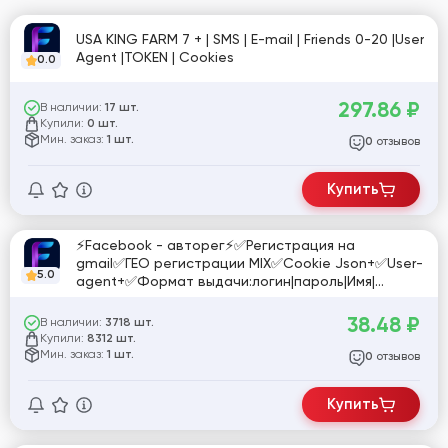
USA KING FARM 7 + | SMS | E-mail | Friends 0-20 |User
Agent |TOKEN | Cookies
0.0
297.86
₽
В наличии:
17 шт.
Купили:
0 шт.
Мин. заказ:
1 шт.
отзывов
0
Купить
⚡️Facebook - авторег⚡️✅Регистрация на
gmail✅ГЕО регистрации MIX✅Cookie Json+✅User-
5.0
agent+✅Формат выдачи:логин|пароль|Имя|
Фамилия|url акка|Cookie|User-agent. Доступа к
почте нет
38.48
₽
В наличии:
3718 шт.
Купили:
8312 шт.
Мин. заказ:
1 шт.
отзывов
0
Купить