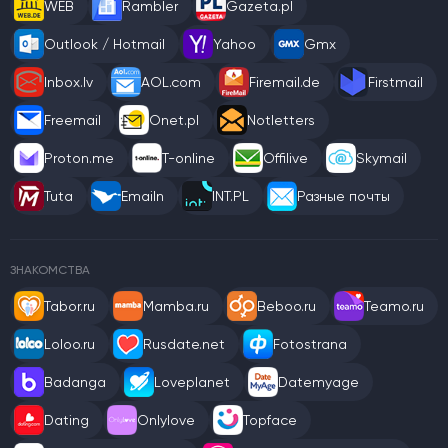
WEB
Rambler
Gazeta.pl
Outlook / Hotmail
Yahoo
Gmx
Inbox.lv
AOL.com
Firemail.de
Firstmail
Freemail
Onet.pl
Notletters
Proton.me
T-online
Offilive
Skymail
Tuta
Emailn
INT.PL
Разные почты
ЗНАКОМСТВА
Tabor.ru
Mamba.ru
Beboo.ru
Teamo.ru
Loloo.ru
Rusdate.net
Fotostrana
Badanga
Loveplanet
Datemyage
Dating
Onlylove
Topface