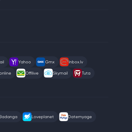
il
Yahoo
Gmx
Inbox.lv
online
Offilive
Skymail
Tuta
Badanga
Loveplanet
Datemyage