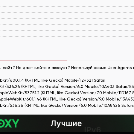
а
ь сайт? Не даёт войти в аккаунт? Используй живые User Agents 
bKit/600.1.4 (KHTML, like Gecko) Mobile/12H321 Safari
Kit/536.26 (KHTML, like Gecko) Version/6.0 Mobile/10A403 Safari/8
AppleWebKit/537.51.2 (KHTML, like Gecko) Version/7.0 Mobile/11D167 
AppleWebKit/601.1.46 (KHTML, like Gecko) Version/9.0 Mobile/13A432
ebKit/536.26 (KHTML, like Gecko) Version/6.0 Mobile/10A8426 Safar