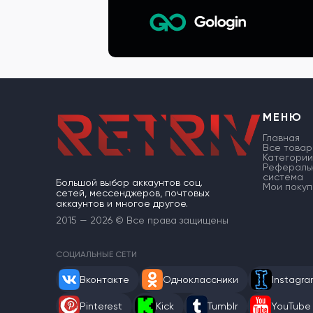
МЕНЮ
Главная
Все товар
Категории
Рефераль
система
Большой выбор аккаунтов соц.
Мои покуп
сетей, мессенджеров, почтовых
аккаунтов и многое другое.
2015 — 2026 © Все права защищены
СОЦИАЛЬНЫЕ СЕТИ
Вконтакте
Одноклассники
Instagr
Pinterest
Kick
Tumblr
YouTube