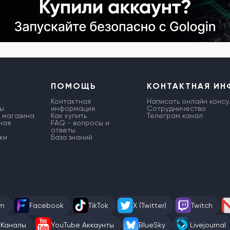
ПОМОЩЬ
КОНТАКТНАЯ И
Контактная
Написать онлайн консу
ы
информация
Сотрудничество
 магазина
Как купить
Телеграм канал
ная
FAQ - вопросы и
ответы
ки
База знаний
am
Facebook
TikTok
X (Twitter)
Twitch
 Каналы
YouTube Аккаунты
BlueSky
Livejournal