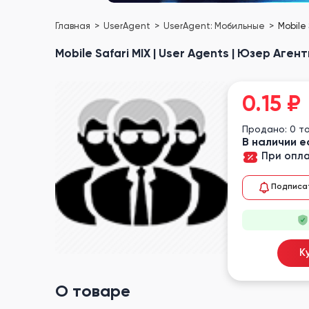
Главная
UserAgent
UserAgent: Мобильные
Mobile
Mobile Safari MIX | User Agents | Юзер Аг
0.15
₽
Продано: 0 т
В наличии е
При опла
Подписа
К
О товаре