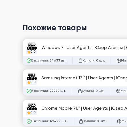
Похожие товары
0.0
В наличии:
Купили:
Мин
34633 шт.
0 шт.
0.0
В наличии:
Купили:
Мин
22272 шт.
0 шт.
Chrome Mobile 71.* | User Agents | Юзе
0.0
В наличии:
Купили:
Мин
49497 шт.
0 шт.