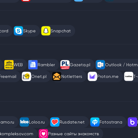
cord
Skype
Snapchat
WEB
Rambler
Gazeta.pl
Outlook / Hotma
Freemail
Onet.pl
Notletters
Proton.me
T-
eamo.ru
Loloo.ru
Rusdate.net
Fotostrana
kompleksov.com
Разные сайты знакомств