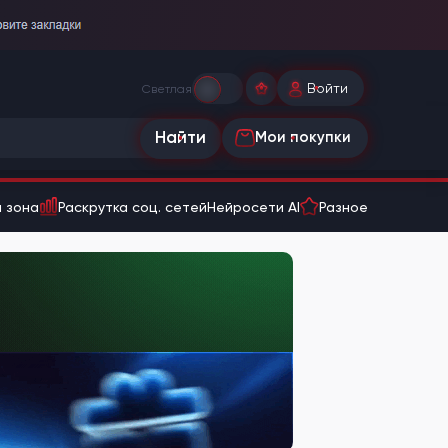
Войти
Светлая
Найти
Мои покупки
 зона
Раскрутка соц. сетей
Нейросети AI
Разное