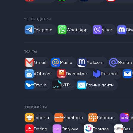
МЕССЕНДЖЕРЫ
Telegram
WhatsApp
Viber
Dis
ПОЧТЫ
Gmail
Mail.ru
Mail.com
Mail.tm
AOL.com
Firemail.de
Firstmail
Emailn
INT.PL
Разные почты
ЗНАКОМСТВА
Tabor.ru
Mamba.ru
Beboo.ru
T
Dating
Onlylove
Topface
Bez-