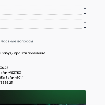
—
—
—
—
—
—
Частные вопросы
и забудь про эти проблемы!
536.25
Safari/9537.53
5c Safari/601.1
i/8536.25