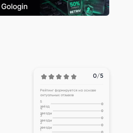
0/5
Рейтинг формируется на основе
актуальных отзывов
5
0
звёзд
4
0
звезды
3
0
звезды
2
0
звезды
1
0