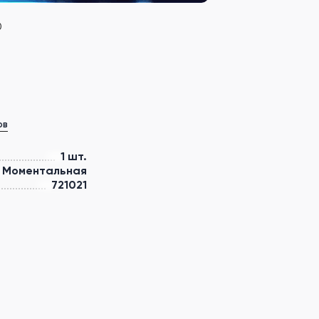
0
ов
1 шт.
Моментальная
721021