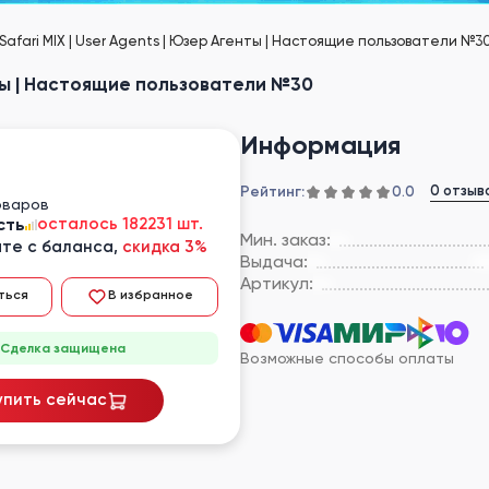
 Safari MIX | User Agents | Юзер Агенты | Настоящие пользователи №3
енты | Настоящие пользователи №30
Информация
Рейтинг:
0 отзыв
0.0
оваров
сть
осталось 182231 шт.
Мин. заказ:
те с баланса,
скидка 3%
Выдача:
Артикул:
ться
В избранное
Сделка защищена
Возможные способы оплаты
упить сейчас