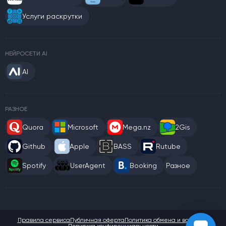
Услуги раскрутки
НЕЙРОСЕТИ AI
AI
РАЗНОЕ
Quora
Microsoft
Mega.nz
2Gis
Github
Apple
BASS
Rutube
Spotify
UserAgent
Booking
Разное
Правила сервиса
Публичная оферта
Политика обмена и возврата