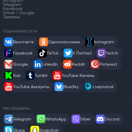
Instagram
Telegram
Facebook
Gmail / Google
Термины
СОЦИАЛЬНЫЕ СЕТИ
Вконтакте
Одноклассники
Instagram
Facebook
TikTok
X (Twitter)
Twitch
Google
LinkedIn
Reddit
Pinterest
Kick
Tumblr
YouTube Каналы
YouTube Аккаунты
BlueSky
Livejournal
МЕССЕНДЖЕРЫ
Telegram
WhatsApp
Viber
Discord
Skype
Snapchat