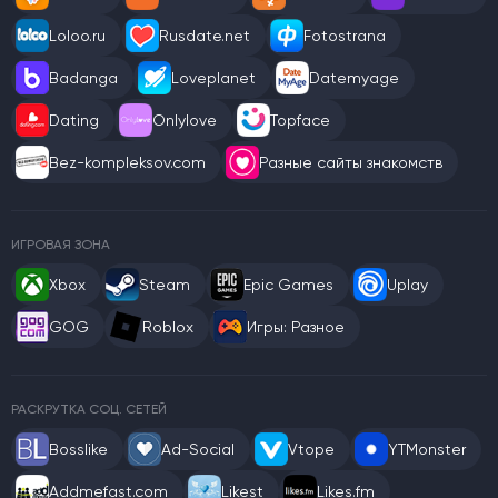
Loloo.ru
Rusdate.net
Fotostrana
Badanga
Loveplanet
Datemyage
Dating
Onlylove
Topface
Bez-kompleksov.com
Разные сайты знакомств
ИГРОВАЯ ЗОНА
Xbox
Steam
Epic Games
Uplay
GOG
Roblox
Игры: Разное
РАСКРУТКА СОЦ. СЕТЕЙ
Bosslike
Ad-Social
Vtope
YTMonster
Addmefast.com
Likest
Likes.fm