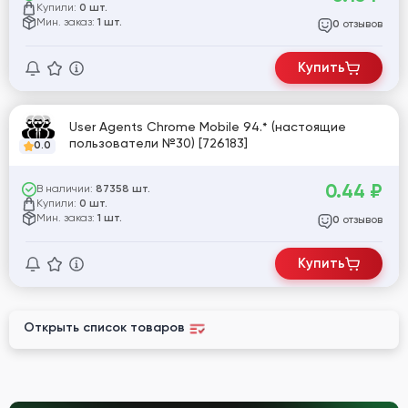
Купили:
0 шт.
Мин. заказ:
1 шт.
отзывов
0
Купить
User Agents Chrome Mobile 94.* (настоящие
пользователи №30) [726183]
0.0
0.44
₽
В наличии:
87358 шт.
Купили:
0 шт.
Мин. заказ:
1 шт.
отзывов
0
Купить
Открыть список товаров