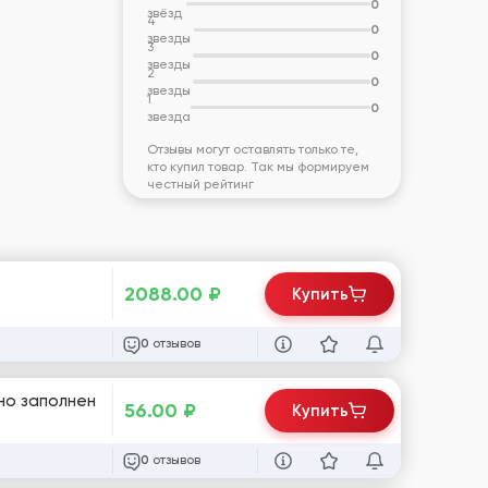
0
звёзд
4
0
звезды
3
0
звезды
2
0
звезды
1
0
звезда
Отзывы могут оставлять только те,
кто купил товар. Так мы формируем
честный рейтинг
2088.00
₽
Купить
отзывов
0
чно заполнен
56.00
₽
Купить
отзывов
0