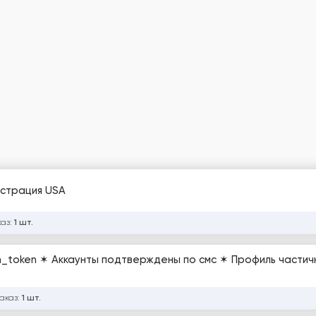
гистрация USA
каз:
1 шт.
uth_token ✶ Аккаунты подтверждены по смс ✶ Профиль части
заказ:
1 шт.