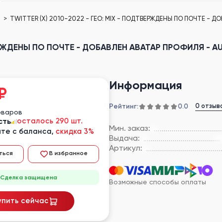
е
TWITTER (X) 2010-2022 - ГЕО: MIX - ПОДТВЕРЖДЕНЫ ПО ПОЧТЕ - Д
ВЕРЖДЕНЫ ПО ПОЧТЕ - ДОБАВЛЕН АВАТАР ПРОФИЛЯ - AU
Информация
₽
Рейтинг:
0 отзыв
0.0
оваров
сть
осталось 290 шт.
Мин. заказ:
те с баланса,
скидка 3%
Выдача:
Артикул:
ться
В избранное
Сделка защищена
Возможные способы оплаты
упить сейчас