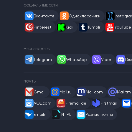
СОЦИАЛЬНЫЕ СЕТИ
Вконтакте
Одноклассники
Instagr
Pinterest
Kick
Tumblr
YouTube
МЕССЕНДЖЕРЫ
Telegram
WhatsApp
Viber
Dis
ПОЧТЫ
Gmail
Mail.ru
Mail.com
Mail.tm
AOL.com
Firemail.de
Firstmail
Emailn
INT.PL
Разные почты