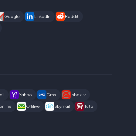
Google
LinkedIn
Reddit
il
Yahoo
Gmx
Inbox.lv
online
Offilive
Skymail
Tuta