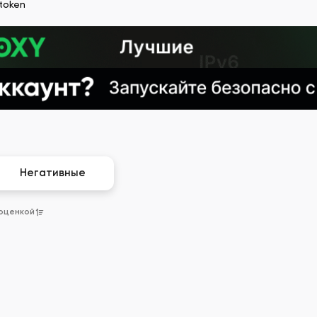
htoken
Негативные
 оценкой