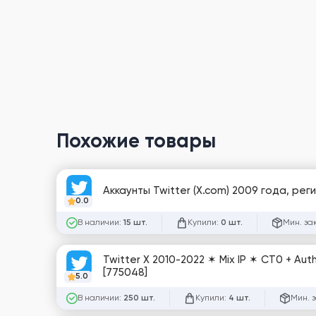
Похожие товары
Аккаунты Twitter (X.com) 2009 года, ре
0.0
В наличии:
Купили:
Мин. за
15 шт.
0 шт.
Twitter X 2010-2022 ✶ Mix IP ✶ CT0 + A
[775048]
5.0
В наличии:
Купили:
Мин. 
250 шт.
4 шт.