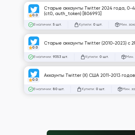
Старые аккаунты Twitter 2024 года, 0-
(ct0, auth_token) [806993]
0.0
В наличии:
Купили:
Мин. зак
5 шт.
0 шт.
Старые аккаунты Twitter (2010-2023) с 2FA
0.0
В наличии:
Купили:
Мин.
9353 шт.
0 шт.
Аккаунты Twitter (X) США 2011-2013 годо
0.0
В наличии:
Купили:
Мин. з
80 шт.
0 шт.