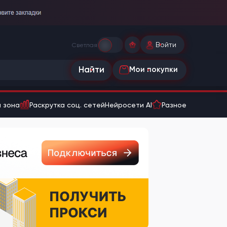
Войти
Светлая
Найти
Мои покупки
 зона
Раскрутка соц. сетей
Нейросети AI
Разное