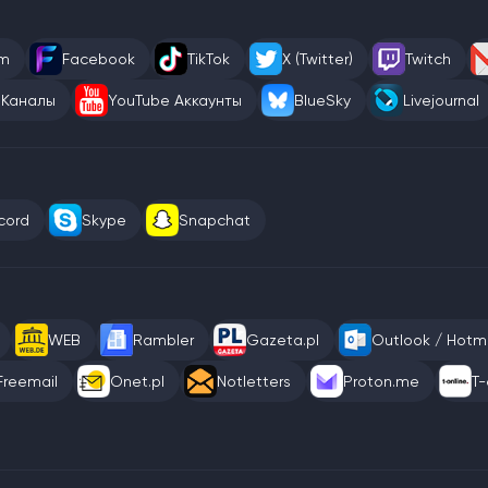
am
Facebook
TikTok
X (Twitter)
Twitch
 Каналы
YouTube Аккаунты
BlueSky
Livejournal
cord
Skype
Snapchat
WEB
Rambler
Gazeta.pl
Outlook / Hotma
Freemail
Onet.pl
Notletters
Proton.me
T-