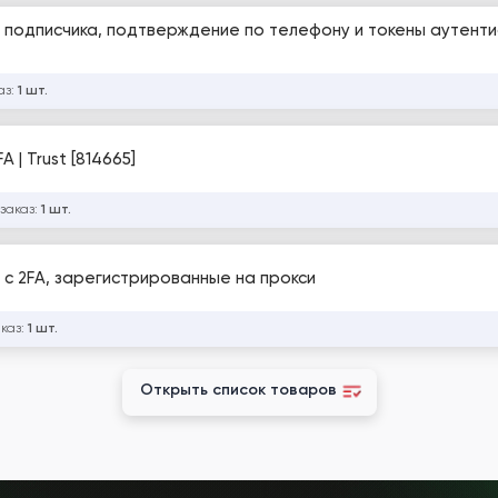
4 подписчика, подтверждение по телефону и токены аутент
аз:
1 шт.
 | Trust [814665]
 заказ:
1 шт.
в с 2FA, зарегистрированные на прокси
аказ:
1 шт.
Открыть список товаров