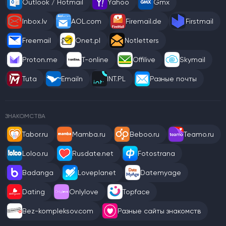
Outlook / Hotmail
Yahoo
Gmx
Inbox.lv
AOL.com
Firemail.de
Firstmail
Freemail
Onet.pl
Notletters
Proton.me
T-online
Offilive
Skymail
Tuta
Emailn
INT.PL
Разные почты
ЗНАКОМСТВА
Tabor.ru
Mamba.ru
Beboo.ru
Teamo.ru
Loloo.ru
Rusdate.net
Fotostrana
Badanga
Loveplanet
Datemyage
Dating
Onlylove
Topface
Bez-kompleksov.com
Разные сайты знакомств