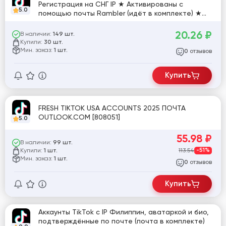
Регистрация на СНГ IP ★ Активированы с
5.0
помощью почты Rambler (идёт в комплекте) ★
Пол: MIX
20.26
₽
В наличии:
149 шт.
Купили:
30 шт.
Мин. заказ:
1 шт.
отзывов
0
Купить
FRESH TIKTOK USA ACCOUNTS 2025 ПОЧТА
OUTLOOK.COM [808051]
5.0
55.98
₽
В наличии:
99 шт.
Купили:
113.54
-51%
1 шт.
Мин. заказ:
1 шт.
отзывов
0
Купить
Аккаунты TikTok с IP Филиппин, аватаркой и био,
подтверждённые по почте (почта в комплекте)