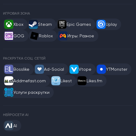
ИГРОВАЯ ЗОНА
Xbox
Steam
Epic Games
Uplay
GOG
Roblox
Игры: Разное
РАСКРУТКА СОЦ. СЕТЕЙ
Bosslike
Ad-Social
Vtope
YTMonster
Addmefast.com
Likest
Likes.fm
Услуги раскрутки
НЕЙРОСЕТИ AI
AI