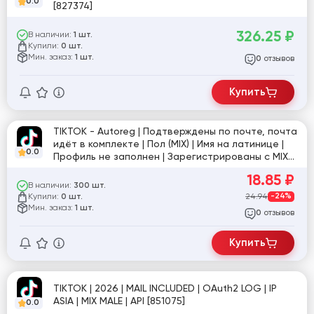
0.0
[827374]
326.25
₽
В наличии:
1 шт.
Купили:
0 шт.
Мин. заказ:
1 шт.
отзывов
0
Купить
TIKTOK - Autoreg | Подтверждены по почте, почта
идёт в комплекте | Пол (MIX) | Имя на латинице |
0.0
Профиль не заполнен | Зарегистрированы с MIX
IP | Формат: login:pass:mail:pass ✅ [832537]
18.85
₽
В наличии:
300 шт.
Купили:
24.94
-24%
0 шт.
Мин. заказ:
1 шт.
отзывов
0
Купить
TIKTOK | 2026 | MAIL INCLUDED | OAuth2 LOG | IP
ASIA | MIX MALE | API [851075]
0.0