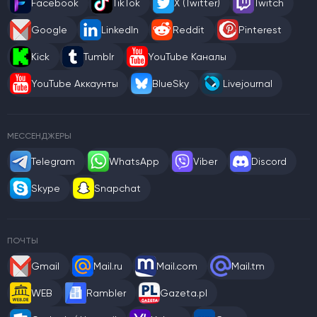
Facebook
TikTok
X (Twitter)
Twitch
Google
LinkedIn
Reddit
Pinterest
Kick
Tumblr
YouTube Каналы
YouTube Аккаунты
BlueSky
Livejournal
МЕССЕНДЖЕРЫ
Telegram
WhatsApp
Viber
Discord
Skype
Snapchat
ПОЧТЫ
Gmail
Mail.ru
Mail.com
Mail.tm
WEB
Rambler
Gazeta.pl