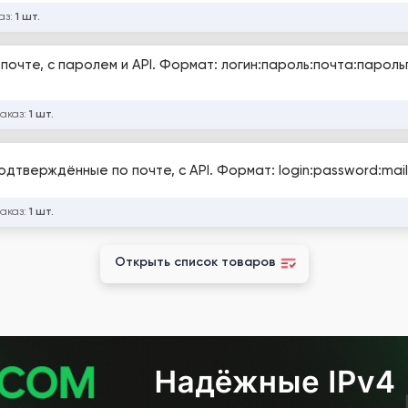
аз:
1 шт.
 почте, с паролем и API. Формат: логин:пароль:почта:пароль
заказ:
1 шт.
 подтверждённые по почте, с API. Формат: login:password:mail
заказ:
1 шт.
Открыть список товаров