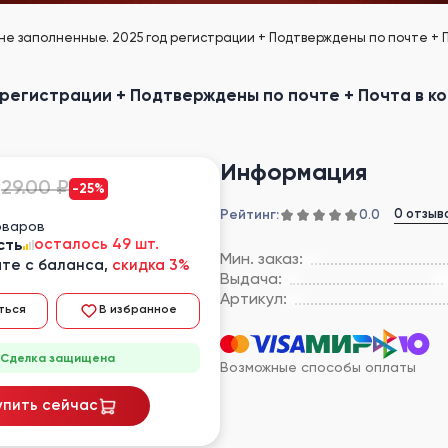
 не заполненные. 2025 год регистрации + Подтверждены по почте + По
 регистрации + Подтверждены по почте + Почта в ко
Информация
₽
29.00 ₽
-25%
Рейтинг:
0 отзыв
0.0
оваров
сть
осталось 49 шт.
Мин. заказ:
те с баланса,
скидка 3%
Выдача:
Артикул:
ться
В избранное
Сделка защищена
Возможные способы оплаты
упить сейчас