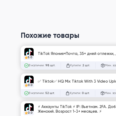
Похожие товары
TikTok Япония+Почта, 35+ дней отлежк
5.0
В наличии:
Купили:
Мин. за
98 шт.
2 шт.
✅ Tiktok✅ HQ Mix Tiktok Wit
0.0
В наличии:
Купили:
Мин. за
52 шт.
0 шт.
⚡️ Аккаунты TikTok ⚡️ IP: Вьетнам. 2FA.
Женский. Возраст 1-3+ месяцев. ⚡️
0.0