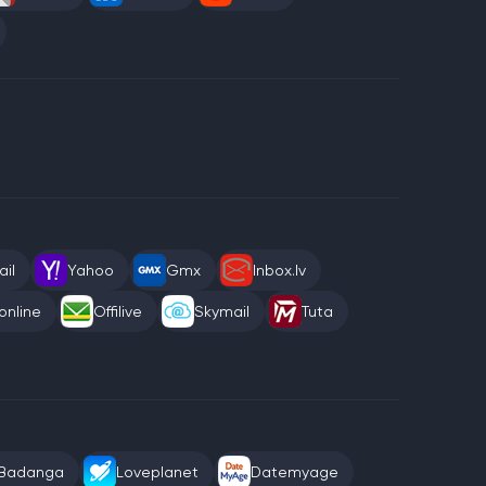
il
Yahoo
Gmx
Inbox.lv
online
Offilive
Skymail
Tuta
Badanga
Loveplanet
Datemyage