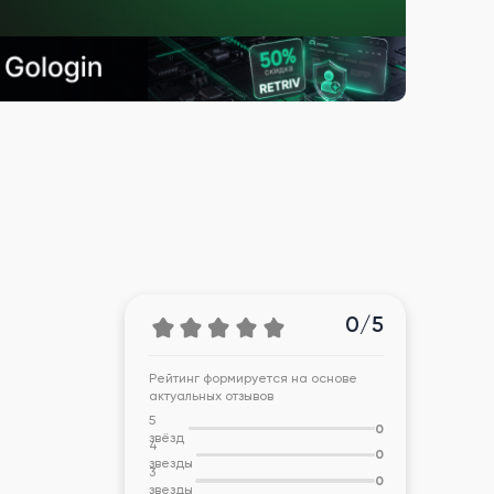
0/5
Рейтинг формируется на основе
актуальных отзывов
5
0
звёзд
4
0
звезды
3
0
звезды