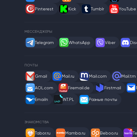
Pinterest
Kick
Tumblr
YouTube
МЕССЕНДЖЕРЫ
Telegram
WhatsApp
Viber
Dis
ПОЧТЫ
Gmail
Mail.ru
Mail.com
Mail.tm
AOL.com
Firemail.de
Firstmail
Emailn
INT.PL
Разные почты
ЗНАКОМСТВА
Tabor.ru
Mamba.ru
Beboo.ru
T