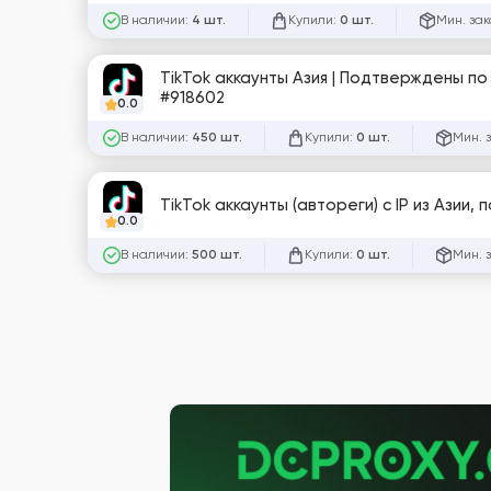
В наличии:
Купили:
Мин. зак
4 шт.
0 шт.
TikTok аккаунты Азия | Подтверждены по
#918602
0.0
В наличии:
Купили:
Мин. 
450 шт.
0 шт.
TikTok аккаунты (автореги) с IP из Азии,
0.0
В наличии:
Купили:
Мин. 
500 шт.
0 шт.