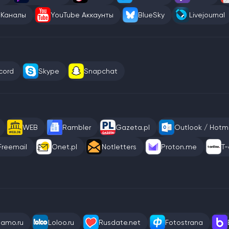
 Каналы
YouTube Аккаунты
BlueSky
Livejournal
cord
Skype
Snapchat
WEB
Rambler
Gazeta.pl
Outlook / Hotma
Freemail
Onet.pl
Notletters
Proton.me
T-
eamo.ru
Loloo.ru
Rusdate.net
Fotostrana