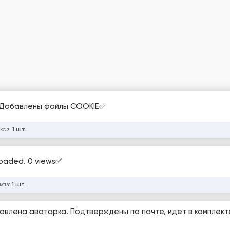
и, Добавлены файлы COOKIE✅
каз:
1 шт.
h 3 Video Uploaded. 0 views✅
каз:
1 шт.
 Добавлена аватарка. Подтверждены по почте, идет в комплекте