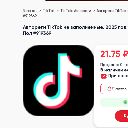
Главная
TikTok
TikTok: Автореги
Автореги TikTok
#919369
Автореги TikTok не заполненные. 2025 год
Пол #919369
21.75
Продано: 0 т
В наличии е
При опла
Подписа
К