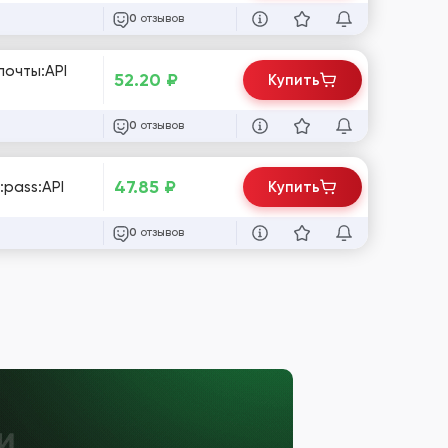
отзывов
0
почты:API
52.20
₽
Купить
отзывов
0
47.85
₽
:pass:API
Купить
отзывов
0