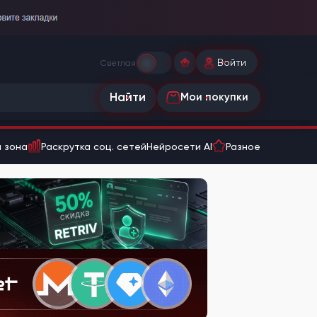
Войти
Светлая
Найти
Мои покупки
 зона
Раскрутка соц. сетей
Нейросети AI
Разное