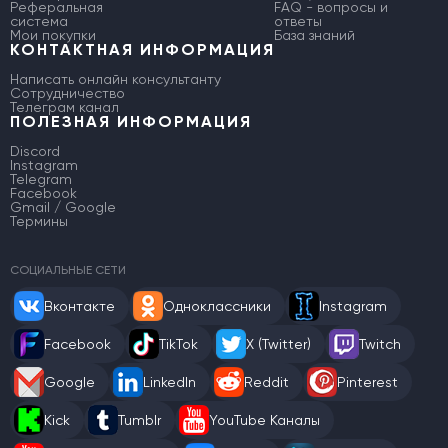
Реферальная
FAQ - вопросы и
система
ответы
Мои покупки
База знаний
КОНТАКТНАЯ ИНФОРМАЦИЯ
Написать онлайн консультанту
Сотрудничество
Телеграм канал
ПОЛЕЗНАЯ ИНФОРМАЦИЯ
Discord
Instagram
Telegram
Facebook
Gmail / Google
Термины
СОЦИАЛЬНЫЕ СЕТИ
Вконтакте
Одноклассники
Instagram
Facebook
TikTok
X (Twitter)
Twitch
Google
LinkedIn
Reddit
Pinterest
Kick
Tumblr
YouTube Каналы