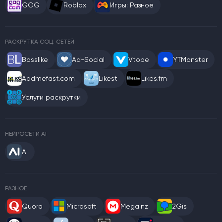
GOG
Roblox
Игры: Разное
РАСКРУТКА СОЦ. СЕТЕЙ
Bosslike
Ad-Social
Vtope
YTMonster
Addmefast.com
Likest
Likes.fm
Услуги раскрутки
НЕЙРОСЕТИ AI
AI
РАЗНОЕ
Quora
Microsoft
Mega.nz
2Gis