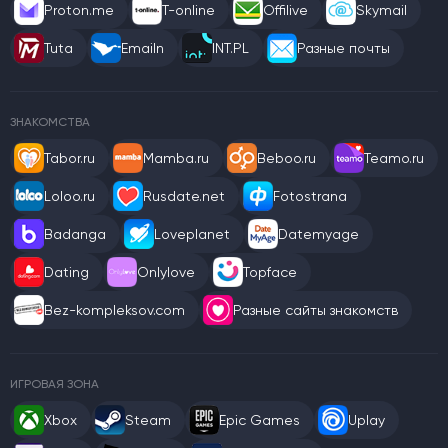
Proton.me
T-online
Offilive
Skymail
Tuta
Emailn
INT.PL
Разные почты
ЗНАКОМСТВА
Tabor.ru
Mamba.ru
Beboo.ru
Teamo.ru
Loloo.ru
Rusdate.net
Fotostrana
Badanga
Loveplanet
Datemyage
Dating
Onlylove
Topface
Bez-kompleksov.com
Разные сайты знакомств
ИГРОВАЯ ЗОНА
Xbox
Steam
Epic Games
Uplay