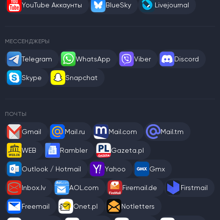
YouTube Аккаунты
BlueSky
Livejournal
МЕССЕНДЖЕРЫ
Telegram
WhatsApp
Viber
Discord
Skype
Snapchat
ПОЧТЫ
Gmail
Mail.ru
Mail.com
Mail.tm
WEB
Rambler
Gazeta.pl
Outlook / Hotmail
Yahoo
Gmx
Inbox.lv
AOL.com
Firemail.de
Firstmail
Freemail
Onet.pl
Notletters