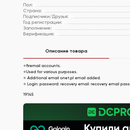
Пол:
Страна:
Подписчики/Друзья:
Год регистрации:
Заполнение:
Верификация:
Описание товара
⭐firemail accounts.
⭐Used for various purposes.
⭐ Additional email onet.pl email added.
⭐ Login: password: recovery email: recovery email pas
19145