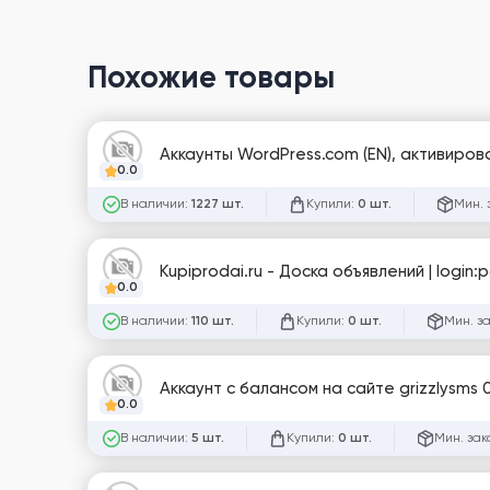
Похожие товары
Аккаунты WordPress.com (EN), активиров
0.0
В наличии:
Купили:
Мин. 
1227 шт.
0 шт.
Kupiprodai.ru - Доска объявлений | login
0.0
В наличии:
Купили:
Мин. з
110 шт.
0 шт.
Аккаунт с балансом на сайте grizzlysms 0
0.0
В наличии:
Купили:
Мин. зак
5 шт.
0 шт.