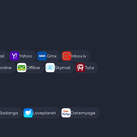
il
Yahoo
Gmx
Inbox.lv
online
Offilive
Skymail
Tuta
Badanga
Loveplanet
Datemyage