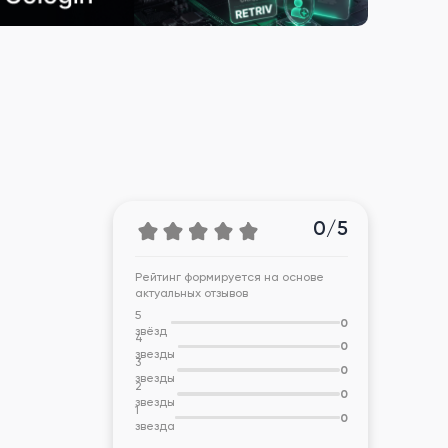
0/5
Рейтинг формируется на основе
актуальных отзывов
5
0
звёзд
4
0
звезды
3
0
звезды
2
0
звезды
1
0
звезда