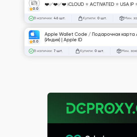
❤️✅❤️✅❤️ iCLOUD ⭐ ACTIVATED ⭐ USA IP
0.0
В наличии:
Купили:
Мин. з
46 шт.
0 шт.
Apple Wallet Code / Подарочная карта Ap
(Индия) | Apple ID
0.0
В наличии:
Купили:
Мин. зак
7 шт.
0 шт.