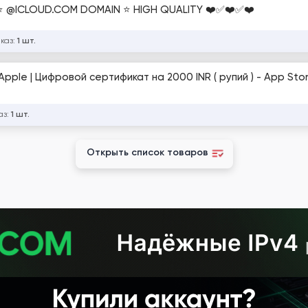
 ⭐ @ICLOUD.COM DOMAIN ⭐ HIGH QUALITY ❤️✅❤️✅❤️
аказ:
1 шт.
ple | Цифровой сертификат на 2000 INR ( рупий ) - App Stor
аз:
1 шт.
Открыть список товаров