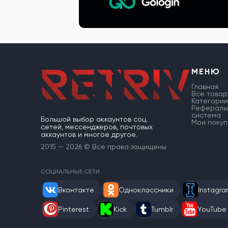
МЕНЮ
Главная
Все товар
Категории
Рефераль
система
Большой выбор аккаунтов соц.
Мои покуп
сетей, мессенджеров, почтовых
аккаунтов и многое другое.
2015 — 2026 © Все права защищены
СОЦИАЛЬНЫЕ СЕТИ
Вконтакте
Одноклассники
Instagr
Pinterest
Kick
Tumblr
YouTube