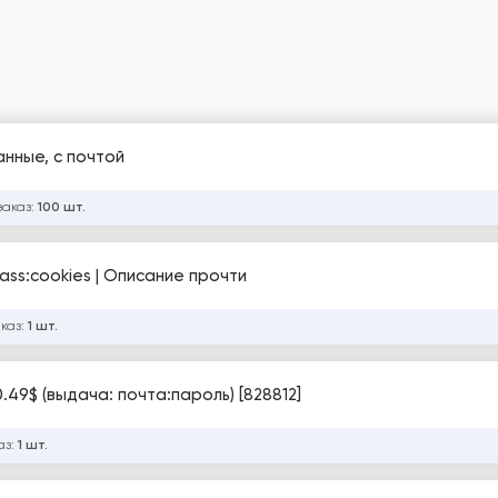
анные, с почтой
заказ:
100 шт.
:pass:cookies | Описание прочти
аказ:
1 шт.
.49$ (выдача: почта:пароль) [828812]
аз:
1 шт.