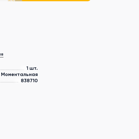
ов
1 шт.
Моментальная
838710