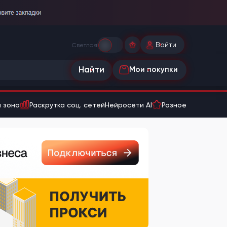
Войти
Светлая
Найти
Мои покупки
 зона
Раскрутка соц. сетей
Нейросети AI
Разное