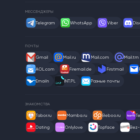
МЕССЕНДЖЕРЫ
Telegram
WhatsApp
Viber
Dis
ПОЧТЫ
Gmail
Mail.ru
Mail.com
Mail.tm
AOL.com
Firemail.de
Firstmail
Emailn
INT.PL
Разные почты
ЗНАКОМСТВА
Tabor.ru
Mamba.ru
Beboo.ru
T
Dating
Onlylove
Topface
Bez-