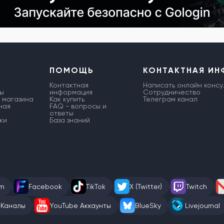
ПОМОЩЬ
КОНТАКТНАЯ И
Контактная
Написать онлайн консу
ы
информация
Сотрудничество
 магазина
Как купить
Телеграм канал
ная
FAQ - вопросы и
ответы
ки
База знаний
am
Facebook
TikTok
X (Twitter)
Twitch
 Каналы
YouTube Аккаунты
BlueSky
Livejournal