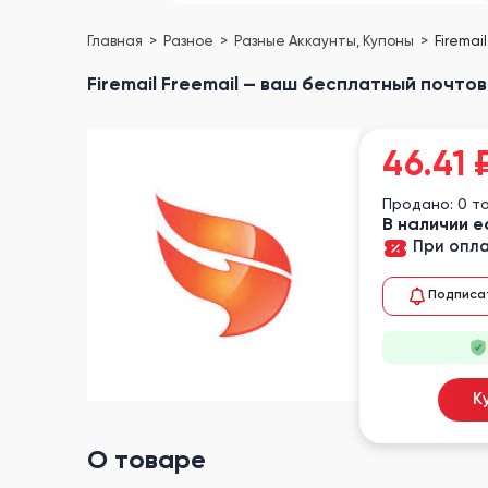
Главная
Разное
Разные Аккаунты, Купоны
Firemai
Firemail Freemail — ваш бесплатный почто
46.41
Продано: 0 т
В наличии е
При опла
Подписа
К
О товаре