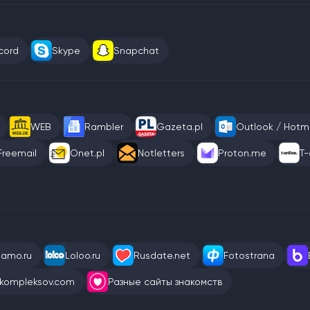
cord
Skype
Snapchat
WEB
Rambler
Gazeta.pl
Outlook / Hotma
Freemail
Onet.pl
Notletters
Proton.me
T-
eamo.ru
Loloo.ru
Rusdate.net
Fotostrana
kompleksov.com
Разные сайты знакомств