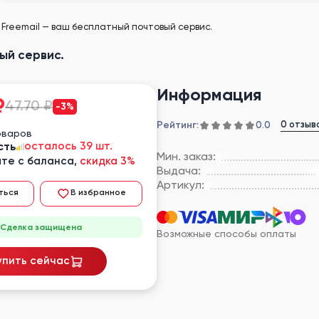
l Freemail — ваш бесплатный почтовый сервис.
вый сервис.
Информация
₽
47.70 ₽
-3%
Рейтинг:
0 отзыв
0.0
оваров
сть
осталось 39 шт.
Мин. заказ:
те с баланса,
скидка 3%
Выдача:
Артикул:
ться
В избранное
Сделка защищена
Возможные способы оплаты
упить сейчас