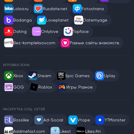
Loloo.ru
Rusdate.net
Fotostrana
Badanga
Loveplanet
Datemyage
Dating
Onlylove
Topface
Bez-kompleksov.com
Разные сайты знакомств
ИГРОВАЯ ЗОНА
Xbox
Steam
Epic Games
Uplay
GOG
Roblox
Игры: Разное
РАСКРУТКА СОЦ. СЕТЕЙ
Bosslike
Ad-Social
Vtope
YTMonster
Addmefast.com
Likest
Likes.fm