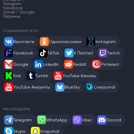
Telegram
Facebook
Gmail / Google
Термины
СОЦИАЛЬНЫЕ СЕТИ
Вконтакте
Одноклассники
Instagram
Facebook
TikTok
X (Twitter)
Twitch
Google
LinkedIn
Reddit
Pinterest
Kick
Tumblr
YouTube Каналы
YouTube Аккаунты
BlueSky
Livejournal
МЕССЕНДЖЕРЫ
Telegram
WhatsApp
Viber
Discord
Skype
Snapchat