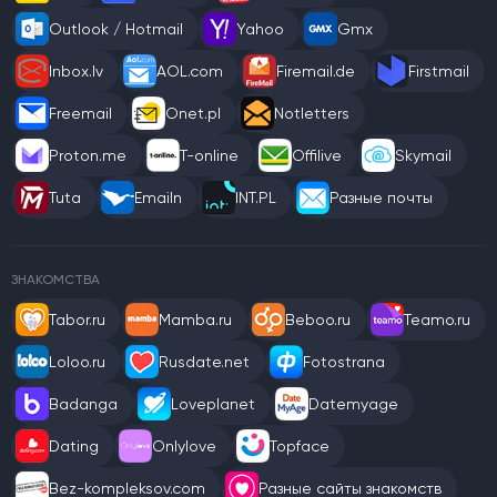
Outlook / Hotmail
Yahoo
Gmx
Inbox.lv
AOL.com
Firemail.de
Firstmail
Freemail
Onet.pl
Notletters
Proton.me
T-online
Offilive
Skymail
Tuta
Emailn
INT.PL
Разные почты
ЗНАКОМСТВА
Tabor.ru
Mamba.ru
Beboo.ru
Teamo.ru
Loloo.ru
Rusdate.net
Fotostrana
Badanga
Loveplanet
Datemyage
Dating
Onlylove
Topface
Bez-kompleksov.com
Разные сайты знакомств