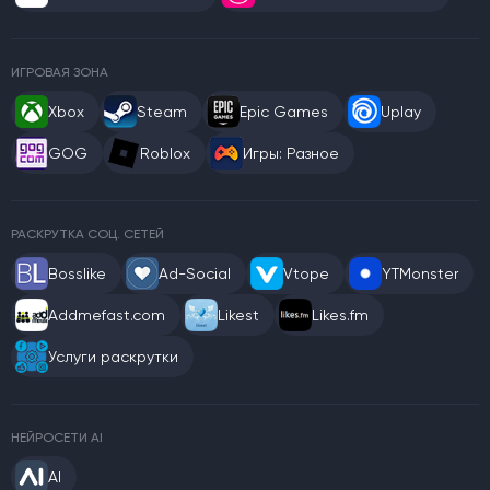
ИГРОВАЯ ЗОНА
Xbox
Steam
Epic Games
Uplay
GOG
Roblox
Игры: Разное
РАСКРУТКА СОЦ. СЕТЕЙ
Bosslike
Ad-Social
Vtope
YTMonster
Addmefast.com
Likest
Likes.fm
Услуги раскрутки
НЕЙРОСЕТИ AI
AI