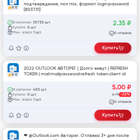
подтверждения, пол mix, формат login:password
0.0
[803731]
2.35
₽
В наличии:
35735 шт.
Купили:
0 шт.
Мин. заказ:
1 шт.
отзывов
0
Купить
2022 OUTLOOK АВТОРЕГ. | Долго живут | REFRESH
TOKEN | mail:mailpassword:refresh token:client id
0.0
5.00
₽
В наличии:
450 шт.
Купили:
6.75
-26%
0 шт.
Мин. заказ:
1 шт.
отзывов
0
Купить
❤ @Outlook.com Авторег. Отлёжка 3+ дня после