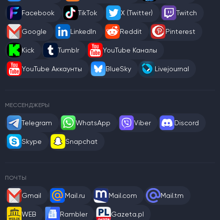
Facebook
TikTok
X (Twitter)
Twitch
Google
LinkedIn
Reddit
Pinterest
Kick
Tumblr
YouTube Каналы
YouTube Аккаунты
BlueSky
Livejournal
МЕССЕНДЖЕРЫ
Telegram
WhatsApp
Viber
Discord
Skype
Snapchat
ПОЧТЫ
Gmail
Mail.ru
Mail.com
Mail.tm
WEB
Rambler
Gazeta.pl