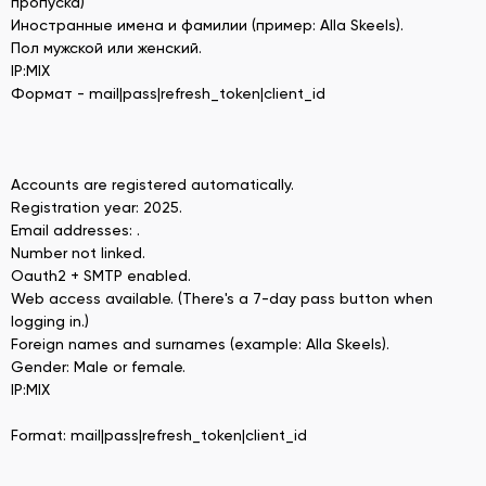
пропуска)
Иностранные имена и фамилии (пример: Alla Skeels).
Пол мужской или женский.
IP:MIX
Формат - mail|pass|refresh_token|client_id
Accounts are registered automatically.
Registration year: 2025.
Email addresses: .
Number not linked.
Oauth2 + SMTP enabled.
Web access available. (There's a 7-day pass button when
logging in.)
Foreign names and surnames (example: Alla Skeels).
Gender: Male or female.
IP:MIX
Format: mail|pass|refresh_token|client_id