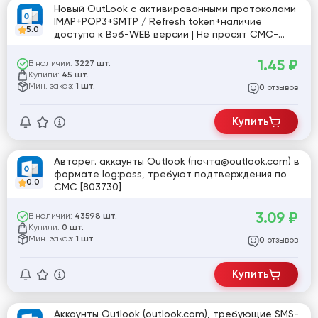
Новый OutLook c активированными протоколами
IMAP+POP3+SMTP / Refresh token+наличие
5.0
доступа к Вэб-WEB версии | Не просят СМС-
подтверждение |Зарегистрированы в Европе (EU)
| В комплекте с аккаунтами идёт резервная
1.45
₽
В наличии:
3227 шт.
почта | Микс пол профили #919339
Купили:
45 шт.
Мин. заказ:
1 шт.
отзывов
0
Купить
Авторег. аккаунты Outlook (почта@outlook.com) в
формате log:pass, требуют подтверждения по
0.0
СМС [803730]
3.09
₽
В наличии:
43598 шт.
Купили:
0 шт.
Мин. заказ:
1 шт.
отзывов
0
Купить
Аккаунты Outlook (outlook.com), требующие SMS-