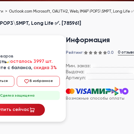
еги
Outlook.com Microsoft, OAUTH2, Web, IMAP\POP3\SMPT, Long Life ✅.
OP3\SMPT, Long Life ✅. [785961]
Информация
Рейтинг:
0 отзыв
0.0
оваров
сть
осталось 3997 шт.
Мин. заказ:
те с баланса,
скидка 3%
Выдача:
Артикул:
ться
В избранное
Сделка защищена
Возможные способы оплаты
упить сейчас