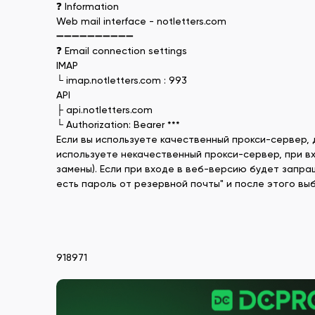
❓ Information
Web mail interface - notletters.com
➖➖➖➖➖➖➖➖➖➖
❓ Email connection settings
IMAP
└ imap.notletters.com : 993
API
├ api.notletters.com
└ Authorization: Bearer ***
Если вы используете качественный прокси-сервер, 
используете некачественный прокси-сервер, при в
замены). Если при входе в веб-версию будет запраш
есть пароль от резервной почты" и после этого вы
918971