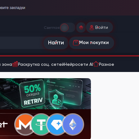
Войти
Светлая
Найти
Мои покупки
 зона
Раскрутка соц. сетей
Нейросети AI
Разное