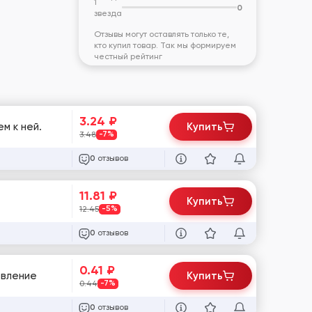
1
0
звезда
Отзывы могут оставлять только те,
кто купил товар. Так мы формируем
честный рейтинг
3.24
₽
м к ней.
Купить
3.48
-7%
отзывов
0
11.81
₽
Купить
12.45
-5%
отзывов
0
0.41
₽
овление
Купить
0.44
-7%
отзывов
0