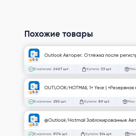
Похожие товары
Outlook Авторег. Отлёжка после регистр
5.0
В наличии:
Купили:
Мин
2407 шт.
33 шт.
OUTLOOK/HOTMAIL 1+ Year 
5.0
В наличии:
Купили:
Мин.
250 шт.
89 шт.
@Outlook/Hotmail Заблокированные Авт
5.0
В наличии:
Купили:
Мин
9174 шт.
514 шт.