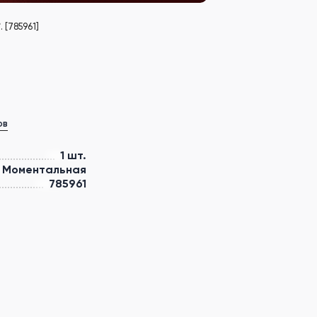
 [785961]
ов
1 шт.
Моментальная
785961