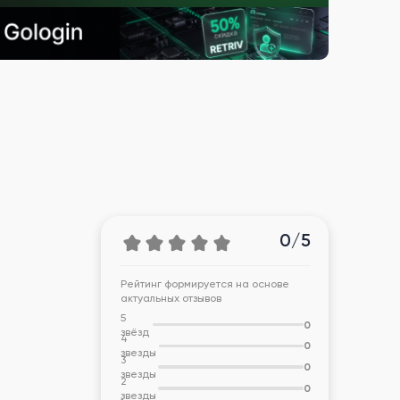
0/5
Рейтинг формируется на основе
актуальных отзывов
5
0
звёзд
4
0
звезды
3
0
звезды
2
0
звезды