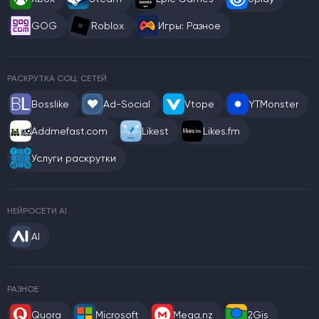
GOG
Roblox
Игры: Разное
РАСКРУТКА СОЦ. СЕТЕЙ
Bosslike
Ad-Social
Vtope
YTMonster
Addmefast.com
Likest
Likes.fm
Услуги раскрутки
НЕЙРОСЕТИ AI
AI
РАЗНОЕ
Quora
Microsoft
Mega.nz
2Gis