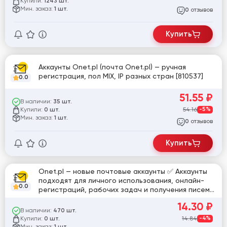
Купили:
1243 шт.
Мин. заказ:
1 шт.
отзывов
0
Купить
Аккаунты Onet.pl (почта Onet.pl) — ручная
регистрация, пол MIX, IP разных стран [810537]
0.0
51.55
₽
В наличии:
35 шт.
Купили:
54.16
-5%
0 шт.
Мин. заказ:
1 шт.
отзывов
0
Купить
Onet.pl — новые почтовые аккаунты ✅ Аккаунты
подходят для личного использования, онлайн-
0.0
регистраций, рабочих задач и получения писем
✅ Почта готова к использованию сразу после
14.30
₽
покупки.
В наличии:
470 шт.
Купили:
14.84
-4%
0 шт.
Мин. заказ: