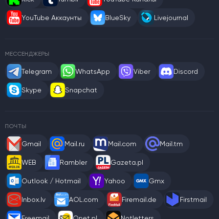
YouTube Аккаунты
BlueSky
Livejournal
МЕССЕНДЖЕРЫ
Telegram
WhatsApp
Viber
Discord
Skype
Snapchat
ПОЧТЫ
Gmail
Mail.ru
Mail.com
Mail.tm
WEB
Rambler
Gazeta.pl
Outlook / Hotmail
Yahoo
Gmx
Inbox.lv
AOL.com
Firemail.de
Firstmail
Freemail
Onet.pl
Notletters