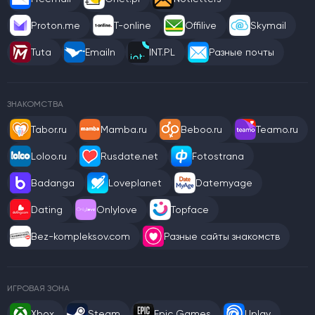
Proton.me
T-online
Offilive
Skymail
Tuta
Emailn
INT.PL
Разные почты
ЗНАКОМСТВА
Tabor.ru
Mamba.ru
Beboo.ru
Teamo.ru
Loloo.ru
Rusdate.net
Fotostrana
Badanga
Loveplanet
Datemyage
Dating
Onlylove
Topface
Bez-kompleksov.com
Разные сайты знакомств
ИГРОВАЯ ЗОНА
Xbox
Steam
Epic Games
Uplay