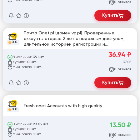
1 шт.
отзывов
0
Купить
Почта Onet.pl (домен vp.pl). Проверенные
аккаунты старше 2 лет с надежным доступом,
0.0
длительной историей регистрации и
готовностью к использованию. Могут быть
36.94
₽
использованы для регистрации и работы с
В наличии:
39 шт.
некоторыми сервисами.
Купили:
37.05
0 шт.
Мин. заказ:
1 шт.
отзывов
0
Купить
Fresh onet Accounts with high quality
0.0
13.50
₽
В наличии:
2378 шт.
Купили:
0 шт.
Мин. заказ:
1 шт.
отзывов
0