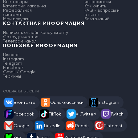
Все товары
информация
Категории магазина
Как купить
Реферальная
FAQ - вопросы и
система
ответы
Мои покупки
База знаний
КОНТАКТНАЯ ИНФОРМАЦИЯ
Написать онлайн консультанту
Сотрудничество
Телеграм канал
ПОЛЕЗНАЯ ИНФОРМАЦИЯ
Discord
Instagram
Telegram
Facebook
Gmail / Google
Термины
СОЦИАЛЬНЫЕ СЕТИ
Вконтакте
Одноклассники
Instagram
Facebook
TikTok
X (Twitter)
Twitch
Google
LinkedIn
Reddit
Pinterest
Kick
Tumblr
YouTube Каналы