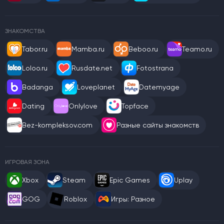
ЗНАКОМСТВА
Tabor.ru
Mamba.ru
Beboo.ru
Teamo.ru
Loloo.ru
Rusdate.net
Fotostrana
Badanga
Loveplanet
Datemyage
Dating
Onlylove
Topface
Bez-kompleksov.com
Разные сайты знакомств
ИГРОВАЯ ЗОНА
Xbox
Steam
Epic Games
Uplay
GOG
Roblox
Игры: Разное