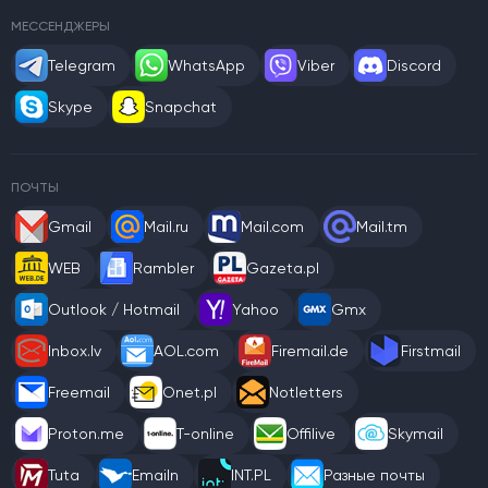
МЕССЕНДЖЕРЫ
Telegram
WhatsApp
Viber
Discord
Skype
Snapchat
ПОЧТЫ
Gmail
Mail.ru
Mail.com
Mail.tm
WEB
Rambler
Gazeta.pl
Outlook / Hotmail
Yahoo
Gmx
Inbox.lv
AOL.com
Firemail.de
Firstmail
Freemail
Onet.pl
Notletters
Proton.me
T-online
Offilive
Skymail
Tuta
Emailn
INT.PL
Разные почты