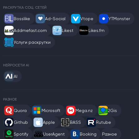
РАСКРУТКА СОЦ. СЕТЕЙ
Bosslike
Ad-Social
Vtope
YTMonster
Addmefast.com
Likest
Likes.fm
Услуги раскрутки
НЕЙРОСЕТИ AI
AI
РАЗНОЕ
Quora
Microsoft
Mega.nz
2Gis
Github
Apple
BASS
Rutube
Spotify
UserAgent
Booking
Разное