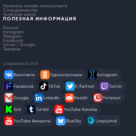
Написать онлайн консультанту
Сотрудничество
Телеграм канал
ПОЛЕЗНАЯ ИНФОРМАЦИЯ
Discord
Instagram
Telegram
Facebook
Gmail / Google
Термины
СОЦИАЛЬНЫЕ СЕТИ
Вконтакте
Одноклассники
Instagram
Facebook
TikTok
X (Twitter)
Twitch
Google
LinkedIn
Reddit
Pinterest
Kick
Tumblr
YouTube Каналы
YouTube Аккаунты
BlueSky
Livejournal