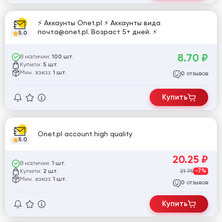
⚡️ Аккаунты Onet.pl ⚡️ Аккаунты вида
почта@onet.pl. Возраст 5+ дней. ⚡️
5.0
8.70
₽
В наличии:
100 шт.
Купили:
5 шт.
Мин. заказ:
1 шт.
отзывов
0
Купить
Onet.pl account high quality
5.0
20.25
₽
В наличии:
1 шт.
Купили:
21.75
-7%
2 шт.
Мин. заказ:
1 шт.
отзывов
0
Купить