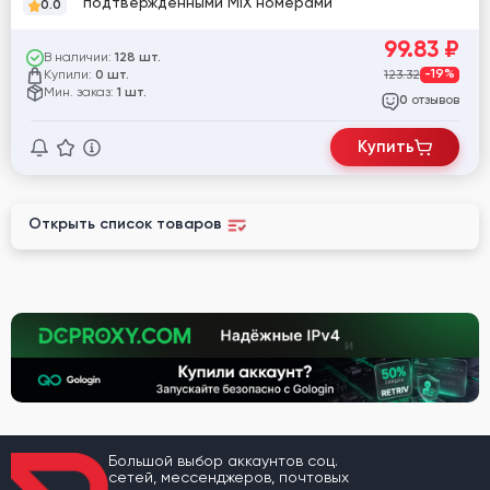
подтвержденными MIX номерами
0.0
99.83
₽
В наличии:
128 шт.
Купили:
123.32
-19%
0 шт.
Мин. заказ:
1 шт.
отзывов
0
Купить
Открыть список товаров
Большой выбор аккаунтов соц.
сетей, мессенджеров, почтовых