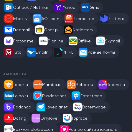
Outlook / Hotmail
Yahoo
Gmx
Inbox.lv
AOL.com
Firemail.de
Firstmail
Freemail
Onet.pl
Notletters
Proton.me
T-online
Offilive
Skymail
Tuta
Emailn
INT.PL
Разные почты
ЗНАКОМСТВА
Tabor.ru
Mamba.ru
Beboo.ru
Teamo.ru
Loloo.ru
Rusdate.net
Fotostrana
Badanga
Loveplanet
Datemyage
Dating
Onlylove
Topface
Bez-kompleksov.com
Разные сайты знакомств