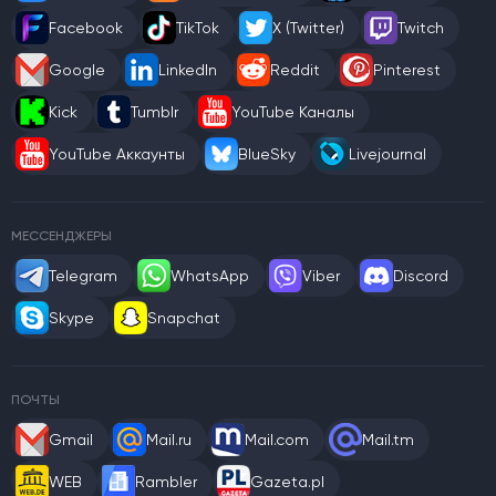
Facebook
TikTok
X (Twitter)
Twitch
Google
LinkedIn
Reddit
Pinterest
Kick
Tumblr
YouTube Каналы
YouTube Аккаунты
BlueSky
Livejournal
МЕССЕНДЖЕРЫ
Telegram
WhatsApp
Viber
Discord
Skype
Snapchat
ПОЧТЫ
Gmail
Mail.ru
Mail.com
Mail.tm
WEB
Rambler
Gazeta.pl