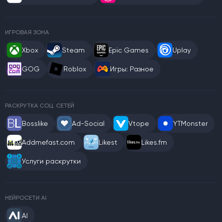
ИГРОВАЯ ЗОНА
Xbox
Steam
Epic Games
Uplay
GOG
Roblox
Игры: Разное
РАСКРУТКА СОЦ. СЕТЕЙ
Bosslike
Ad-Social
Vtope
YTMonster
Addmefast.com
Likest
Likes.fm
Услуги раскрутки
НЕЙРОСЕТИ AI
AI