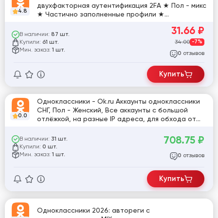
двухфакторная аутентификация 2FA ★ Пол - микс
4.8
★ Частично заполненные профили ★
Зарегистрированны на IP разных стран ♛♛
31.66
₽
В наличии:
87 шт.
Купили:
34.00
-7%
61 шт.
Мин. заказ:
1 шт.
отзывов
0
Купить
Одноклассники - Ok.ru Аккаунты одноклассники
СНГ, Пол - Женский, Все аккаунты с большой
0.0
отлёжкой, на разные IP адреса, для обхода от
блока.
708.75
₽
В наличии:
31 шт.
Купили:
0 шт.
Мин. заказ:
1 шт.
отзывов
0
Купить
Одноклассники 2026: автореги с