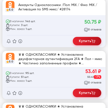
Аккаунты Одноклассники /Пол: MIX / Фио: MIX /
Активация по SMS микс/ #28174
5.0
50.75
₽
В наличии:
146 шт.
Купили:
3 шт.
Мин. заказ:
1 шт.
отзывов
0
Купить
♛♛ ОДНОКЛАССНИКИ ★ Установлена
двухфакторная аутентификация 2FA ★ Пол - микс
5.0
★ Частично заполненные профили ★
Зарегистрированны на IP разных стран ♛♛
53.61
₽
В наличии:
95 шт.
Купили:
55.41
-3%
51 шт.
Мин. заказ:
1 шт.
отзывов
0
Купить
♛♛ ОДНОКЛАССНИКИ ★ Установлена