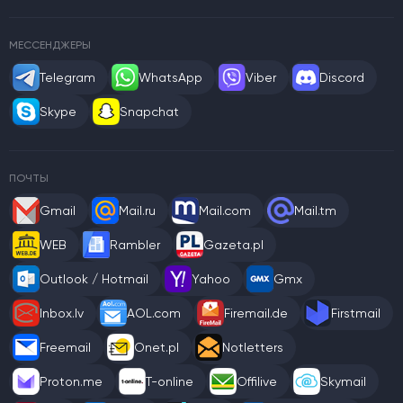
МЕССЕНДЖЕРЫ
Telegram
WhatsApp
Viber
Discord
Skype
Snapchat
ПОЧТЫ
Gmail
Mail.ru
Mail.com
Mail.tm
WEB
Rambler
Gazeta.pl
Outlook / Hotmail
Yahoo
Gmx
Inbox.lv
AOL.com
Firemail.de
Firstmail
Freemail
Onet.pl
Notletters
Proton.me
T-online
Offilive
Skymail