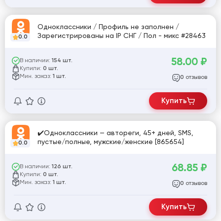
Одноклассники / Профиль не заполнен /
Зарегистрированы на IP СНГ / Пол - микс #28463
0.0
58.00
₽
В наличии:
154 шт.
Купили:
0 шт.
Мин. заказ:
1 шт.
отзывов
0
Купить
✔️Одноклассники — автореги, 45+ дней, SMS,
пустые/полные, мужские/женские [865654]
0.0
68.85
₽
В наличии:
126 шт.
Купили:
0 шт.
Мин. заказ:
1 шт.
отзывов
0
Купить