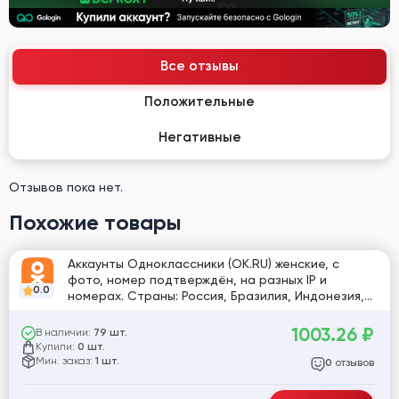
Все отзывы
Положительные
Негативные
Отзывов пока нет.
Похожие товары
Аккаунты Одноклассники (OK.RU) женские, с
фото, номер подтверждён, на разных IP и
0.0
номерах. Страны: Россия, Бразилия, Индонезия,
Испания, Франция, Нидерланды, Англия, Польша,
Украина. Устойчивые к блокировке, качество
1003.26
₽
В наличии:
79 шт.
100%. Логин и пароль.
Купили:
0 шт.
Мин. заказ:
1 шт.
отзывов
0