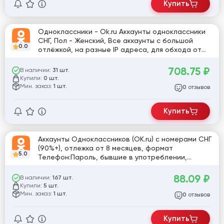
Купить
Одноклассники - Ok.ru Аккаунты одноклассники
СНГ, Пол - Женский, Все аккаунты с большой
0.0
отлёжкой, на разные IP адреса, для обхода от
блока.
708.75
₽
В наличии:
31 шт.
Купили:
0 шт.
Мин. заказ:
1 шт.
отзывов
0
Купить
Аккаунты Одноклассников (OK.ru) с номерами СНГ
(90%+), отлежка от 8 месяцев, формат
5.0
Телефон:Пароль, бывшие в употреблении,
использованы в игре 'Целуй и знакомься'
88.09
₽
В наличии:
167 шт.
Купили:
5 шт.
Мин. заказ:
1 шт.
отзывов
0
Купить