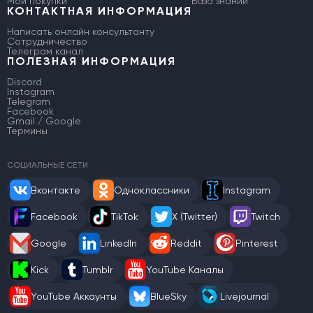
Мои покупки
База знаний
КОНТАКТНАЯ ИНФОРМАЦИЯ
Написать онлайн консультанту
Сотрудничество
Телеграм канал
ПОЛЕЗНАЯ ИНФОРМАЦИЯ
Discord
Instagram
Telegram
Facebook
Gmail / Google
Термины
СОЦИАЛЬНЫЕ СЕТИ
Вконтакте
Одноклассники
Instagram
Facebook
TikTok
X (Twitter)
Twitch
Google
LinkedIn
Reddit
Pinterest
Kick
Tumblr
YouTube Каналы
YouTube Аккаунты
BlueSky
Livejournal