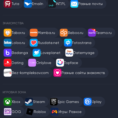
Tuta
Emailn
INT.PL
Разные почты
ЗНАКОМСТВА
Tabor.ru
Mamba.ru
Beboo.ru
Teamo.ru
Loloo.ru
Rusdate.net
Fotostrana
Badanga
Loveplanet
Datemyage
Dating
Onlylove
Topface
Bez-kompleksov.com
Разные сайты знакомств
ИГРОВАЯ ЗОНА
Xbox
Steam
Epic Games
Uplay
GOG
Roblox
Игры: Разное