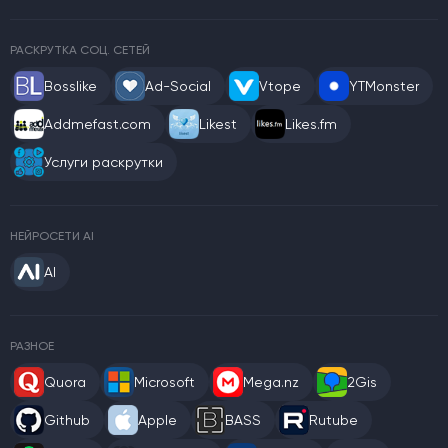
РАСКРУТКА СОЦ. СЕТЕЙ
Bosslike
Ad-Social
Vtope
YTMonster
Addmefast.com
Likest
Likes.fm
Услуги раскрутки
НЕЙРОСЕТИ AI
AI
РАЗНОЕ
Quora
Microsoft
Mega.nz
2Gis
Github
Apple
BASS
Rutube