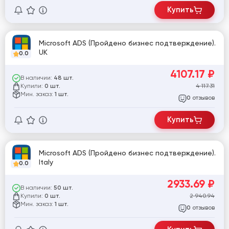
Купить
Microsoft ADS (Пройдено бизнес подтверждение).
UK
0.0
4107.17
₽
В наличии:
48 шт.
Купили:
4 117.31
0 шт.
Мин. заказ:
1 шт.
отзывов
0
Купить
Microsoft ADS (Пройдено бизнес подтверждение).
Italy
0.0
2933.69
₽
В наличии:
50 шт.
Купили:
2 940.94
0 шт.
Мин. заказ:
1 шт.
отзывов
0