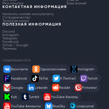
Мои покупки
База знаний
КОНТАКТНАЯ ИНФОРМАЦИЯ
Написать онлайн консультанту
Сотрудничество
Телеграм канал
ПОЛЕЗНАЯ ИНФОРМАЦИЯ
Discord
Instagram
Telegram
Facebook
Gmail / Google
Термины
СОЦИАЛЬНЫЕ СЕТИ
Вконтакте
Одноклассники
Instagram
Facebook
TikTok
X (Twitter)
Twitch
Google
LinkedIn
Reddit
Pinterest
Kick
Tumblr
YouTube Каналы
YouTube Аккаунты
BlueSky
Livejournal