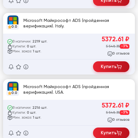
Купить
Microsoft Майкрософт ADS (пройденная
верификация). Italy.
0.0
5372.61
₽
В наличии:
2219 шт.
Купили:
5 548.35
-3%
0 шт.
Мин. заказ:
1 шт.
отзывов
0
Купить
Microsoft Майкрософт ADS (пройденная
верификация). USA.
0.0
5372.61
₽
В наличии:
2216 шт.
Купили:
5 548.35
-3%
0 шт.
Мин. заказ:
1 шт.
отзывов
0
Купить