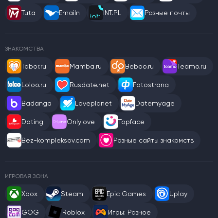
Tuta
Emailn
INT.PL
Разные почты
ЗНАКОМСТВА
Tabor.ru
Mamba.ru
Beboo.ru
Teamo.ru
Loloo.ru
Rusdate.net
Fotostrana
Badanga
Loveplanet
Datemyage
Dating
Onlylove
Topface
Bez-kompleksov.com
Разные сайты знакомств
ИГРОВАЯ ЗОНА
Xbox
Steam
Epic Games
Uplay
GOG
Roblox
Игры: Разное