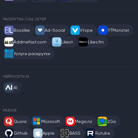
РАСКРУТКА СОЦ. СЕТЕЙ
Bosslike
Ad-Social
Vtope
YTMonster
Addmefast.com
Likest
Likes.fm
Услуги раскрутки
НЕЙРОСЕТИ AI
AI
РАЗНОЕ
Quora
Microsoft
Mega.nz
2Gis
Github
Apple
BASS
Rutube