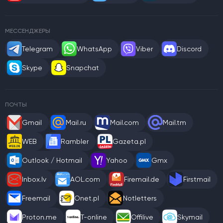
МЕССЕНДЖЕРЫ
Telegram
WhatsApp
Viber
Discord
Skype
Snapchat
ПОЧТЫ
Gmail
Mail.ru
Mail.com
Mail.tm
WEB
Rambler
Gazeta.pl
Outlook / Hotmail
Yahoo
Gmx
Inbox.lv
AOL.com
Firemail.de
Firstmail
Freemail
Onet.pl
Notletters
Proton.me
T-online
Offilive
Skymail