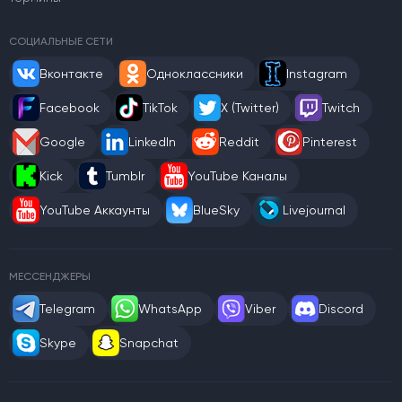
СОЦИАЛЬНЫЕ СЕТИ
Вконтакте
Одноклассники
Instagram
Facebook
TikTok
X (Twitter)
Twitch
Google
LinkedIn
Reddit
Pinterest
Kick
Tumblr
YouTube Каналы
YouTube Аккаунты
BlueSky
Livejournal
МЕССЕНДЖЕРЫ
Telegram
WhatsApp
Viber
Discord
Skype
Snapchat