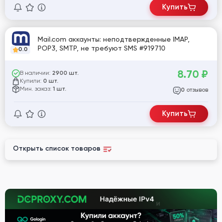
Купить
Mail.com аккаунты: неподтвержденные IMAP,
POP3, SMTP, не требуют SMS #919710
0.0
8.70
₽
В наличии:
2900 шт.
Купили:
0 шт.
Мин. заказ:
1 шт.
отзывов
0
Купить
Открыть список товаров