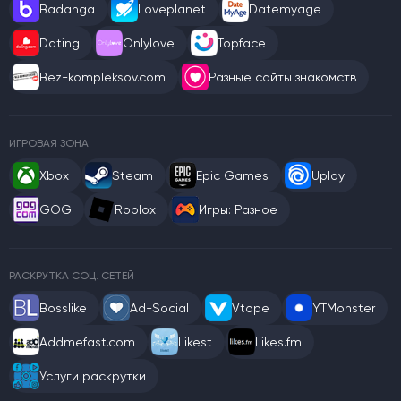
Badanga
Loveplanet
Datemyage
Dating
Onlylove
Topface
Bez-kompleksov.com
Разные сайты знакомств
ИГРОВАЯ ЗОНА
Xbox
Steam
Epic Games
Uplay
GOG
Roblox
Игры: Разное
РАСКРУТКА СОЦ. СЕТЕЙ
Bosslike
Ad-Social
Vtope
YTMonster
Addmefast.com
Likest
Likes.fm
Услуги раскрутки