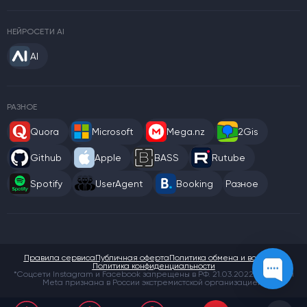
НЕЙРОСЕТИ AI
AI
РАЗНОЕ
Quora
Microsoft
Mega.nz
2Gis
Github
Apple
BASS
Rutube
Spotify
UserAgent
Booking
Разное
Правила сервиса
Публичная оферта
Политика обмена и возврата
Политика конфиденциальности
*Соцсети Instagram и Facebook запрещены в РФ. 21.03.2022 компания
Meta признана в России экстремистской организацией.