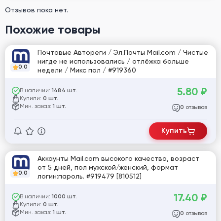
Отзывов пока нет.
Похожие товары
Почтовые Автореги / Эл.Почты Mail.com / Чистые
нигде не использовались / отлёжка больше
0.0
недели / Микс пол / #919360
5.80
₽
В наличии:
1484 шт.
Купили:
0 шт.
Мин. заказ:
1 шт.
отзывов
0
Купить
Аккаунты Mail.com высокого качества, возраст
от 5 дней, пол мужской/женский, формат
0.0
логин:пароль. #919479 [810512]
17.40
₽
В наличии:
1000 шт.
Купили:
0 шт.
Мин. заказ:
1 шт.
отзывов
0