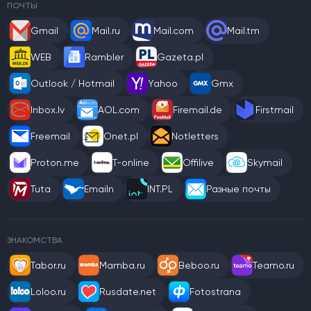
ПОЧТЫ
Gmail
Mail.ru
Mail.com
Mail.tm
WEB
Rambler
Gazeta.pl
Outlook / Hotmail
Yahoo
Gmx
Inbox.lv
AOL.com
Firemail.de
Firstmail
Freemail
Onet.pl
Notletters
Proton.me
T-online
Offilive
Skymail
Tuta
Emailn
INT.PL
Разные почты
ЗНАКОМСТВА
Tabor.ru
Mamba.ru
Beboo.ru
Teamo.ru
Loloo.ru
Rusdate.net
Fotostrana