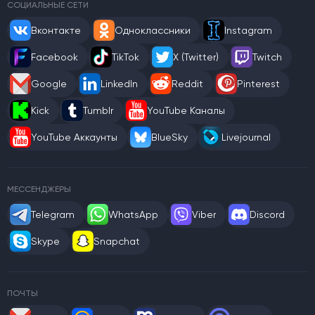
СОЦИАЛЬНЫЕ СЕТИ
Вконтакте
Одноклассники
Instagram
Facebook
TikTok
X (Twitter)
Twitch
Google
LinkedIn
Reddit
Pinterest
Kick
Tumblr
YouTube Каналы
YouTube Аккаунты
BlueSky
Livejournal
МЕССЕНДЖЕРЫ
Telegram
WhatsApp
Viber
Discord
Skype
Snapchat
ПОЧТЫ