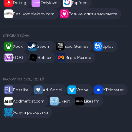
Dating
Onlylove
Topface
Bez-kompleksov.com
Разные сайты знакомств
ИГРОВАЯ ЗОНА
Xbox
Steam
Epic Games
Uplay
GOG
Roblox
Игры: Разное
РАСКРУТКА СОЦ. СЕТЕЙ
Bosslike
Ad-Social
Vtope
YTMonster
Addmefast.com
Likest
Likes.fm
Услуги раскрутки