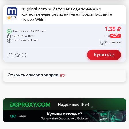
★ @Mail.com ★ Автореги сделанные на
качественные резидентные прокси. Входите
5.0
через WEB!
1.35
₽
В наличии:
2497 шт.
Купили:
1.76
-23%
3 шт.
Мин. заказ:
1 шт.
отзывов
0
Купить
Открыть список товаров