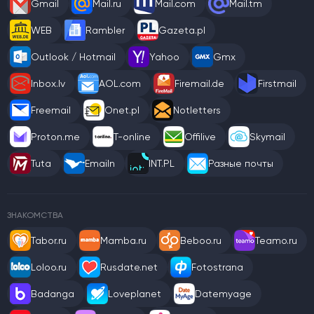
Gmail
Mail.ru
Mail.com
Mail.tm
WEB
Rambler
Gazeta.pl
Outlook / Hotmail
Yahoo
Gmx
Inbox.lv
AOL.com
Firemail.de
Firstmail
Freemail
Onet.pl
Notletters
Proton.me
T-online
Offilive
Skymail
Tuta
Emailn
INT.PL
Разные почты
ЗНАКОМСТВА
Tabor.ru
Mamba.ru
Beboo.ru
Teamo.ru
Loloo.ru
Rusdate.net
Fotostrana
Badanga
Loveplanet
Datemyage