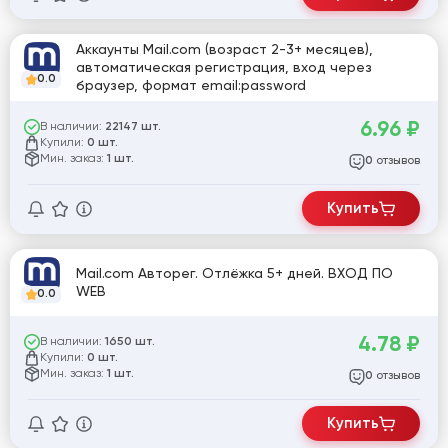
Аккаунты Mail.com (возраст 2-3+ месяцев),
автоматическая регистрация, вход через
0.0
браузер, формат email:password
6.96
₽
В наличии:
22147 шт.
Купили:
0 шт.
Мин. заказ:
1 шт.
отзывов
0
Купить
Mail.com Авторег. Отлёжка 5+ дней. ВХОД ПО
WEB
0.0
4.78
₽
В наличии:
1650 шт.
Купили:
0 шт.
Мин. заказ:
1 шт.
отзывов
0
Купить