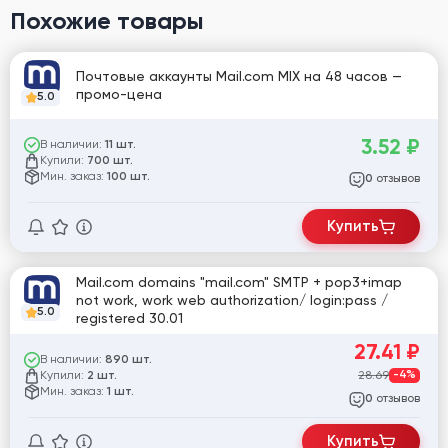
Похожие товары
Почтовые аккаунты Mail.com MIX на 48 часов —
промо-цена
5.0
3.52
₽
В наличии:
11 шт.
Купили:
700 шт.
Мин. заказ:
100 шт.
отзывов
0
Купить
Mail.com domains "mail.com" SMTP + pop3+imap
not work, work web authorization/ login:pass /
5.0
registered 30.01
27.41
₽
В наличии:
890 шт.
Купили:
28.69
-4%
2 шт.
Мин. заказ:
1 шт.
отзывов
0
Купить