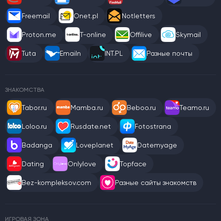
Freemail
Onet.pl
Notletters
Proton.me
T-online
Offilive
Skymail
Tuta
Emailn
INT.PL
Разные почты
ЗНАКОМСТВА
Tabor.ru
Mamba.ru
Beboo.ru
Teamo.ru
Loloo.ru
Rusdate.net
Fotostrana
Badanga
Loveplanet
Datemyage
Dating
Onlylove
Topface
Bez-kompleksov.com
Разные сайты знакомств
ИГРОВАЯ ЗОНА