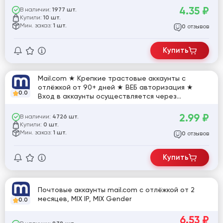
4.35
₽
В наличии:
1977 шт.
Купили:
10 шт.
Мин. заказ:
1 шт.
отзывов
0
Купить
Mail.com ★ Крепкие трастовые аккаунты с
отлёжкой от 90+ дней ★ ВЕБ авторизация ★
0.0
Вход в аккаунты осуществляется через
login:password ★ Отлично подойдут для
регистрации в различных сервисах! [835934]
2.99
₽
В наличии:
4726 шт.
Купили:
0 шт.
Мин. заказ:
1 шт.
отзывов
0
Купить
Почтовые аккаунты mail.com с отлёжкой от 2
месяцев, MIX IP, MIX Gender
0.0
6.53
₽