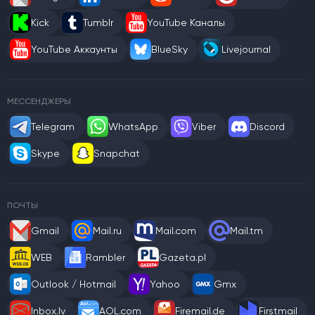
Kick
Tumblr
YouTube Каналы
YouTube Аккаунты
BlueSky
Livejournal
МЕССЕНДЖЕРЫ
Telegram
WhatsApp
Viber
Discord
Skype
Snapchat
ПОЧТЫ
Gmail
Mail.ru
Mail.com
Mail.tm
WEB
Rambler
Gazeta.pl
Outlook / Hotmail
Yahoo
Gmx
Inbox.lv
AOL.com
Firemail.de
Firstmail