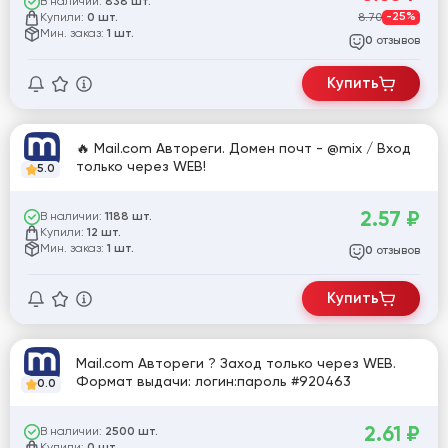
В наличии:
838 шт.
Купили:
8.70
-25%
0 шт.
Мин. заказ:
1 шт.
отзывов
0
Купить
🔥 Mail.com Автореги. Домен почт - @mix / Вход
только через WEB!
5.0
2.57
₽
В наличии:
1188 шт.
Купили:
12 шт.
Мин. заказ:
1 шт.
отзывов
0
Купить
Mail.com Автореги ? Заход только через WEB.
Формат выдачи: логин:пароль #920463
0.0
2.61
₽
В наличии:
2500 шт.
Купили: