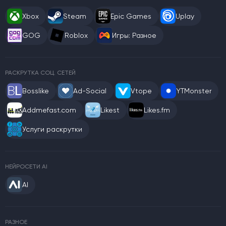
Xbox
Steam
Epic Games
Uplay
GOG
Roblox
Игры: Разное
РАСКРУТКА СОЦ. СЕТЕЙ
Bosslike
Ad-Social
Vtope
YTMonster
Addmefast.com
Likest
Likes.fm
Услуги раскрутки
НЕЙРОСЕТИ AI
AI
РАЗНОЕ