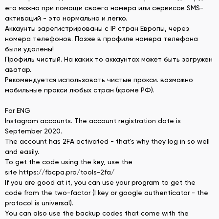
его можно при помощи своего номера или сервисов SMS-
активаций - это нормально и легко.
Аккаунты зарегистрированы с IP стран Европы, через
номера телефонов. Позже в профиле номера телефона
были удалены!
Профиль чистый. На каких то аккаунтах может быть загружен
аватар.
Рекомендуется использовать чистые прокси. возможно
мобильные прокси любых стран (кроме РФ).
For ENG
Instagram accounts. The account registration date is
September 2020.
The account has 2FA activated - that's why they log in so well
and easily.
To get the code using the key, use the
site https://fbcpa.pro/tools-2fa/
If you are good at it, you can use your program to get the
code from the two-factor (I key or google authenticator - the
protocol is universal).
You can also use the backup codes that come with the