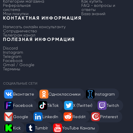
Категории магазина
Как купить
Реферальная
FAQ - вопросы и
система
ответы
Мои покупки
База знаний
КОНТАКТНАЯ ИНФОРМАЦИЯ
Написать онлайн консультанту
Сотрудничество
Телеграм канал
ПОЛЕЗНАЯ ИНФОРМАЦИЯ
Discord
Instagram
Telegram
Facebook
Gmail / Google
Термины
СОЦИАЛЬНЫЕ СЕТИ
Вконтакте
Одноклассники
Instagram
Facebook
TikTok
X (Twitter)
Twitch
Google
LinkedIn
Reddit
Pinterest
Kick
Tumblr
YouTube Каналы