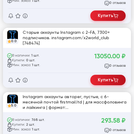
Мин. заказ:
1 шт.
отзывов
0
Купить
Старые аккаунты Instagram с 2-FA, 7300+
подписчиков. instagram.com/x2world_club
0.0
[748474]
13050.00
₽
В наличии:
1 шт.
Купили:
0 шт.
Мин. заказ:
1 шт.
отзывов
0
Купить
Instagram аккаунты авторег, пустые, с 6-
месячной почтой firstmail.ltd | для массфоловинга
5.0
и лайкинга | формат:
логин:пароль|cookies|mail:password [803842]
293.58
₽
В наличии:
768 шт.
Купили:
2 шт.
Мин. заказ:
1 шт.
отзывов
0