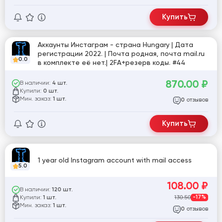
Купить
Аккаунты Инстаграм - страна Hungary | Дата
регистрации 2022. | Почта родная, почта mail.ru
0.0
в комплекте её нет.| 2FA+резерв коды. #44
870.00
₽
В наличии:
4 шт.
Купили:
0 шт.
Мин. заказ:
1 шт.
отзывов
0
Купить
1 year old Instagram account with mail access
5.0
108.00
₽
В наличии:
120 шт.
Купили:
130.50
-17%
1 шт.
Мин. заказ:
1 шт.
отзывов
0