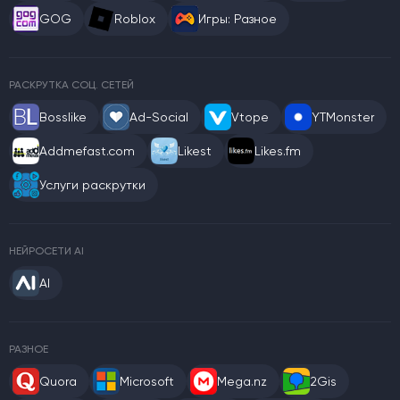
GOG
Roblox
Игры: Разное
РАСКРУТКА СОЦ. СЕТЕЙ
Bosslike
Ad-Social
Vtope
YTMonster
Addmefast.com
Likest
Likes.fm
Услуги раскрутки
НЕЙРОСЕТИ AI
AI
РАЗНОЕ
Quora
Microsoft
Mega.nz
2Gis