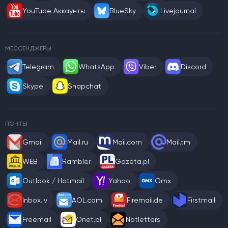
YouTube Аккаунты
BlueSky
Livejournal
МЕССЕНДЖЕРЫ
Telegram
WhatsApp
Viber
Discord
Skype
Snapchat
ПОЧТЫ
Gmail
Mail.ru
Mail.com
Mail.tm
WEB
Rambler
Gazeta.pl
Outlook / Hotmail
Yahoo
Gmx
Inbox.lv
AOL.com
Firemail.de
Firstmail
Freemail
Onet.pl
Notletters