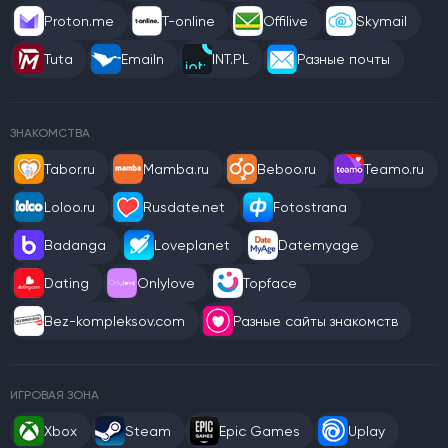
Proton.me
T-online
Offilive
Skymail
Tuta
Emailn
INT.PL
Разные почты
ЗНАКОМСТВА
Tabor.ru
Mamba.ru
Beboo.ru
Teamo.ru
Loloo.ru
Rusdate.net
Fotostrana
Badanga
Loveplanet
Datemyage
Dating
Onlylove
Topface
Bez-kompleksov.com
Разные сайты знакомств
ИГРОВАЯ ЗОНА
Xbox
Steam
Epic Games
Uplay