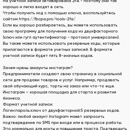
На учетной записи активирована 2FA - поэтому они так
хорошо и легко входят в сеть.
Чтобы получить код с помощью ключа, воспользуйтесь
сайтом https://fbcpa.pro/tools-2fa/
Если вы хорошо разбираетесь, вы можете использовать
свою программу для получения кода из двухфакторного
(ключ или гугл аутентификатор - протокол универсален).
Вы также можете использовать резервные коды, которые
прилагаются в формате учетных записей. В формате
учетной записи будет пять 8-значных кодов.
Зачем нужны аккаунты инстаграм?
Предприниматели создают свою страничку в социальной
сети для продажи товаров и услуг. Например, продавать
свой обучающий курс, торты на заказ или что-то еще.
Инстаграм – хорошая площадка для старта и развития
бизнеса.
Формат учетной записи:
Логин:пароль:ключ от двухфакторной:5 резервных кодов.
Важно: любой аккаунт Instagram может запросить
подтверждение по SMS при входе или в процессе работы.
Это нормально для иснты и повышения траста. Подтвердить