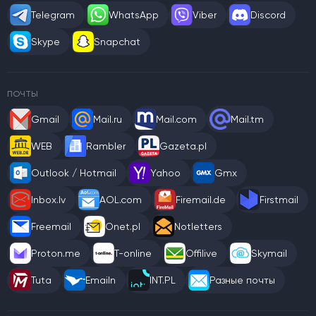
Telegram
WhatsApp
Viber
Discord
Skype
Snapchat
ПОЧТЫ
Gmail
Mail.ru
Mail.com
Mail.tm
WEB
Rambler
Gazeta.pl
Outlook / Hotmail
Yahoo
Gmx
Inbox.lv
AOL.com
Firemail.de
Firstmail
Freemail
Onet.pl
Notletters
Proton.me
T-online
Offilive
Skymail
Tuta
Emailn
INT.PL
Разные почты