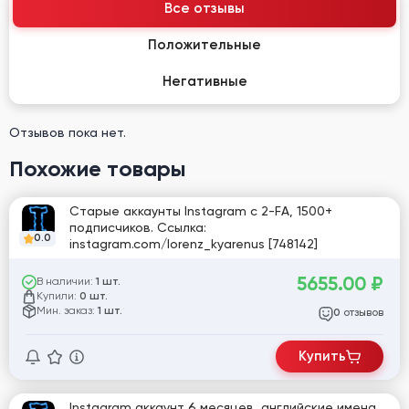
Все отзывы
Положительные
Негативные
Отзывов пока нет.
Похожие товары
Старые аккаунты Instagram с 2-FA, 1500+
подписчиков. Ссылка:
0.0
instagram.com/lorenz_kyarenus [748142]
5655.00
₽
В наличии:
1 шт.
Купили:
0 шт.
Мин. заказ:
1 шт.
отзывов
0
Купить
Instagram аккаунт 6 месяцев, английские имена,