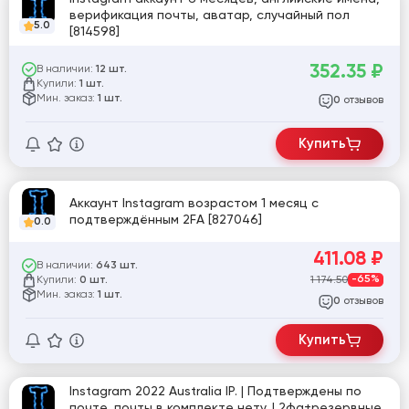
верификация почты, аватар, случайный пол
5.0
[814598]
352.35
₽
В наличии:
12 шт.
Купили:
1 шт.
Мин. заказ:
1 шт.
отзывов
0
Купить
Аккаунт Instagram возрастом 1 месяц с
подтверждённым 2FA [827046]
0.0
411.08
₽
В наличии:
643 шт.
Купили:
1 174.50
-65%
0 шт.
Мин. заказ:
1 шт.
отзывов
0
Купить
Instagram 2022 Australia IP. | Подтверждены по
почте, почты в комплекте нету. | 2фа+резервные