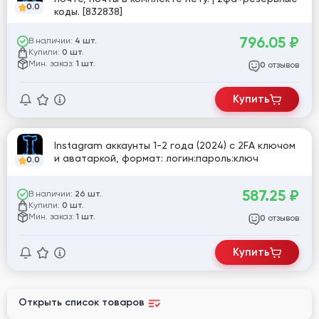
0.0
коды. [832838]
796.05
₽
В наличии:
4 шт.
Купили:
0 шт.
Мин. заказ:
1 шт.
отзывов
0
Купить
Instagram аккаунты 1-2 года (2024) с 2FA ключом
и аватаркой, формат: логин:пароль:ключ
0.0
587.25
₽
В наличии:
26 шт.
Купили:
0 шт.
Мин. заказ:
1 шт.
отзывов
0
Купить
Открыть список товаров