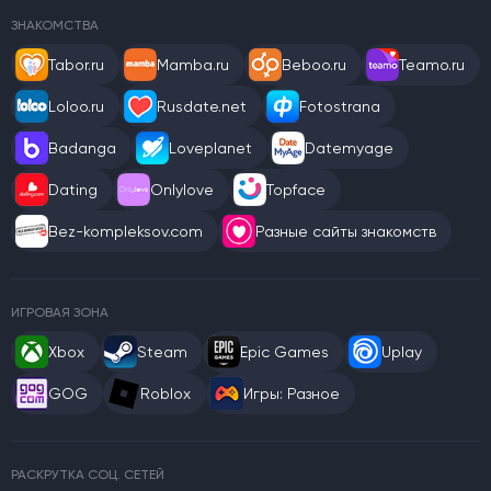
ЗНАКОМСТВА
Tabor.ru
Mamba.ru
Beboo.ru
Teamo.ru
Loloo.ru
Rusdate.net
Fotostrana
Badanga
Loveplanet
Datemyage
Dating
Onlylove
Topface
Bez-kompleksov.com
Разные сайты знакомств
ИГРОВАЯ ЗОНА
Xbox
Steam
Epic Games
Uplay
GOG
Roblox
Игры: Разное
РАСКРУТКА СОЦ. СЕТЕЙ