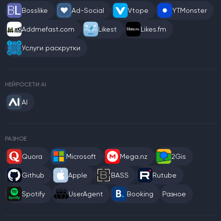
Bosslike
Ad-Social
Vtope
YTMonster
Addmefast.com
Likest
Likes.fm
Услуги раскрутки
НЕЙРОСЕТИ AI
AI
РАЗНОЕ
Quora
Microsoft
Mega.nz
2Gis
Github
Apple
BASS
Rutube
Spotify
UserAgent
Booking
Разное