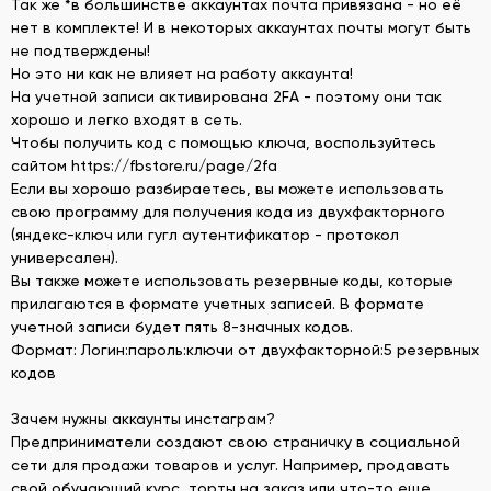
Так же *в большинстве аккаунтах почта привязана - но её
нет в комплекте! И в некоторых аккаунтах почты могут быть
не подтверждены!
Но это ни как не влияет на работу аккаунта!
На учетной записи активирована 2FA - поэтому они так
хорошо и легко входят в сеть.
Чтобы получить код с помощью ключа, воспользуйтесь
сайтом https://fbstore.ru/page/2fa
Если вы хорошо разбираетесь, вы можете использовать
свою программу для получения кода из двухфакторного
(яндекс-ключ или гугл аутентификатор - протокол
универсален).
Вы также можете использовать резервные коды, которые
прилагаются в формате учетных записей. В формате
учетной записи будет пять 8-значных кодов.
Формат: Логин:пароль:ключи от двухфакторной:5 резервных
кодов
Зачем нужны аккаунты инстаграм?
Предприниматели создают свою страничку в социальной
сети для продажи товаров и услуг. Например, продавать
свой обучающий курс, торты на заказ или что-то еще.