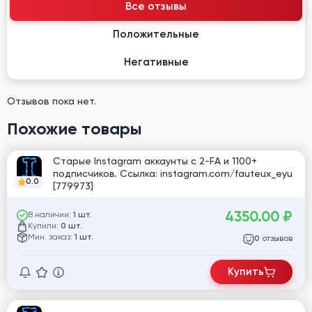
Все отзывы
Положительные
Негативные
Отзывов пока нет.
Похожие товары
Старые Instagram аккаунты с 2-FA и 1100+
подписчиков. Ссылка: instagram.com/fauteux_eyu
0.0
[779973]
4350.00
₽
В наличии:
1 шт.
Купили:
0 шт.
Мин. заказ:
1 шт.
отзывов
0
Купить