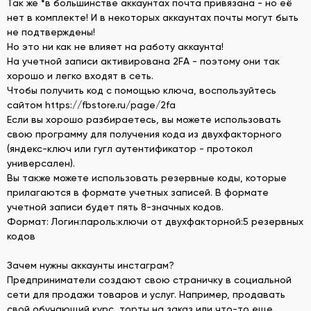
Так же *в большинстве аккаунтах почта привязана - но её
нет в комплекте! И в некоторых аккаунтах почты могут быть
не подтверждены!
Но это ни как не влияет на работу аккаунта!
На учетной записи активирована 2FA - поэтому они так
хорошо и легко входят в сеть.
Чтобы получить код с помощью ключа, воспользуйтесь
сайтом https://fbstore.ru/page/2fa
Если вы хорошо разбираетесь, вы можете использовать
свою программу для получения кода из двухфакторного
(яндекс-ключ или гугл аутентификатор - протокол
универсален).
Вы также можете использовать резервные коды, которые
прилагаются в формате учетных записей. В формате
учетной записи будет пять 8-значных кодов.
Формат: Логин:пароль:ключи от двухфакторной:5 резервных
кодов
Зачем нужны аккаунты инстаграм?
Предприниматели создают свою страничку в социальной
сети для продажи товаров и услуг. Например, продавать
свой обучающий курс, торты на заказ или что-то еще.