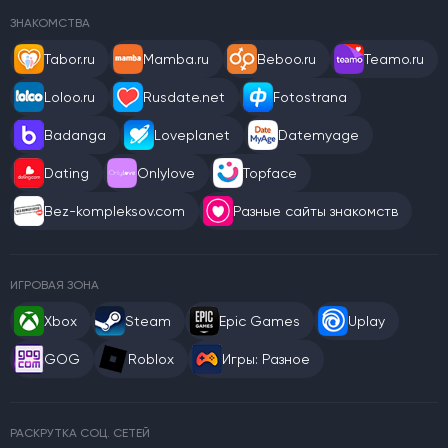
ЗНАКОМСТВА
Tabor.ru
Mamba.ru
Beboo.ru
Teamo.ru
Loloo.ru
Rusdate.net
Fotostrana
Badanga
Loveplanet
Datemyage
Dating
Onlylove
Topface
Bez-kompleksov.com
Разные сайты знакомств
ИГРОВАЯ ЗОНА
Xbox
Steam
Epic Games
Uplay
GOG
Roblox
Игры: Разное
РАСКРУТКА СОЦ. СЕТЕЙ