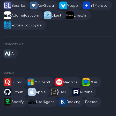
Bosslike
Ad-Social
Vtope
YTMonster
Addmefast.com
Likest
Likes.fm
Услуги раскрутки
НЕЙРОСЕТИ AI
AI
РАЗНОЕ
Quora
Microsoft
Mega.nz
2Gis
Github
Apple
BASS
Rutube
Spotify
UserAgent
Booking
Разное