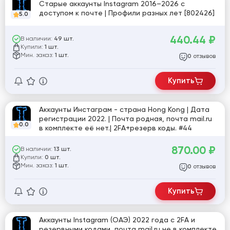
Старые аккаунты Instagram 2016–2026 с
доступом к почте | Профили разных лет [802426]
5.0
440.44
₽
В наличии:
49 шт.
Купили:
1 шт.
Мин. заказ:
1 шт.
отзывов
0
Купить
Аккаунты Инстаграм - страна Hong Kong | Дата
регистрации 2022. | Почта родная, почта mail.ru
0.0
в комплекте её нет.| 2FA+резерв коды. #44
870.00
₽
В наличии:
13 шт.
Купили:
0 шт.
Мин. заказ:
1 шт.
отзывов
0
Купить
Аккаунты Instagram (ОАЭ) 2022 года с 2FA и
резервными кодами, почта mail.ru не в комплекте