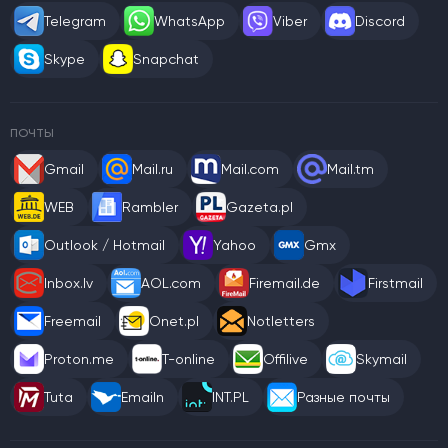
Telegram
WhatsApp
Viber
Discord
Skype
Snapchat
ПОЧТЫ
Gmail
Mail.ru
Mail.com
Mail.tm
WEB
Rambler
Gazeta.pl
Outlook / Hotmail
Yahoo
Gmx
Inbox.lv
AOL.com
Firemail.de
Firstmail
Freemail
Onet.pl
Notletters
Proton.me
T-online
Offilive
Skymail
Tuta
Emailn
INT.PL
Разные почты