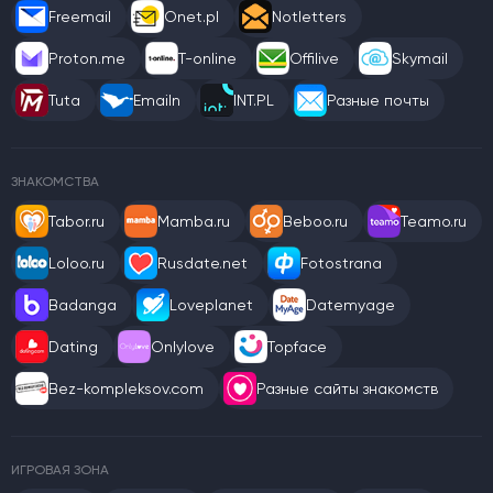
Freemail
Onet.pl
Notletters
Proton.me
T-online
Offilive
Skymail
Tuta
Emailn
INT.PL
Разные почты
ЗНАКОМСТВА
Tabor.ru
Mamba.ru
Beboo.ru
Teamo.ru
Loloo.ru
Rusdate.net
Fotostrana
Badanga
Loveplanet
Datemyage
Dating
Onlylove
Topface
Bez-kompleksov.com
Разные сайты знакомств
ИГРОВАЯ ЗОНА