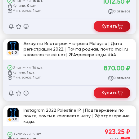
1012.50
₽
В наличии:
15 шт.
Купили:
0 шт.
Мин. заказ:
1 шт.
отзывов
0
Купить
Аккаунты Инстаграм - страна Malaysia | Дата
регистрации 2022. | Почта родная, почта mail.ru
5.0
в комплекте её нет.| 2FA+резерв коды. #44
870.00
₽
В наличии:
16 шт.
Купили:
1 шт.
Мин. заказ:
1 шт.
отзывов
0
Купить
Instagram 2022 Palestine IP. | Подтверждены по
почте, почты в комплекте нету. | 2фа+резервные
0.0
коды.
923.25
₽
В наличии:
5 шт.