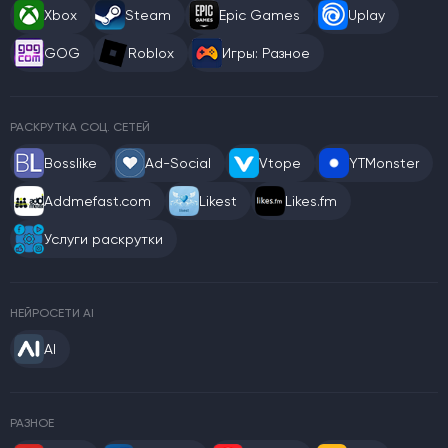
Xbox
Steam
Epic Games
Uplay
GOG
Roblox
Игры: Разное
РАСКРУТКА СОЦ. СЕТЕЙ
Bosslike
Ad-Social
Vtope
YTMonster
Addmefast.com
Likest
Likes.fm
Услуги раскрутки
НЕЙРОСЕТИ AI
AI
РАЗНОЕ