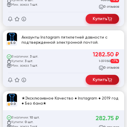
Купили:
953.53
-3%
0 шт.
Мин. заказ:
1 шт.
отзывов
0
Купить
Аккаунты Instagram пятилетней давности с
подтвержденной электронной почтой.
5.0
1282.50
₽
В наличии:
3 шт.
Купили:
1 377.50
-7%
3 шт.
Мин. заказ:
1 шт.
отзывов
0
Купить
★Эксклюзивное Качество ● Instagram ● 2019 год
● Без бана★
0.0
282.75
₽
В наличии:
10 шт.
Купили:
0 шт.
Мин. заказ:
1 шт.