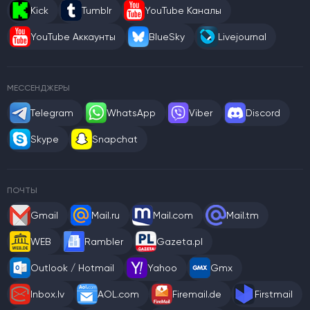
Kick
Tumblr
YouTube Каналы
YouTube Аккаунты
BlueSky
Livejournal
МЕССЕНДЖЕРЫ
Telegram
WhatsApp
Viber
Discord
Skype
Snapchat
ПОЧТЫ
Gmail
Mail.ru
Mail.com
Mail.tm
WEB
Rambler
Gazeta.pl
Outlook / Hotmail
Yahoo
Gmx
Inbox.lv
AOL.com
Firemail.de
Firstmail