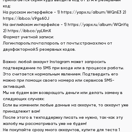
код:
На русском интерфейсе - 1) https://yapx.ru/album/WQnE3 2)
https://ibb.co/s9gs60J
На английском интерфейсе - 1) https://yapx.ru/album/WQnYq
2) https://ibb.co/yyLXrnX
Формат учетной записи:
Логин:пароль:почта:пароль от почты:страна:ключ от
двухфакторной:5 резервных кодов.
Важно: любой аккаунт Instagram может запросить
подтверждение по SMS при входе или в процессе работы.
Это считается нормальным явлением. Подтвердить его
можно при помощи своего номера или сервисов SMS-
активаций.
Мы не будем вам возвращать деньги или делать замену в
следующих случаях:
Если вы изменили любые данные на аккаунте, то аккаунт уже
принадлежит вам!
После этого в техподдержку писать не нужно, так-как эту
жалобу мы рассматривать уже не будем!
Не покупайте сразу много аккаунтов, купите для теста 1