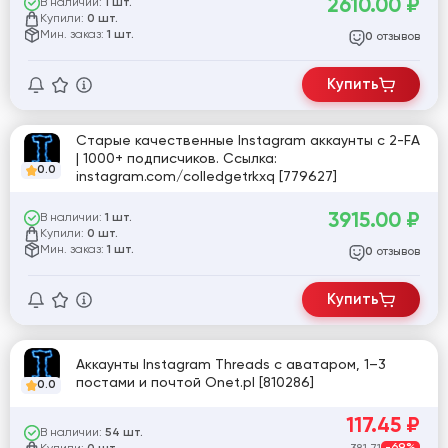
2610.00
₽
В наличии:
1 шт.
Купили:
0 шт.
Мин. заказ:
1 шт.
отзывов
0
Купить
Старые качественные Instagram аккаунты с 2-FA
| 1000+ подписчиков. Ссылка:
0.0
instagram.com/colledgetrkxq [779627]
3915.00
₽
В наличии:
1 шт.
Купили:
0 шт.
Мин. заказ:
1 шт.
отзывов
0
Купить
Аккаунты Instagram Threads с аватаром, 1–3
постами и почтой Onet.pl [810286]
0.0
117.45
₽
В наличии:
54 шт.