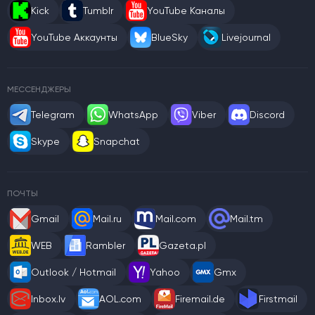
Kick
Tumblr
YouTube Каналы
YouTube Аккаунты
BlueSky
Livejournal
МЕССЕНДЖЕРЫ
Telegram
WhatsApp
Viber
Discord
Skype
Snapchat
ПОЧТЫ
Gmail
Mail.ru
Mail.com
Mail.tm
WEB
Rambler
Gazeta.pl
Outlook / Hotmail
Yahoo
Gmx
Inbox.lv
AOL.com
Firemail.de
Firstmail