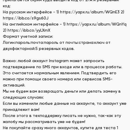
код:
На русском интерфейсе - 1) https://yapx.ru/album/WQnE3 2)
https://ibb.co/s9gs60J
На английском интерфейсе - 1) https://yapx.ru/album/WQnYq
2) https://ibb.co/yyLXrnX
Формат учетной записи:
Логин:пароль:почта:пароль от почты:страна:ключ от
двухфакторной:5 резервных кодов.
Важно: любой аккаунт Instagram может запросить
подтверждение по SMS при входе или в процессе работы.
Это считается нормальным явлением. Подтвердить его
можно при помощи своего номера или сервисов SMS-
активаций.
Мы не будем вам возвращать деньги или делать замену в
следующих случаях:
Если вы изменили любые данные на аккаунте, то аккаунт уже
принадлежит вам!
После этого в техподдержку писать не нужно, так-как эту
жалобу мы рассматривать уже не будем!
Не покупайте сразу много аккаунтов, купите для теста 1