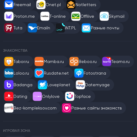
Freemail
Onet.pl
Notletters
Proton.me
T-online
Offilive
Skymail
Tuta
Emailn
INT.PL
Разные почты
ЗНАКОМСТВА
Tabor.ru
Mamba.ru
Beboo.ru
Teamo.ru
Loloo.ru
Rusdate.net
Fotostrana
Badanga
Loveplanet
Datemyage
Dating
Onlylove
Topface
Bez-kompleksov.com
Разные сайты знакомств
ИГРОВАЯ ЗОНА