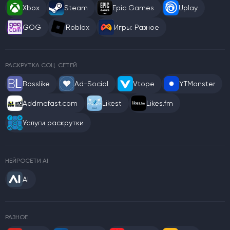
Xbox
Steam
Epic Games
Uplay
GOG
Roblox
Игры: Разное
РАСКРУТКА СОЦ. СЕТЕЙ
Bosslike
Ad-Social
Vtope
YTMonster
Addmefast.com
Likest
Likes.fm
Услуги раскрутки
НЕЙРОСЕТИ AI
AI
РАЗНОЕ