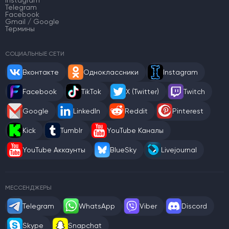
Instagram
Telegram
Facebook
Gmail / Google
Термины
СОЦИАЛЬНЫЕ СЕТИ
Вконтакте
Одноклассники
Instagram
Facebook
TikTok
X (Twitter)
Twitch
Google
LinkedIn
Reddit
Pinterest
Kick
Tumblr
YouTube Каналы
YouTube Аккаунты
BlueSky
Livejournal
МЕССЕНДЖЕРЫ
Telegram
WhatsApp
Viber
Discord
Skype
Snapchat