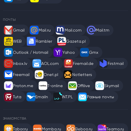
ПОЧТЫ
Gmail
Mail.ru
Mail.com
Mail.tm
WEB
Rambler
Gazeta.pl
Outlook / Hotmail
Yahoo
Gmx
Inbox.lv
AOL.com
Firemail.de
Firstmail
Freemail
Onet.pl
Notletters
Proton.me
T-online
Offilive
Skymail
Tuta
Emailn
INT.PL
Разные почты
ЗНАКОМСТВА
Tabor.ru
Mamba.ru
Beboo.ru
Teamo.ru