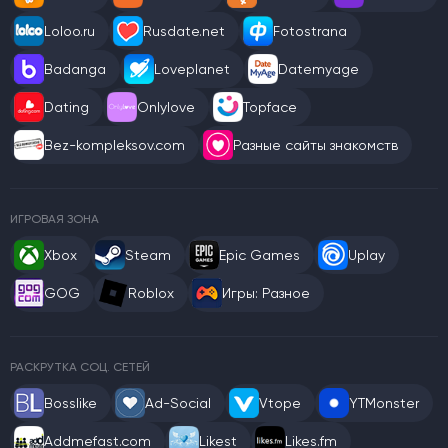
Loloo.ru
Rusdate.net
Fotostrana
Badanga
Loveplanet
Datemyage
Dating
Onlylove
Topface
Bez-kompleksov.com
Разные сайты знакомств
ИГРОВАЯ ЗОНА
Xbox
Steam
Epic Games
Uplay
GOG
Roblox
Игры: Разное
РАСКРУТКА СОЦ. СЕТЕЙ
Bosslike
Ad-Social
Vtope
YTMonster
Addmefast.com
Likest
Likes.fm