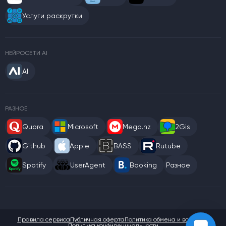
Услуги раскрутки
НЕЙРОСЕТИ AI
AI
РАЗНОЕ
Quora
Microsoft
Mega.nz
2Gis
Github
Apple
BASS
Rutube
Spotify
UserAgent
Booking
Разное
Правила сервиса
Публичная оферта
Политика обмена и возврата
Политика конфиденциальности