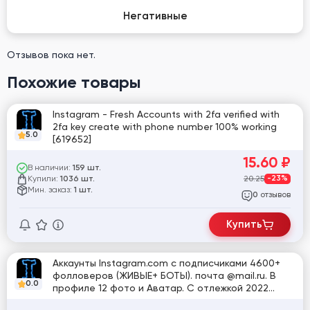
Негативные
Отзывов пока нет.
Похожие товары
Instagram - Fresh Accounts with 2fa verified with
2fa key create with phone number 100% working
5.0
[619652]
15.60
₽
В наличии:
159 шт.
Купили:
20.25
-23%
1036 шт.
Мин. заказ:
1 шт.
отзывов
0
Купить
Аккаунты Instagram.com с подписчиками 4600+
фолловеров (ЖИВЫЕ+ БОТЫ). почта @mail.ru. В
0.0
профиле 12 фото и Аватар. С отлежкой 2022
года . Ссылка на страницу в описании ниже.