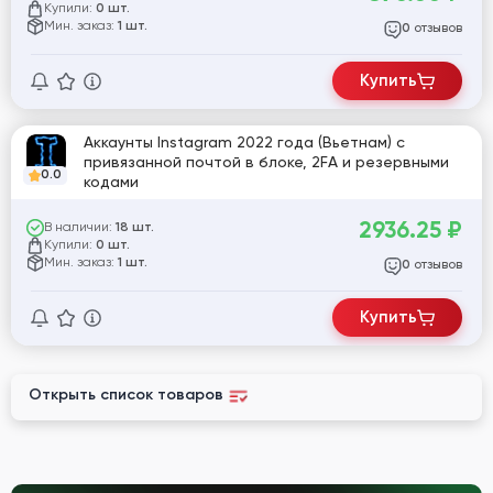
Купили:
0 шт.
Мин. заказ:
1 шт.
отзывов
0
Купить
Аккаунты Instagram 2022 года (Вьетнам) с
привязанной почтой в блоке, 2FA и резервными
0.0
кодами
2936.25
₽
В наличии:
18 шт.
Купили:
0 шт.
Мин. заказ:
1 шт.
отзывов
0
Купить
Открыть список товаров