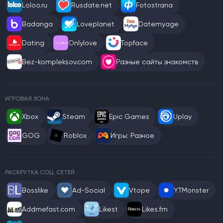
Loloo.ru
Rusdate.net
Fotostrana
Badanga
Loveplanet
Datemyage
Dating
Onlylove
Topface
Bez-kompleksov.com
Разные сайты знакомств
ИГРОВАЯ ЗОНА
Xbox
Steam
Epic Games
Uplay
GOG
Roblox
Игры: Разное
РАСКРУТКА СОЦ. СЕТЕЙ
Bosslike
Ad-Social
Vtope
YTMonster
Addmefast.com
Likest
Likes.fm