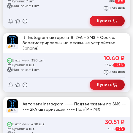
Купили:
9.80
-8%
7 шт.
Мин. заказ:
1 шт.
отзывов
0
Купить
📱 Instagram автореги 📱 2FA + SMS + Cookie.
Зарегистрированы на реальные устройства
0.0
(Iphone)
10.40
₽
В наличии:
350 шт.
Купили:
13.49
-23%
0 шт.
Мин. заказ:
1 шт.
отзывов
0
Купить
Автореги Instagram ---- Подтверждены по SMS --
--- 2FA авторизация ---- Пол/IP - MIX
0.0
30.51
₽
В наличии:
400 шт.
Купили:
31.02
-2%
0 шт.