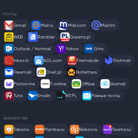
ПОЧТЫ
Gmail
Mail.ru
Mail.com
Mail.tm
WEB
Rambler
Gazeta.pl
Outlook / Hotmail
Yahoo
Gmx
Inbox.lv
AOL.com
Firemail.de
Firstmail
Freemail
Onet.pl
Notletters
Proton.me
T-online
Offilive
Skymail
Tuta
Emailn
INT.PL
Разные почты
ЗНАКОМСТВА
Tabor.ru
Mamba.ru
Beboo.ru
Teamo.ru