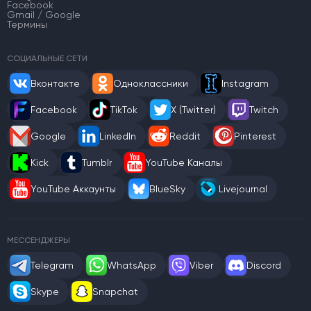
Facebook
Gmail / Google
Термины
СОЦИАЛЬНЫЕ СЕТИ
Вконтакте
Одноклассники
Instagram
Facebook
TikTok
X (Twitter)
Twitch
Google
LinkedIn
Reddit
Pinterest
Kick
Tumblr
YouTube Каналы
YouTube Аккаунты
BlueSky
Livejournal
МЕССЕНДЖЕРЫ
Telegram
WhatsApp
Viber
Discord
Skype
Snapchat