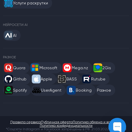
Услуги раскрутки
НЕЙРОСЕТИ AI
AI
РАЗНОЕ
Quora
Microsoft
Mega.nz
2Gis
Github
Apple
BASS
Rutube
Spotify
UserAgent
Booking
Разное
Правила сервиса
Публичная оферта
Политика обмена и возврата
Политика конфиденциальности
*Соцсети Instagram и Facebook запрещены в РФ. 21.03.2022 компания