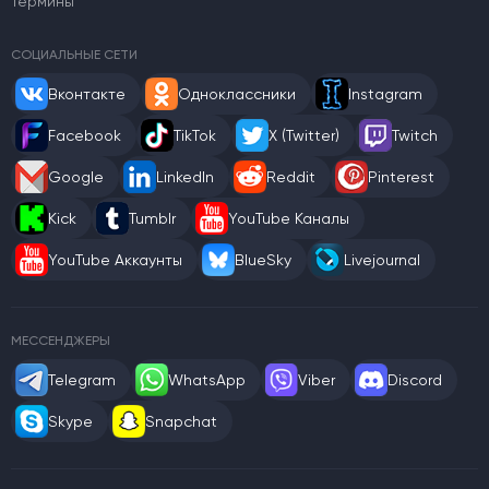
Термины
СОЦИАЛЬНЫЕ СЕТИ
Вконтакте
Одноклассники
Instagram
Facebook
TikTok
X (Twitter)
Twitch
Google
LinkedIn
Reddit
Pinterest
Kick
Tumblr
YouTube Каналы
YouTube Аккаунты
BlueSky
Livejournal
МЕССЕНДЖЕРЫ
Telegram
WhatsApp
Viber
Discord
Skype
Snapchat