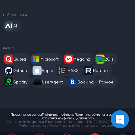
НЕЙРОСЕТИ AI
AI
РАЗНОЕ
Quora
Microsoft
Mega.nz
2Gis
Github
Apple
BASS
Rutube
Spotify
UserAgent
Booking
Разное
Правила сервиса
Публичная оферта
Политика обмена и возврата
Политика конфиденциальности
*Соцсети Instagram и Facebook запрещены в РФ. 21.03.2022 компания
Meta признана в России экстремистской организацией.