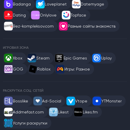
Badanga
Loveplanet
Datemyage
Dating
Onlylove
Topface
Bez-kompleksov.com
Разные сайты знакомств
ИГРОВАЯ ЗОНА
Xbox
Steam
Epic Games
Uplay
GOG
Roblox
Игры: Разное
РАСКРУТКА СОЦ. СЕТЕЙ
Bosslike
Ad-Social
Vtope
YTMonster
Addmefast.com
Likest
Likes.fm
Услуги раскрутки