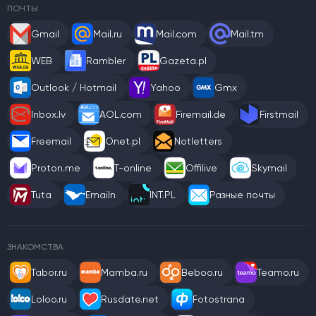
ПОЧТЫ
Gmail
Mail.ru
Mail.com
Mail.tm
WEB
Rambler
Gazeta.pl
Outlook / Hotmail
Yahoo
Gmx
Inbox.lv
AOL.com
Firemail.de
Firstmail
Freemail
Onet.pl
Notletters
Proton.me
T-online
Offilive
Skymail
Tuta
Emailn
INT.PL
Разные почты
ЗНАКОМСТВА
Tabor.ru
Mamba.ru
Beboo.ru
Teamo.ru
Loloo.ru
Rusdate.net
Fotostrana