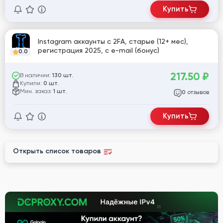
Купить
Instagram аккаунты с 2FA, старые (12+ мес),
регистрация 2025, с e-mail (бонус)
0.0
217.50
₽
В наличии:
130 шт.
Купили:
0 шт.
Мин. заказ:
1 шт.
отзывов
0
Купить
Открыть список товаров