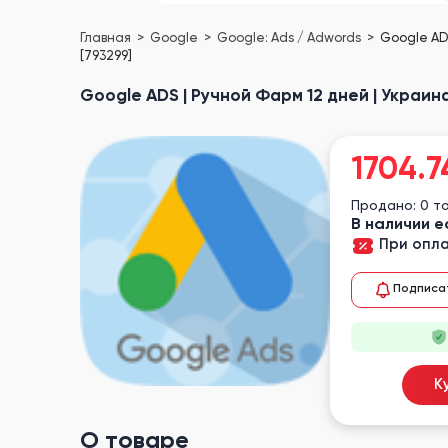
Главная
Google
Google: Ads / Adwords
Google ADS
[793299]
Google ADS | Ручной Фарм 12 дней | Украина
1704.7
Продано: 0 т
В наличии е
При опла
Подписа
К
О товаре