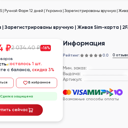
 | Ручной Фарм 12 дней | Украина | Зарегистрированы вручную | Живая
 | Зарегистрированы вручную | Живая Sim-карта | 2FA
Информация
4
₽
2 034.40 ₽
-16%
Рейтинг:
0 отзыв
0.0
оваров
сть
осталось 1 шт.
Мин. заказ:
те с баланса,
скидка 3%
Выдача:
Артикул:
ться
В избранное
Сделка защищена
Возможные способы оплаты
упить сейчас