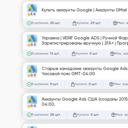
5.0
В наличии:
Купили:
Мин. з
25 шт.
29 шт.
Украина | VERIF Google ADS | Ручной Фарм 7-14+ дней | Живая Sim-карта 
0.0
В наличии:
Купили:
Мин. за
12 шт.
0 шт.
Старые канадские аккаунты Google Ads 
Часовой пояс GMT-04:00
0.0
В наличии:
Купили:
Мин. зак
11 шт.
0 шт.
Аккаунты Google Ads США (созданы 2015
04:00.
0.0
В наличии:
Купили:
Мин. за
28 шт.
0 шт.