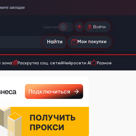
Войти
Светлая
Найти
Мои покупки
 зона
Раскрутка соц. сетей
Нейросети AI
Разное