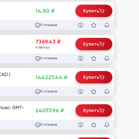
14.50
₽
Купить
отзывов
0
7369.43
₽
Купить
7 387.62
отзывов
0
CAD |
144227.44
₽
Купить
отзывов
0
пояс: GMT-
24037.96
₽
Купить
отзывов
0