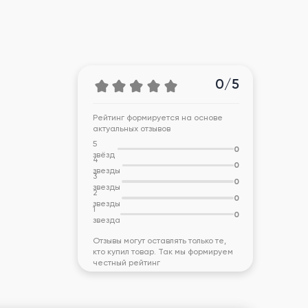
0/5
Рейтинг формируется на основе
актуальных отзывов
5
0
звёзд
4
0
звезды
3
0
звезды
2
0
звезды
1
0
звезда
Отзывы могут оставлять только те,
кто купил товар. Так мы формируем
честный рейтинг