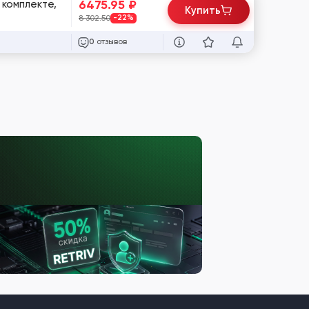
6475.95
₽
 комплекте,
Купить
8 302.50
-22%
отзывов
0