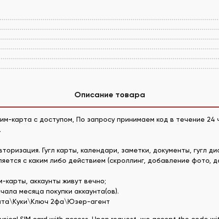
Описание товара
сим-карта с доступом, По запросу принимаем код в течение 24 
.
оризация. Гугл карты, календари, заметки, документы, гугл дис
тся с каким либо действием (скроллинг, добавление фото, доб
м-карты, аккаунты живут вечно;
чала месяца покупки аккаунта(ов).
чта\Куки\Ключ 2фа\Юзер-агент