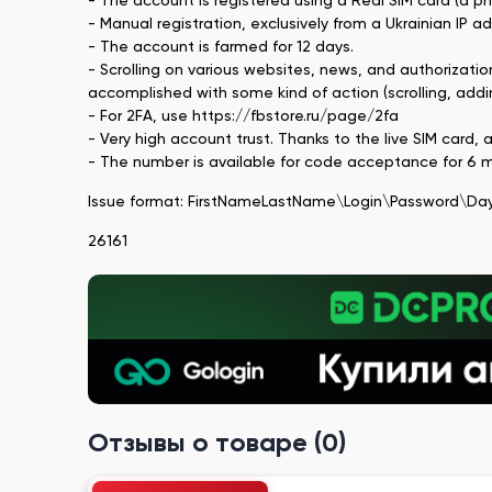
- The account is registered using a Real SIM card (a p
- Manual registration, exclusively from a Ukrainian IP a
- The account is farmed for 12 days.
- Scrolling on various websites, news, and authorizati
accomplished with some kind of action (scrolling, addin
- For 2FA, use https://fbstore.ru/page/2fa
- Very high account trust. Thanks to the live SIM card, 
- The number is available for code acceptance for 6 
Issue format: FirstNameLastName\Login\Password\Da
26161
Отзывы о товаре (0)