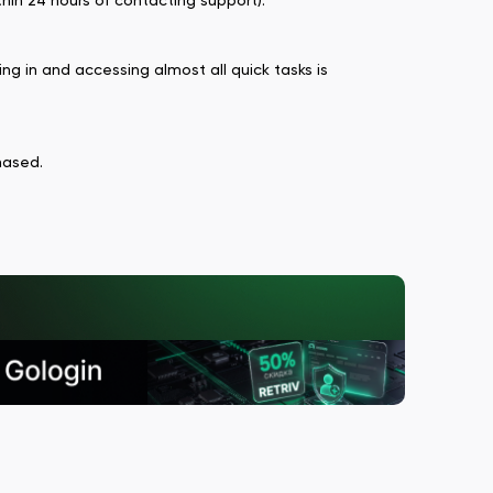
hin 24 hours of contacting support).
ng in and accessing almost all quick tasks is
hased.