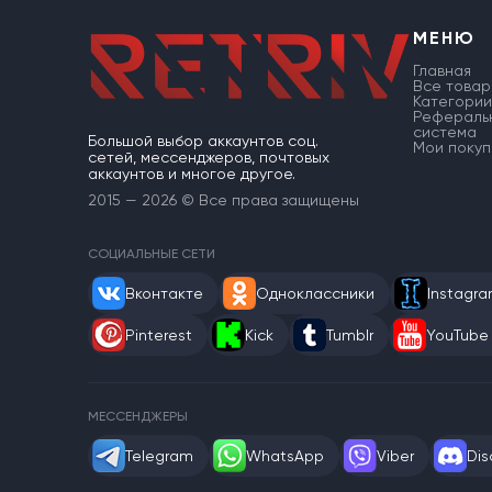
МЕНЮ
Главная
Все товар
Категории
Рефераль
система
Большой выбор аккаунтов соц.
Мои покуп
сетей, мессенджеров, почтовых
аккаунтов и многое другое.
2015 — 2026 © Все права защищены
СОЦИАЛЬНЫЕ СЕТИ
Вконтакте
Одноклассники
Instagr
Pinterest
Kick
Tumblr
YouTube
МЕССЕНДЖЕРЫ
Telegram
WhatsApp
Viber
Dis