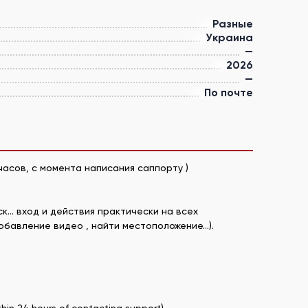
Разные
Украина
—
2026
—
По почте
часов, с момента написания саппорту )
к... вход и действия практически на всех
авление видео , найти местоположение...).