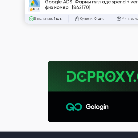
Google ADS. Фармы гугл адс spend + veri
физ номер. [842170]
0.0
В наличии:
Купили:
Мин. зак
1 шт.
0 шт.