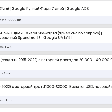
Купить аккаунты Google | Аккаунты GMail (Гугл) | Google Ручной Фарм 7 дней | Google ADS
аказ:
10000 шт.
(приём смс по запросу) |
Зарегистрированы вручную | 2FA+ | Прогревочный Spend до 5$ | Google UA [#15]
каз:
1 шт.
(созданы 2015-2022) с историей расходов 20 000 - 40 000 
аз:
1 шт.
-2022) с историей трат $1000-$2000. Валюта: USD, часовой 
каз:
1 шт.