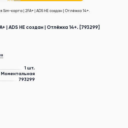
 Sim-карта | 2FA+ | ADS НЕ создан | Отлёжка 14+.
+ | ADS НЕ создан | Отлёжка 14+. [793299]
ов
1 шт.
Моментальная
793299