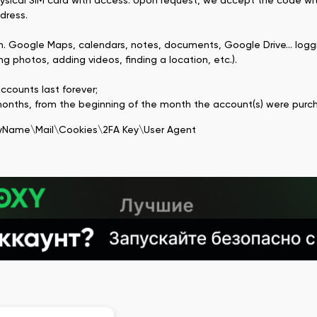
hysical SIM card with access. Upon request, we accept the code wit
ddress.
on. Google Maps, calendars, notes, documents, Google Drive... loggi
g photos, adding videos, finding a location, etc.).
accounts last forever;
months, from the beginning of the month the account(s) were purc
yName\Mail\Cookies\2FA Key\User Agent