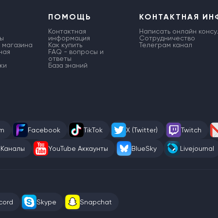
ПОМОЩЬ
КОНТАКТНАЯ И
Контактная
Написать онлайн консу
ы
информация
Сотрудничество
 магазина
Как купить
Телеграм канал
ная
FAQ - вопросы и
ответы
ки
База знаний
am
Facebook
TikTok
X (Twitter)
Twitch
 Каналы
YouTube Аккаунты
BlueSky
Livejournal
cord
Skype
Snapchat