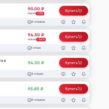
90.00
₽
Купить
103.99
-13%
отзывов
6
94.50
₽
Купить
148.50
-36%
отзыв
1
94.50
₽
Купить
отзыва
3
95.85
₽
Купить
отзывов
0