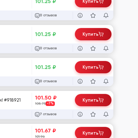
101.25
₽
Купить
отзывов
0
101.25
₽
Купить
отзывов
0
101.25
₽
Купить
отзывов
0
101.50
₽
Gmail 2026 / IP MIX World — Аккаунты Автореги / Доп. почта в комплекте! Совместимы с любыми прокси! #918921
Купить
108.75
-7%
отзывов
7
101.67
₽
Купить
101.96