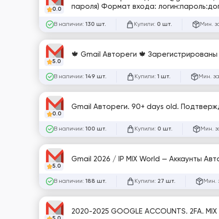
пароля) Формат входа: логин:пароль:д
0.0
В наличии:
Купили:
Мин. з
130 шт.
0 шт.
🍁 Gmail Автореги 🍁 Зарегистрированы
5.0
В наличии:
Купили:
Мин. з
149 шт.
1 шт.
Gmail Автореги. 90+ days old. Подтверж
0.0
В наличии:
Купили:
Мин. з
100 шт.
0 шт.
5.0
В наличии:
Купили:
Мин. 
188 шт.
27 шт.
2020-2025 GOOGLE ACCOUNTS. 2FA. MIX 
5.0