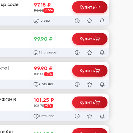
97.15
₽
 up code
Купить
116.00
-16%
отзыв
1
99.90
₽
Купить
отзывов
35
99.90
₽
кте |
Купить
108.00
-7%
отзыва
4
101.25
₽
ЛЕФОН В
Купить
108.75
-7%
отзывов
5
те без