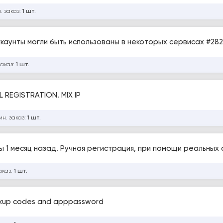
. заказ:
1 шт.
GMAIL 2023 OLD HIGH-QUALITY | MIX IP | Аккаунты могли быть использован
заказ:
1 шт.
 REGISTRATION. MIX IP
ин. заказ:
1 шт.
ы 1 месяц назад. Ручная регистрация, при помощи реальных
аказ:
1 шт.
ackup codes and apppassword