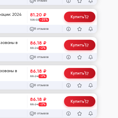
отзыва
4
81.20
₽
рации: 2024
Купить
108.03
-25%
отзывов
11
86.18
₽
ьзованы в
Купить
88.24
-2%
отзывов
0
86.18
₽
ьзованы в
Купить
88.24
-2%
отзывов
0
86.18
₽
Купить
88.24
-2%
отзывов
0