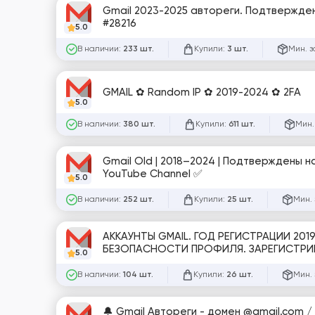
Gmail 2023-2025 автореги. Подтвержден
#28216
5.0
В наличии:
Купили:
Мин. з
233 шт.
3 шт.
GMAIL ✿ Random IP ✿ 2019-2024 ✿ 2FA
5.0
В наличии:
Купили:
Мин.
380 шт.
611 шт.
Gmail Old | 2018–2024 | Подтверждены на
YouTube Channel ✅
5.0
В наличии:
Купили:
Мин. 
252 шт.
25 шт.
АККАУНТЫ GMAIL. ГОД РЕГИСТРАЦИИ 2019
БЕЗОПАСНОСТИ ПРОФИЛЯ. ЗАРЕГИСТРИРО
5.0
В наличии:
Купили:
Мин. 
104 шт.
26 шт.
🔔 Gmail Автореги - домен @gmail.com 