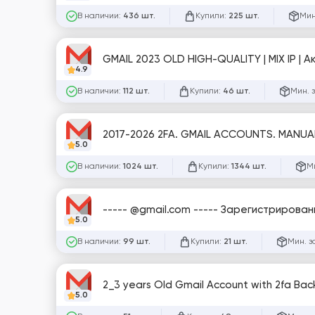
В наличии:
Купили:
Мин
436 шт.
225 шт.
4.9
В наличии:
Купили:
Мин. 
112 шт.
46 шт.
2017-2026 2FA. GMAIL ACCOUNTS. MANUAL
5.0
В наличии:
Купили:
М
1024 шт.
1344 шт.
----- @gmail.com ----- Зарегистрирован
5.0
В наличии:
Купили:
Мин. з
99 шт.
21 шт.
2_3 years Old Gmail Account with 2fa B
5.0