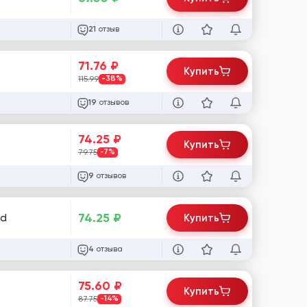
отзыв
21
71.76
₽
Купить
115.99
-38%
отзывов
19
74.25
₽
Купить
79.75
-7%
отзывов
9
74.25
₽
ed
Купить
отзыва
4
75.60
₽
Купить
87.75
-14%