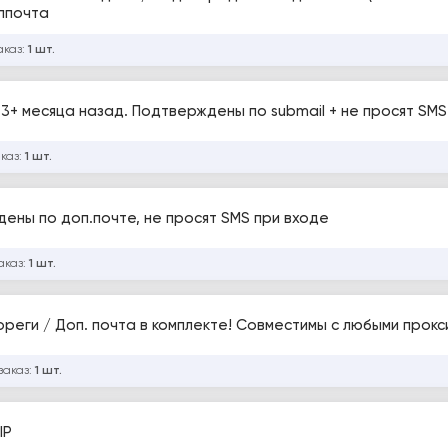
оппочта
аказ:
1 шт.
 3+ месяца назад. Подтверждены по submail + не просят SMS
аказ:
1 шт.
дены по доп.почте, не просят SMS при входе
аказ:
1 шт.
заказ:
1 шт.
IP