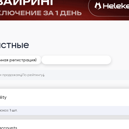
астные
Gmail: Старые / Возрастные
чная регистрация)
м продажам
По рейтингу
lity
заказ:
1 шт.
 accounts