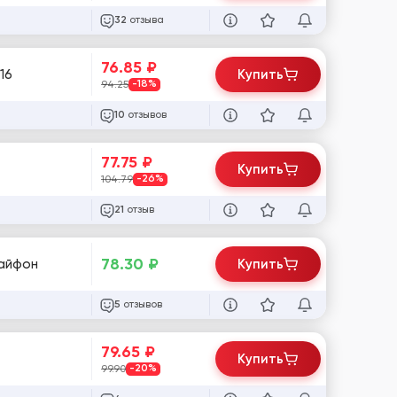
отзыва
32
76.85
₽
ы в некоторых сервисах #28216
Купить
94.25
-18%
отзывов
10
77.75
₽
Купить
104.79
-26%
отзыв
21
78.30
₽
 айфон
Купить
отзывов
5
79.65
₽
Купить
99.90
-20%