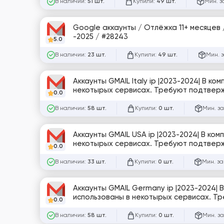
В наличии:
Купили:
Мин. з
51 шт.
49 шт.
Google аккаунты / Отлёжка 11+ месяцев 
-2025 / #28243
5.0
В наличии:
Купили:
Мин. 
23 шт.
49 шт.
Аккаунты GMAIL Italy ip |2023-2024| В к
некотырых сервисах. Требуют подтверж
0.0
В наличии:
Купили:
Мин. за
58 шт.
0 шт.
Аккаунты GMAIL USA ip |2023-2024| В ко
некотырых сервисах. Требуют подтверж
0.0
В наличии:
Купили:
Мин. за
33 шт.
0 шт.
Аккаунты GMAIL Germany ip |2023-2024| 
использованы в некотырых сервисах. Тр
0.0
В наличии:
Купили:
Мин. за
58 шт.
0 шт.