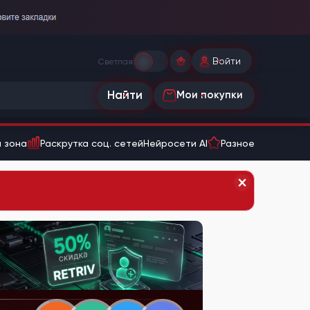
Войти
Светлая
Найти
Мои покупки
 зона
Раскрутка соц. сетей
Нейросети AI
Разное