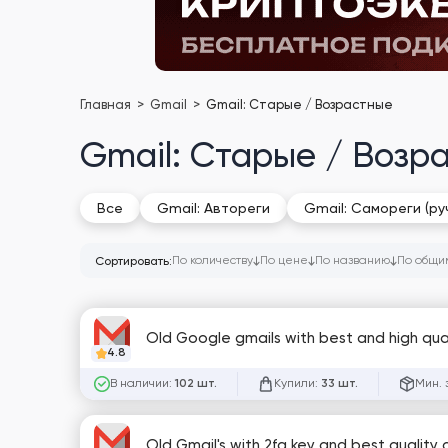
Главная
Gmail
Gmail: Старые / Возрастные
Gmail: Старые / Возр
Все
Gmail: Автореги
Gmail: Самореги (ру
По количеству
По цене
По названию
По общи
Сортировать:
Old Google gmails with best and high qua
4.8
В наличии:
Купили:
Мин. 
102 шт.
33 шт.
Old Gmail's with 2fa key and best quality