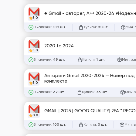
♣ Gmail - авторег, A++ 2020-24 ♥Надежн
5.0
В наличии:
Купили:
Мин. 
109 шт.
81 шт.
2020 to 2024
5.0
В наличии:
Купили:
Мин. за
49 шт.
1 шт.
Автореги Gmail 2020-2024 ─ Номер подтвер
комплекте
5.0
В наличии:
Купили:
Мин. 
62 шт.
36 шт.
GMAIL | 2025 | GOOD QUALITY| 2FA * RECOVE
0.0
В наличии:
Купили:
Мин. з
100 шт.
0 шт.