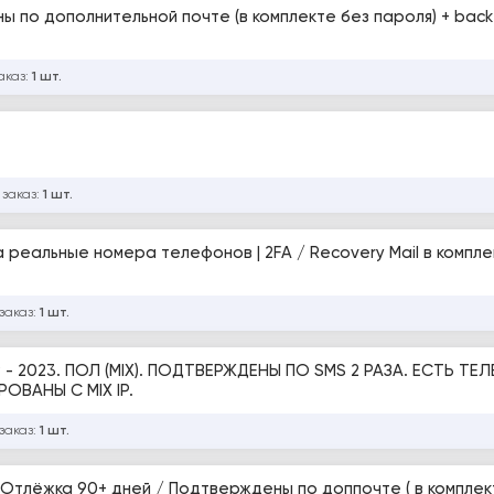
ы по дополнительной почте (в комплекте без пароля) + back
аказ:
1 шт.
 заказ:
1 шт.
 реальные номера телефонов | 2FA / Recovery Mail в компле
заказ:
1 шт.
 - 2023. ПОЛ (MIX). ПОДТВЕРЖДЕНЫ ПО SMS 2 РАЗА. ЕСТЬ ТЕ
ВАНЫ С MIX IP.
заказ:
1 шт.
/ Отлёжка 90+ дней / Подтверждены по доппочте ( в комплек