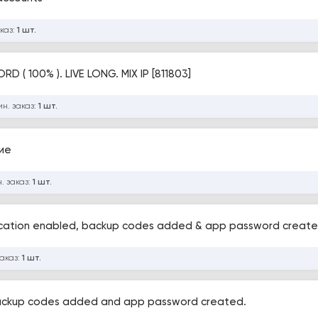
каз:
1 шт.
( 100% ). LIVE LONG. MIX IP [811803]
н. заказ:
1 шт.
ние
. заказ:
1 шт.
rification enabled, backup codes added & app password creat
заказ:
1 шт.
 Backup codes added and app password created.