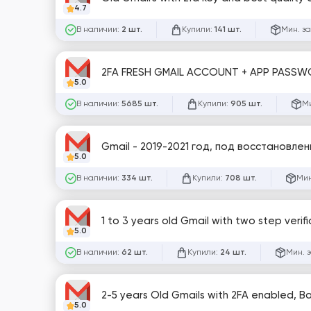
4.7
В наличии:
Купили:
Мин. за
2 шт.
141 шт.
2FA FRESH GMAIL ACCOUNT + APP PASSWORD 
5.0
В наличии:
Купили:
Ми
5685 шт.
905 шт.
Gmail - 2019-2021 год, под восстановле
5.0
В наличии:
Купили:
Мин
334 шт.
708 шт.
1 to 3 years old Gmail with two step ve
5.0
В наличии:
Купили:
Мин. 
62 шт.
24 шт.
2-5 years Old Gmails with 2FA enabled,
5.0