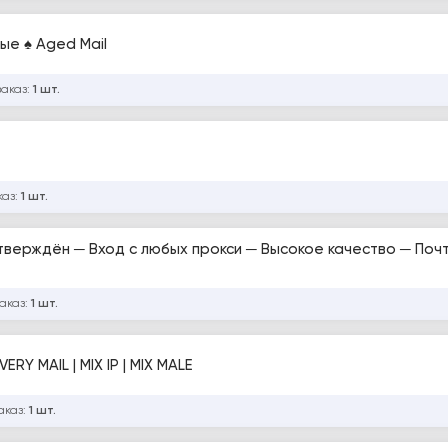
ые ♠ Aged Mail
заказ:
1 шт.
каз:
1 шт.
ждён ─ Вход с любых прокси ─ Высокое качество ─ Почта в
заказ:
1 шт.
RY MAIL | MIX IP | MIX MALE
аказ:
1 шт.