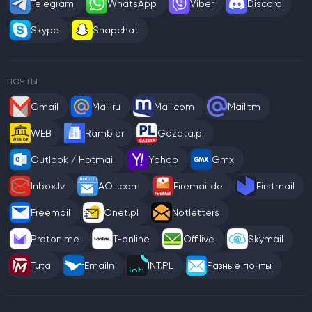
Telegram
WhatsApp
Viber
Discord
Skype
Snapchat
ПОЧТЫ
Gmail
Mail.ru
Mail.com
Mail.tm
WEB
Rambler
Gazeta.pl
Outlook / Hotmail
Yahoo
Gmx
Inbox.lv
AOL.com
Firemail.de
Firstmail
Freemail
Onet.pl
Notletters
Proton.me
T-online
Offilive
Skymail
Tuta
Emailn
INT.PL
Разные почты