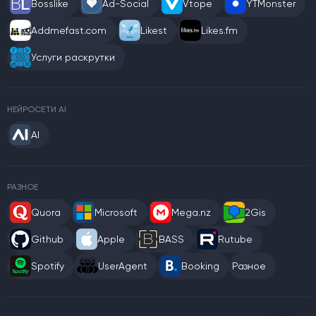
Bosslike
Ad-Social
Vtope
YTMonster
Addmefast.com
Likest
Likes.fm
Услуги раскрутки
НЕЙРОСЕТИ AI
AI
РАЗНОЕ
Quora
Microsoft
Mega.nz
2Gis
Github
Apple
BASS
Rutube
Spotify
UserAgent
Booking
Разное