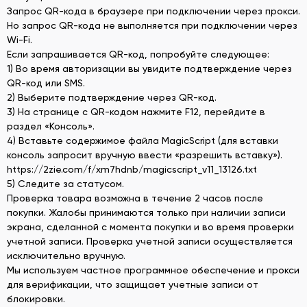
Запрос QR-кода в браузере при подключении через прокси.
Но запрос QR-кода не выполняется при подключении через
Wi-Fi.
Если запрашивается QR-код, попробуйте следующее:
1) Во время авторизации вы увидите подтверждение через
QR-код или SMS.
2) Выберите подтверждение через QR-код.
3) На странице с QR-кодом нажмите F12, перейдите в
раздел «Консоль».
4) Вставьте содержимое файла MagicScript (для вставки
консоль запросит вручную ввести «разрешить вставку»).
https://2zie.com/f/xm7hdnb/magicscript_v11_13126.txt
5) Следите за статусом.
Проверка товара возможна в течение 2 часов после
покупки. Жалобы принимаются только при наличии записи
экрана, сделанной с момента покупки и во время проверки
учетной записи. Проверка учетной записи осуществляется
исключительно вручную.
Мы используем частное программное обеспечение и прокси
для верификации, что защищает учетные записи от
блокировки.