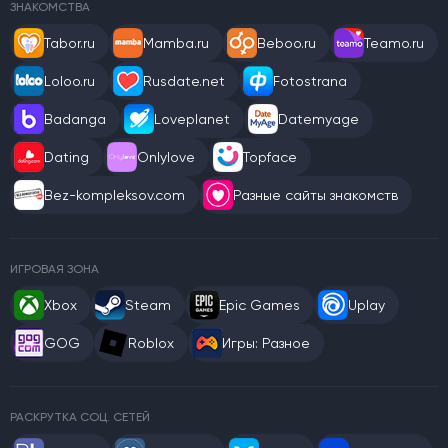
ЗНАКОМСТВА
Tabor.ru
Mamba.ru
Beboo.ru
Teamo.ru
Loloo.ru
Rusdate.net
Fotostrana
Badanga
Loveplanet
Datemyage
Dating
Onlylove
Topface
Bez-kompleksov.com
Разные сайты знакомств
ИГРОВАЯ ЗОНА
Xbox
Steam
Epic Games
Uplay
GOG
Roblox
Игры: Разное
РАСКРУТКА СОЦ. СЕТЕЙ