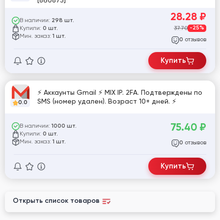
[860873]
28.28
₽
В наличии:
298 шт.
Купили:
37.70
-25%
0 шт.
Мин. заказ:
1 шт.
отзывов
0
Купить
⚡️ Аккаунты Gmail ⚡️ MIX IP. 2FA. Подтверждены по
SMS (номер удален). Возраст 10+ дней. ⚡️
0.0
75.40
₽
В наличии:
1000 шт.
Купили:
0 шт.
Мин. заказ:
1 шт.
отзывов
0
Купить
Открыть список товаров