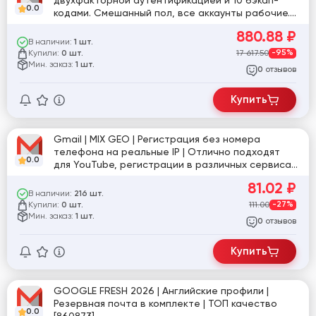
двухфакторной аутентификацией и 10 бэкап-
0.0
кодами. Смешанный пол, все аккаунты рабочие.
[803398]
880.88
₽
В наличии:
1 шт.
Купили:
17 617.50
-95%
0 шт.
Мин. заказ:
1 шт.
отзывов
0
Купить
Gmail | MIX GEO | Регистрация без номера
телефона на реальные IP | Отлично подходят
0.0
для YouTube, регистрации в различных сервисах
и рассылки спама ✔️ [847695]
81.02
₽
В наличии:
216 шт.
Купили:
111.00
-27%
0 шт.
Мин. заказ:
1 шт.
отзывов
0
Купить
GOOGLE FRESH 2026 | Английские профили |
Резервная почта в комплекте | ТОП качество
0.0