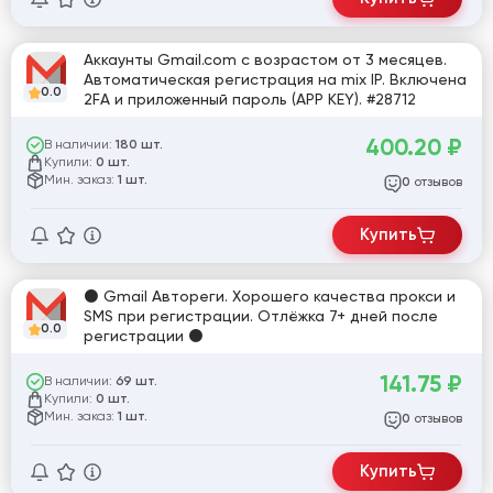
Аккаунты Gmail.com с возрастом от 3 месяцев.
Автоматическая регистрация на mix IP. Включена
0.0
2FA и приложенный пароль (APP KEY). #28712
400.20
₽
В наличии:
180 шт.
Купили:
0 шт.
Мин. заказ:
1 шт.
отзывов
0
Купить
⚫ Gmail Автореги. Хорошего качества прокси и
SMS при регистрации. Отлёжка 7+ дней после
0.0
регистрации ⚫
141.75
₽
В наличии:
69 шт.
Купили:
0 шт.
Мин. заказ:
1 шт.
отзывов
0
Купить