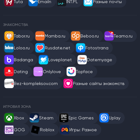
Tuta
Emailn
INT.PL
Разные почты
ЗНАКОМСТВА
Tabor.ru
Mamba.ru
Beboo.ru
Teamo.ru
Loloo.ru
Rusdate.net
Fotostrana
Badanga
Loveplanet
Datemyage
Dating
Onlylove
Topface
Bez-kompleksov.com
Разные сайты знакомств
ИГРОВАЯ ЗОНА
Xbox
Steam
Epic Games
Uplay
GOG
Roblox
Игры: Разное