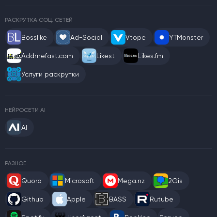
РАСКРУТКА СОЦ. СЕТЕЙ
Bosslike
Ad-Social
Vtope
YTMonster
Addmefast.com
Likest
Likes.fm
Услуги раскрутки
НЕЙРОСЕТИ AI
AI
РАЗНОЕ
Quora
Microsoft
Mega.nz
2Gis
Github
Apple
BASS
Rutube