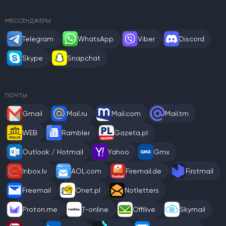
МЕССЕНДЖЕРЫ
Telegram
WhatsApp
Viber
Discord
Skype
Snapchat
ПОЧТЫ
Gmail
Mail.ru
Mail.com
Mail.tm
WEB
Rambler
Gazeta.pl
Outlook / Hotmail
Yahoo
Gmx
Inbox.lv
AOL.com
Firemail.de
Firstmail
Freemail
Onet.pl
Notletters
Proton.me
T-online
Offilive
Skymail