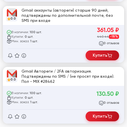
Gmail аккаунты (автореги) старше 90 дней,
подтверждены по дополнительной почте, без
0.0
SMS при входе
361.05
₽
В наличии:
100 шт.
Купили:
440.44
-18%
0 шт.
Мин. заказ:
1 шт.
отзывов
0
Купить
Gmail Автореги / 2FA авторизация.
Подтверждены по SMS / (не просят при входе).
0.0
Пол - MIX #28462
130.50
₽
В наличии:
100 шт.
Купили:
0 шт.
Мин. заказ:
1 шт.
отзывов
0
Купить