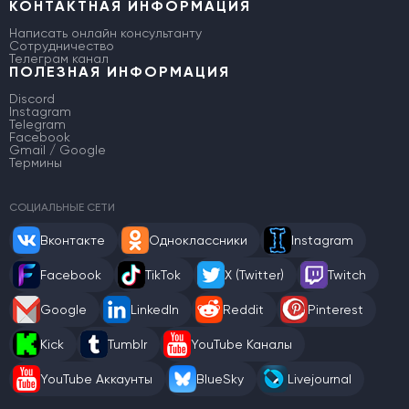
КОНТАКТНАЯ ИНФОРМАЦИЯ
Написать онлайн консультанту
Сотрудничество
Телеграм канал
ПОЛЕЗНАЯ ИНФОРМАЦИЯ
Discord
Instagram
Telegram
Facebook
Gmail / Google
Термины
СОЦИАЛЬНЫЕ СЕТИ
Вконтакте
Одноклассники
Instagram
Facebook
TikTok
X (Twitter)
Twitch
Google
LinkedIn
Reddit
Pinterest
Kick
Tumblr
YouTube Каналы
YouTube Аккаунты
BlueSky
Livejournal