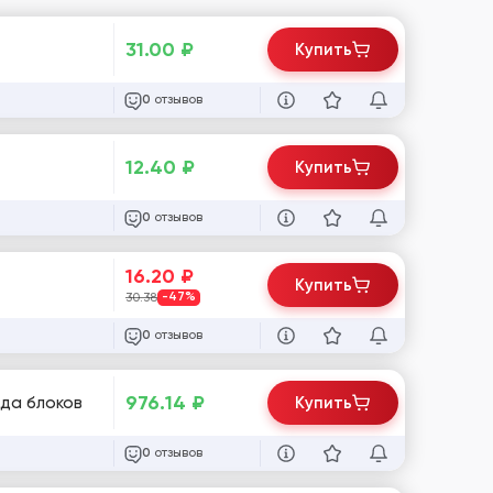
31.00
₽
Купить
отзывов
0
12.40
₽
Купить
отзывов
0
16.20
₽
Купить
30.38
-47%
отзывов
0
976.14
₽
ода блоков
Купить
отзывов
0