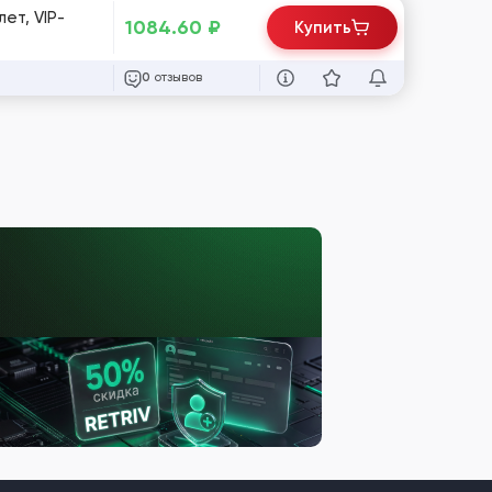
ет, VIP-
1084.60
₽
Купить
отзывов
0