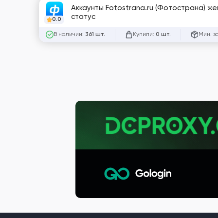
Аккаунты Fotostrana.ru (Фотострана) жен
статус
0.0
В наличии:
Купили:
Мин. з
361 шт.
0 шт.