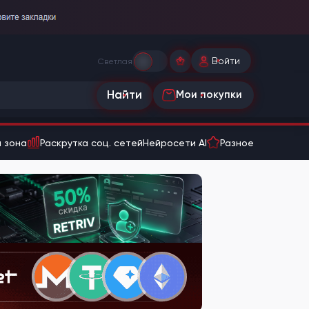
Войти
Светлая
Найти
Мои покупки
 зона
Раскрутка соц. сетей
Нейросети AI
Разное