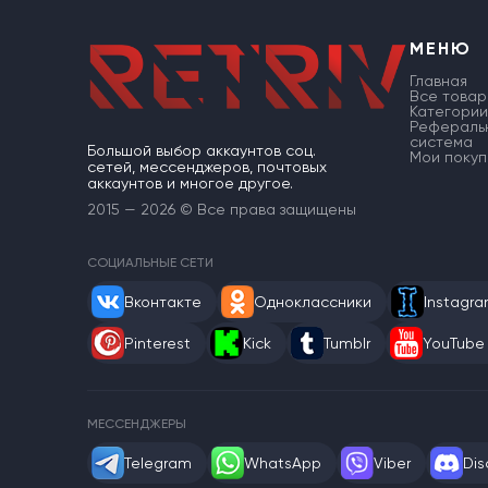
МЕНЮ
Главная
Все товар
Категории
Рефераль
система
Большой выбор аккаунтов соц.
Мои покуп
сетей, мессенджеров, почтовых
аккаунтов и многое другое.
2015 — 2026 © Все права защищены
СОЦИАЛЬНЫЕ СЕТИ
Вконтакте
Одноклассники
Instagr
Pinterest
Kick
Tumblr
YouTube
МЕССЕНДЖЕРЫ
Telegram
WhatsApp
Viber
Dis