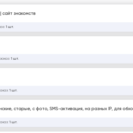
Fotostrana | Пол: Женский | СНГ7 Номера | сайт знакомств
каз:
1 шт.
 заказ:
1 шт.
заказ:
1 шт.
ские, старые, с фото, SMS-активация, на разных IP, для обх
заказ:
1 шт.