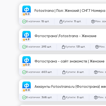
5.0
В наличии:
Купили:
Мин. за
15 шт.
11 шт.
Фотострана\Fotostrana - Женские
4.9
В наличии:
Купили:
Мин.
293 шт.
131 шт.
Фотострана - сайт знакомств | Женские
5.0
В наличии:
Купили:
Мин. 
603 шт.
6 шт.
Аккаунты Fotostrana.ru (Фотострана) жен
0.0
В наличии:
Купили:
Мин. 
368 шт.
0 шт.