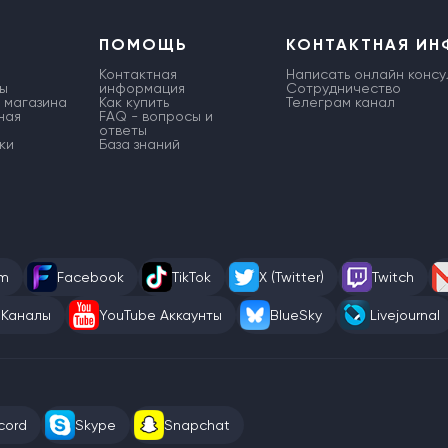
ПОМОЩЬ
КОНТАКТНАЯ И
Контактная
Написать онлайн консу
ы
информация
Сотрудничество
 магазина
Как купить
Телеграм канал
ная
FAQ - вопросы и
ответы
ки
База знаний
am
Facebook
TikTok
X (Twitter)
Twitch
 Каналы
YouTube Аккаунты
BlueSky
Livejournal
cord
Skype
Snapchat