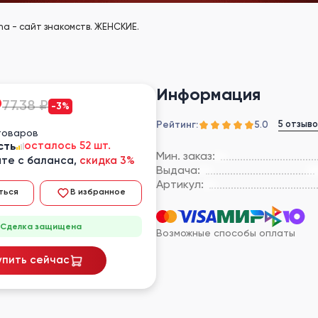
na - сайт знакомств. ЖЕНСКИЕ.
Информация
₽
77.38 ₽
-3%
Рейтинг:
5 отзыво
5.0
товаров
сть
осталось 52 шт.
Мин. заказ:
те с баланса,
скидка 3%
Выдача:
Артикул:
ться
В избранное
Сделка защищена
Возможные способы оплаты
упить сейчас