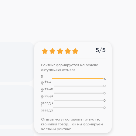
5/5
Рейтинг формируется на основе
актуальных отзывов
5
5
звёзд
4
0
звезды
3
0
звезды
2
0
звезды
1
0
звезда
Отзывы могут оставлять только те,
кто купил товар. Так мы формируем
честный рейтинг