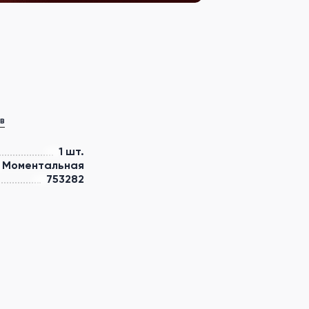
в
1 шт.
Моментальная
753282